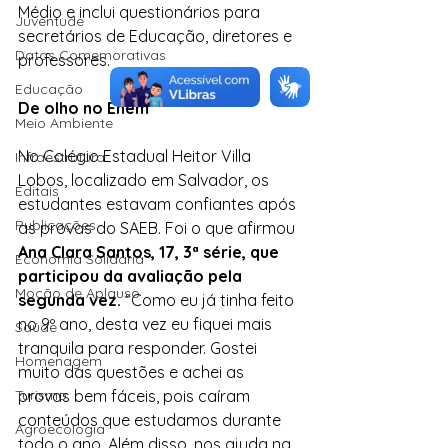
Médio e inclui questionários para 
Juventude
secretários de Educação, diretores e 
Datas Comemorativas
professores.
Educação
De olho no Enem
Meio Ambiente
No Colégio Estadual Heitor Villa 
Infraestrutura
Lobos, localizado em Salvador, os 
Editais
estudantes estavam confiantes após 
Publicações
as provas do SAEB. Foi o que afirmou 
Ana Clara Santos, 17, 3ª série, que 
Economia Solidária
participou da avaliação pela 
Moção de Aplauso
segunda vez. 
“Como eu já tinha feito 
no 9º ano, desta vez eu fiquei mais 
Saúde
tranquila para responder. Gostei 
Homenagem
muito das questões e achei as 
Turismo
provas bem fáceis, pois caíram 
conteúdos que estudamos durante 
Agroecologia
todo o ano. Além disso, nos ajuda na 