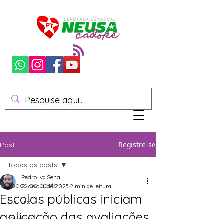
...
Registre-se
Post
Todos os posts
Pedro Ivo Sena
Todos os posts
21 de out. de 2025
2 min de leitura
Escolas públicas iniciam
Cultura
aplicação das avaliações
Mulheres