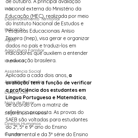
de outubro. A principal avaliação 
Lula
nacional externa do Ministério da 
Educação (MEC), realizada por meio 
Desenvolvimento Territorial
do Instituto Nacional de Estudos e 
Indicação
Pesquisas Educacionais Anísio 
Teixeira (Inep), visa gerar e organizar 
Água
dados no país e traduzi-los em 
Agricultura Familiar
indicadores que auxiliem a entender 
a educação brasileira.
Imprensa
Assistência Social
Aplicada a cada dois anos, 
a 
Agricultura Familiar
avaliação tem a função de verificar 
a proficiência dos estudantes em 
Defesa Civil
Língua Portuguesa e Matemática
, 
Nota de Pesar
de acordo com a matriz de 
referência proposta. As provas do 
Segurança Alimentar
SAEB são voltadas para estudantes 
Direitos Humanos
do 2º, 5º e 9º ano do Ensino 
Esporte
Fundamental e da 3ª série do Ensino 