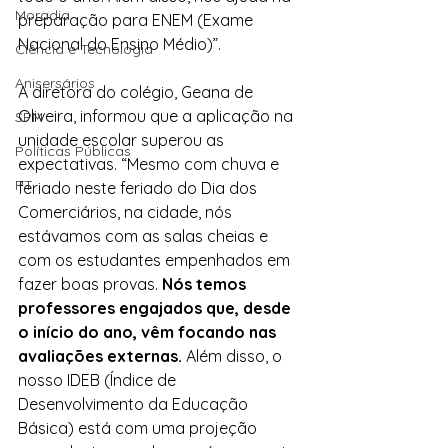
Moradia
preparação para ENEM (Exame 
Nacional do Ensino Médio)”.
Ciência e Tecnologia
Anisersários
A diretora do colégio, Geana de 
Oliveira, informou que a aplicação na 
SPM
unidade escolar superou as 
Políticas Públicas
expectativas. “Mesmo com chuva e 
PT
feriado neste feriado do Dia dos 
Comerciários, na cidade, nós 
estávamos com as salas cheias e 
com os estudantes empenhados em 
fazer boas provas. 
Nós temos 
professores engajados que, desde 
o início do ano, vêm focando nas 
avaliações externas. 
Além disso, o 
nosso IDEB (Índice de 
Desenvolvimento da Educação 
Básica) está com uma projeção 