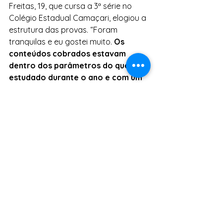
Freitas, 19, que cursa a 3ª série no 
Colégio Estadual Camaçari, elogiou a 
estrutura das provas. “Foram 
tranquilas e eu gostei muito. 
Os 
conteúdos cobrados estavam 
dentro dos parâmetros do que foi 
estudado durante o ano e com um 
nível preparatório para o ENEM
”, 
disse o jovem. 
Fonte: Secom GovBA
Tags:
Juventude
Educação
Escolas
Estudantes
ENEM
IDEB
SAEB
Prova
Notícias
Juventude
Educação