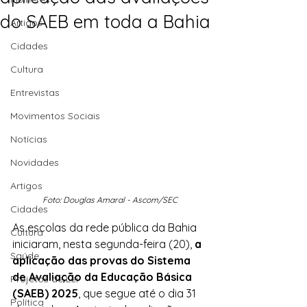
do SAEB em toda a Bahia
Artigos
Cidades
Cultura
Entrevistas
Movimentos Sociais
Notícias
Novidades
Artigos
Foto: Douglas Amaral - Ascom/SEC
Cidades
As escolas da rede pública da Bahia 
Cultura
iniciaram, nesta segunda-feira (20),
 a 
Saúde
aplicação das provas do Sistema 
de Avaliação da Educação Básica 
Projetos de Lei
(SAEB) 2025
, que segue até o dia 31 
Política