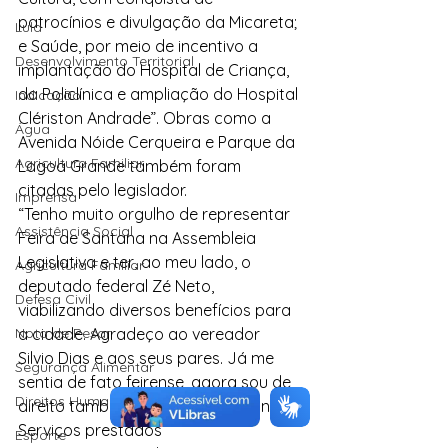
patrocínios e divulgação da Micareta; 
Lula
e Saúde, por meio de incentivo a 
Desenvolvimento Territorial
implantação do Hospital de Criança, 
da Policlínica e ampliação do Hospital 
Indicação
Clériston Andrade”. Obras como a 
Água
Avenida Nóide Cerqueira e Parque da 
Agricultura Familiar
Lagoa Grande também foram 
citadas pelo legislador.
Imprensa
“Tenho muito orgulho de representar 
Assistência Social
Feira de Santana na Assembleia 
Legislativa e ter, ao meu lado, o 
Agricultura Familiar
deputado federal Zé Neto, 
Defesa Civil
viabilizando diversos benefícios para 
Nota de Pesar
a cidade. Agradeço ao vereador 
Silvio Dias e aos seus pares. Já me 
Segurança Alimentar
sentia de fato feirense, agora sou de 
Direitos Humanos
direito também, afirmou Robinson.
Serviços prestados
Esporte