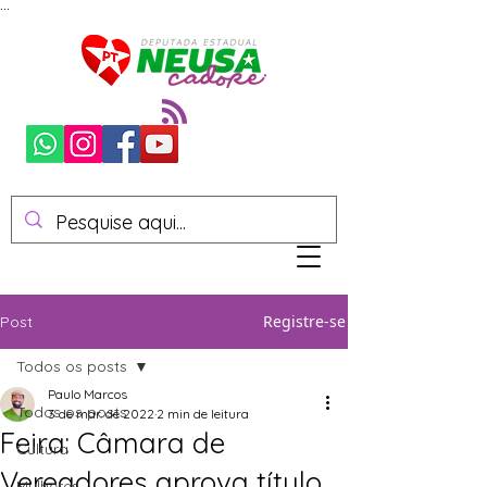
...
Registre-se
Post
Todos os posts
Paulo Marcos
Todos os posts
3 de mar. de 2022
2 min de leitura
Feira: Câmara de
Cultura
Vereadores aprova título
Mulheres