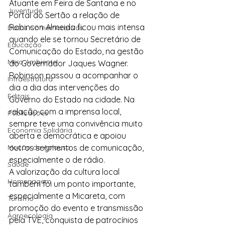
Atuante em Feira de Santana e no 
Juventude
Portal do Sertão a relação de 
Robinson Almeida ficou mais intensa 
Datas Comemorativas
quando ele se tornou Secretário de 
Educação
Comunicação do Estado, na gestão 
Meio Ambiente
do Governador Jaques Wagner. 
Robinson passou a acompanhar o 
Infraestrutura
dia a dia das intervenções do 
Editais
Governo do Estado na cidade. Na 
relação com a imprensa local, 
Publicações
sempre teve uma convivência muito 
Economia Solidária
aberta e democrática e apoiou 
Moção de Aplauso
outros segmentos de comunicação, 
especialmente o de rádio.
Saúde
A valorização da cultura local 
Homenagem
também foi um ponto importante, 
especialmente a Micareta, com 
Turismo
promoção do evento e transmissão 
Agroecologia
pela TVE, conquista de patrocínios 