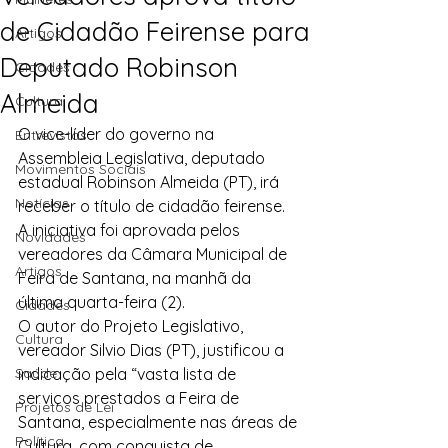
de Cidadão Feirense para
Artigos
Deputado Robinson
Cidades
Almeida
Cultura
O vice-líder do governo na 
Entrevistas
Assembleia Legislativa, deputado 
Movimentos Sociais
estadual Robinson Almeida (PT), irá 
Notícias
receber o título de cidadão feirense. 
A iniciativa foi aprovada pelos 
Novidades
vereadores da Câmara Municipal de 
Artigos
Feira de Santana, na manhã da 
última quarta-feira (2).
Cidades
O autor do Projeto Legislativo, 
Cultura
vereador Silvio Dias (PT), justificou a 
Saúde
indicação pela “vasta lista de 
serviços prestados a Feira de 
Projetos de Lei
Santana, especialmente nas áreas de 
Política
Cultura, com conquista de 