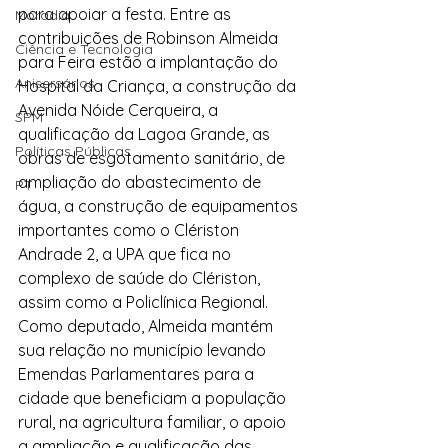
para apoiar a festa. Entre as 
Moradia
contribuições de Robinson Almeida 
Ciência e Tecnologia
para Feira estão a implantação do 
Anisersários
Hospital da Criança, a construção da 
Avenida Nóide Cerqueira, a 
SPM
qualificação da Lagoa Grande, as 
Políticas Públicas
obras de esgotamento sanitário, de 
ampliação do abastecimento de 
PT
água, a construção de equipamentos 
importantes como o Clériston 
Andrade 2, a UPA que fica no 
complexo de saúde do Clériston, 
assim como a Policlínica Regional.
Como deputado, Almeida mantém 
sua relação no município levando 
Emendas Parlamentares para a 
cidade que beneficiam a população 
rural, na agricultura familiar, o apoio 
a ampliação e qualificação das 