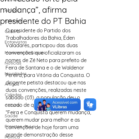
mudança”, afirma
Artigos
presidente do PT Bahia
Cidades
O presidente do Partido dos 
Cultura
Trabalhadores da Bahia, Éden 
Entrevistas
Valadares, participou das duas 
Movimentos Sociais
convenções que oficializaram os 
nomes de Zé Neto para prefeito de 
Notícias
Feira de Santana e o de Waldenor 
Novidades
Pereira, para Vitória da Conquista. O 
dirigente petista destacou que nas 
Artigos
duas convenções, realizadas neste 
Cidades
sábado (03), a população deu o 
recado de que quer mudança.
Cultura
“Feira e Conquista querem mudança, 
Saúde
querem mudar para melhor e as 
Projetos de Lei
convenções de hoje foram uma 
grande demonstração desse 
Política