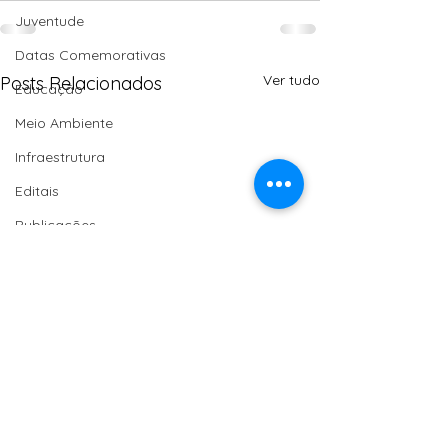
Juventude
Datas Comemorativas
Ver tudo
Posts Relacionados
Educação
Meio Ambiente
Infraestrutura
Editais
Publicações
Economia Solidária
Moção de Aplauso
Saúde
Homenagem
Turismo
Agroecologia