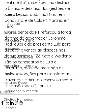
sentimento”, disse Éden, ao destacar 
Lula
o atraso e descaso das gestões de 
Sheila Lemos, do União Brasil, em 
Desenvolvimento Territorial
Conquista, e de Colbert Martins, em 
Indicação
Feira.
Água
O presidente do PT reforçou a força 
do time do governador Jerônimo 
Agricultura Familiar
Rodrigues e do presidente Lula para 
Imprensa
disputar e vencer as eleições nos 
dois municípios. “Zé Neto e Waldenor 
Assistência Social
são os candidatos de Lula e 
Agricultura Familiar
Jerônimo, mas são mais: são as 
melhores opções para transformar e 
Defesa Civil
trazer crescimento, desenvolvimento 
Nota de Pesar
e inclusão social”, concluiu.
Segurança Alimentar
Notícias
Direitos Humanos
Esporte