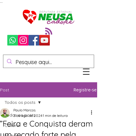
...
Registre-se
Post
Todos os posts
Paulo Marcos
Todos os posts
3 de ago. de 2024
1 min de leitura
”Feira e Conquista deram
Cultura
um recado forte pela
Mulheres