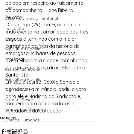
adiada em respeito ao falecimento 
Lula
da companheira Liliane Ribeiro 
Peixoto.
Desenvolvimento Territorial
O domingo (29) começou com um 
Indicação
lindo evento na comunidade das Três 
Água
Lagoas e terminou com a maior 
caminhada política da história de 
Agricultura Familiar
Amargosa. Milhares de pessoas 
Imprensa
avermelharam a cidade caminhando 
do comitê, na Praça Iraci Silva, até a 
Assistência Social
Santa Rita.
Agricultura Familiar
Em seu discurso, Getúlio Sampaio 
agradeceu a militância, pediu o voto 
Defesa Civil
para ele e Nadinho do Sindicato e, 
Nota de Pesar
também, para os candidatos a 
Segurança Alimentar
vereadores da coligação.
Notícias
Direitos Humanos
Esporte