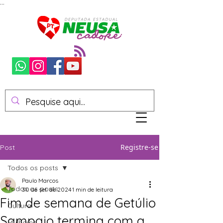
...
Registre-se
Post
Todos os posts
Paulo Marcos
Todos os posts
30 de set. de 2024
1 min de leitura
Fim de semana de Getúlio
Cultura
Sampaio termina com a
Mulheres