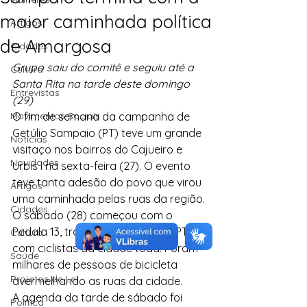
maior caminhada política
Artigos
de Amargosa
Cidades
Grupo saiu do comitê e seguiu até a 
Cultura
Santa Rita na tarde deste domingo 
Entrevistas
(29)
Movimentos Sociais
O fim de semana da campanha de 
Getúlio Sampaio (PT) teve um grande 
Notícias
visitaço nos bairros do Cajueiro e 
Novidades
Urbis I na sexta-feira (27). O evento 
teve tanta adesão do povo que virou 
Artigos
uma caminhada pelas ruas da região.
Cidades
O sábado (28) começou com o 
Pedala 13, tradicional evento do PT 
Cultura
com ciclistas da cidade toda. Foram 
Saúde
milhares de pessoas de bicicleta 
Projetos de Lei
avermelhando as ruas da cidade.
A agenda da tarde de sábado foi 
Política