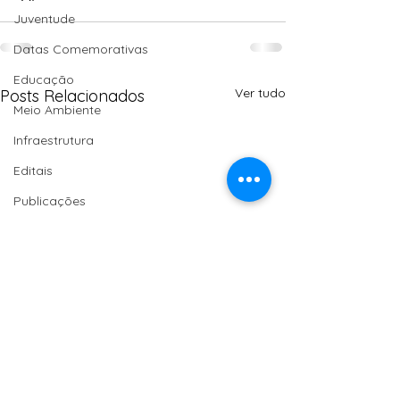
Juventude
Datas Comemorativas
Educação
Ver tudo
Posts Relacionados
Meio Ambiente
Infraestrutura
Editais
Publicações
Economia Solidária
Moção de Aplauso
Saúde
Homenagem
Turismo
Agroecologia