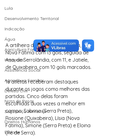
Lula
Desenvolvimento Territorial
Indicação
Água
A artilheira da competição é Lísia, de 
Agricultura Familiar
Nova Fátima com 13 gols, seguida de 
Ana, de Serrolândia, com 11, e Jatiele, 
Imprensa
de Quixabeira, com 10 gols marcados.
Assistência Social
Agricultura Familiar
18 atletas receberam destaques 
durante os jogos como melhores das 
Defesa Civil
partidas. Cinco delas foram 
Nota de Pesar
escolhidas duas vezes a melhor em 
campo: Sabrina (Serra Preta), 
Segurança Alimentar
Rosione (Quixabeira), Lísia (Nova 
Direitos Humanos
Fátima), Simone (Serra Preta) e Eloina 
Esporte
(Pé de Serra).