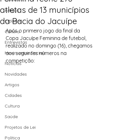
atletas de 13 municípios
Artigos
da Bacia do Jacuípe
Cidades
Após o primeiro jogo da final da 
Cultura
Copa Jacuípe Feminina de futebol, 
Entrevistas
realizado no domingo (16), chegamos 
Movimentos Sociais
aos seguintes números na 
competição:
Notícias
Novidades
Artigos
Cidades
Cultura
Saúde
Projetos de Lei
Política