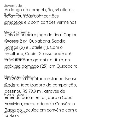
Juventude
Ao longo da competição, 54 atletas 
Datas Comemorativas
foram punidas com cartões 
amarelos e 2 com cartões vermelhos.
Educação
Meio Ambiente
Gols do primeiro jogo da final: Capim 
Grosso 2 x 1 Quixabeira. Saadja 
Infraestrutura
Santos (2) e Jatiele (1). Com o 
Editais
resultado, Capim Grosso pode até 
Publicações
empatar para garantir o título, no 
próximo domingo (23), em Quixabeira.
Economia Solidária
Moção de Aplauso
Em 2022, a deputada estadual Neusa 
Cadore, idealizadora da competição, 
Saúde
destinou R$ 79,9 mil, através de 
Homenagem
emenda parlamentar, para a Copa 
Turismo
Feminina, executada pelo Consórcio 
Bacia do Jacuípe em convênio com a 
Agroecologia
Sudesb.