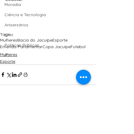
Moradia
Ciência e Tecnologia
Anisersários
Tags:
SPM
Mulheres
Bacia do Jacuípe
Esporte
Políticas Públicas
Emenda Parlamentar
Copa Jacuípe
Futebol
Mulheres
PT
Esporte
Ver tudo
Posts Relacionados