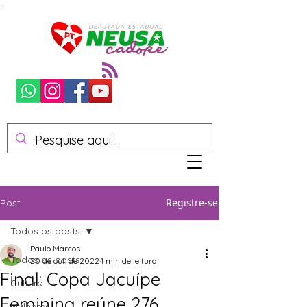
...
Registre-se
Post
Todos os posts
Paulo Marcos
Todos os posts
20 de out. de 2022
1 min de leitura
Final: Copa Jacuípe
Cultura
Feminina reúne 276
Mulheres