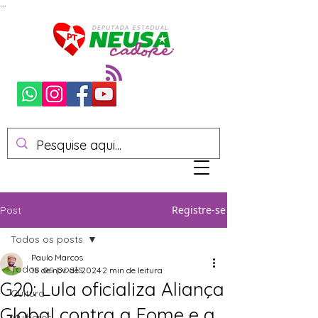
...
Registre-se
Post
Todos os posts
Paulo Marcos
Todos os posts
18 de nov. de 2024
2 min de leitura
G20: Lula oficializa Aliança
Cultura
Global contra a Fome e a
Mulheres