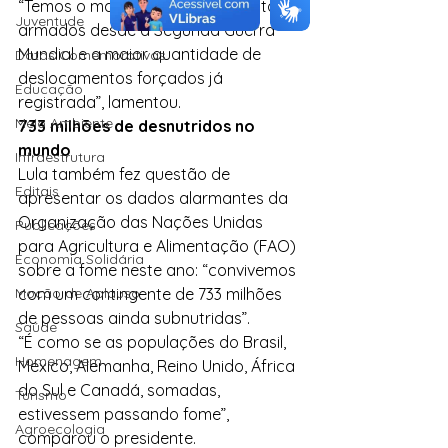
“Temos o maior número de conflitos 
Juventude
armados desde a Segunda Guerra 
Mundial e a maior quantidade de 
Datas Comemorativas
deslocamentos forçados já 
Educação
registrada”, lamentou.
Meio Ambiente
733 milhões de desnutridos no 
mundo
Infraestrutura
Lula também fez questão de 
Editais
apresentar os dados alarmantes da 
Organização das Nações Unidas 
Publicações
para Agricultura e Alimentação (FAO) 
Economia Solidária
sobre a fome neste ano: “convivemos 
Moção de Aplauso
com um contingente de 733 milhões 
de pessoas ainda subnutridas”.
Saúde
“É como se as populações do Brasil, 
Homenagem
México, Alemanha, Reino Unido, África 
do Sul e Canadá, somadas, 
Turismo
estivessem passando fome”, 
Agroecologia
comparou o presidente.