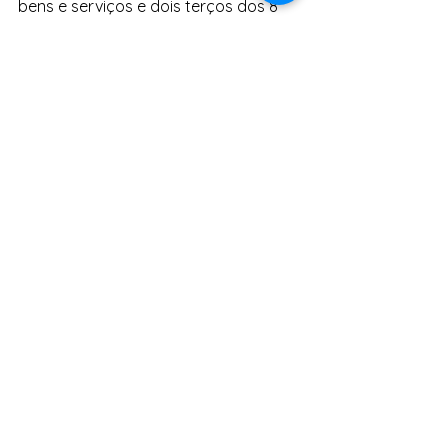
bens e serviços e dois terços dos 8 
bilhões de habitantes do planeta. 
Compete aos que estão aqui em 
volta desta mesa a inadiável tarefa 
de acabar com essa chaga que 
envergonha a humanidade”, concluiu 
o petista.
Notícias
Ver tudo
Posts Relacionados