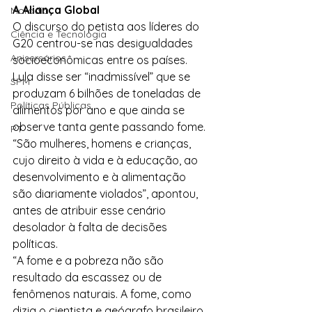
A Aliança Global
Moradia
O discurso do petista aos líderes do 
Ciência e Tecnologia
G20 centrou-se nas desigualdades 
Anisersários
socioeconômicas entre os países. 
Lula disse ser “inadmissível” que se 
SPM
produzam 6 bilhões de toneladas de 
Políticas Públicas
alimentos por ano e que ainda se 
observe tanta gente passando fome.
PT
“São mulheres, homens e crianças, 
cujo direito à vida e à educação, ao 
desenvolvimento e à alimentação 
são diariamente violados”, apontou, 
antes de atribuir esse cenário 
desolador à falta de decisões 
políticas.
“A fome e a pobreza não são 
resultado da escassez ou de 
fenômenos naturais. A fome, como 
dizia o cientista e geógrafo brasileiro 