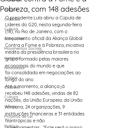
Pobreza, com 148 adesões
Artigos
O presidente Lula abriu a Cúpula de 
Cidades
Líderes do G20, nesta segunda-feira 
Cultura
(18), no Rio de Janeiro, com o 
lançamento oficial da Aliança Global 
Entrevistas
Contra a Fome e à Pobreza, iniciativa 
Movimentos Sociais
inédita da presidência brasileira no 
Notícias
grupo formado pelas maiores 
economias do mundo e que 
Novidades
foi consolidada em negociações ao 
Artigos
longo do ano.
Até o momento, a aliança já 
Cidades
recebeu 148 adesões, vindas de 82 
Cultura
nações, da União Europeia, da União 
Saúde
Africana, 24 organizações, 9 
instituições financeiras e 31 entidades 
Projetos de Lei
filantrópicas e não 
Política
governamentais.  “Este será o nosso 