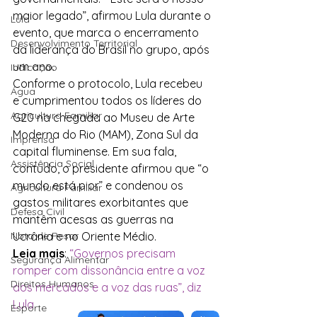
maior legado”, afirmou Lula durante o 
Lula
evento, que marca o encerramento 
Desenvolvimento Territorial
da liderança do Brasil no grupo, após 
um ano.
Indicação
Conforme o protocolo, Lula recebeu 
Água
e cumprimentou todos os líderes do 
Agricultura Familiar
G20 na chegada ao Museu de Arte 
Moderna do Rio (MAM), Zona Sul da 
Imprensa
capital fluminense. Em sua fala, 
Assistência Social
contudo, o presidente afirmou que “o 
mundo está pior” e condenou os 
Agricultura Familiar
gastos militares exorbitantes que 
Defesa Civil
mantêm acesas as guerras na 
Nota de Pesar
Ucrânia e no Oriente Médio.
Leia mais
: 
“Governos precisam 
Segurança Alimentar
romper com dissonância entre a voz 
Direitos Humanos
dos mercados e a voz das ruas”, diz 
Lula
Esporte