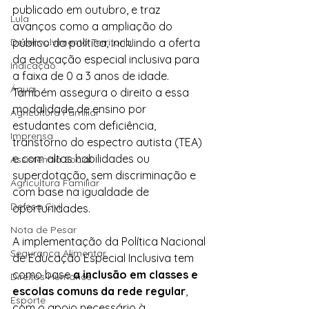
publicado em outubro, e traz 
Lula
avanços como a ampliação do 
público da política, incluindo a oferta 
Desenvolvimento Territorial
da educação especial inclusiva para 
Indicação
a faixa de 0 a 3 anos de idade. 
Água
Também assegura o direito a essa 
modalidade de ensino por 
Agricultura Familiar
estudantes com deficiência, 
Imprensa
transtorno do espectro autista (TEA) 
e com altas habilidades ou 
Assistência Social
superdotação, sem discriminação e 
Agricultura Familiar
com base na igualdade de 
Defesa Civil
oportunidades.
Nota de Pesar
A implementação da Política Nacional 
Segurança Alimentar
de Educação Especial Inclusiva tem 
como base 
a inclusão em classes e 
Direitos Humanos
escolas comuns da rede regular
, 
Esporte
com o apoio necessário à 