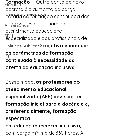
Formação 
 – Outro ponto do novo 
Moradia
decreto é o aumento da carga 
Ciência e Tecnologia
horária da formação continuada dos 
professores que atuam no 
Anisersários
atendimento educacional 
SPM
especializado e dos profissionais de 
apoio escolar. 
O objetivo é adequar 
Políticas Públicas
os parâmetros de formação 
PT
continuada à necessidade da 
oferta da educação inclusiva.
Desse modo, 
os professores do 
atendimento educacional 
especializado (AEE) deverão ter 
formação inicial para a docência e, 
preferencialmente, formação 
específica 
em educação especial inclusiva
, 
com carga mínima de 360 horas. A 