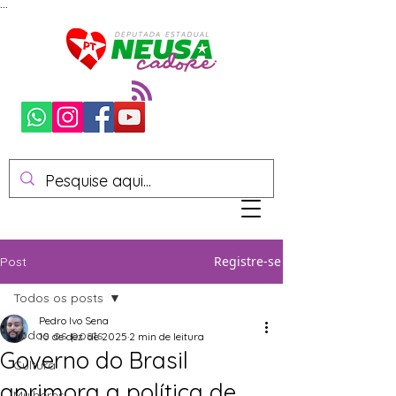
...
Registre-se
Post
Todos os posts
Pedro Ivo Sena
Todos os posts
10 de dez. de 2025
2 min de leitura
Governo do Brasil
Cultura
aprimora a política de
Mulheres