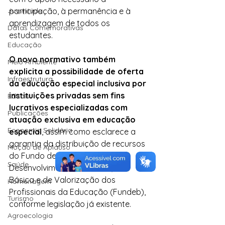
participação, à permanência e à 
Juventude
aprendizagem de todos os 
Datas Comemorativas
estudantes.
Educação
O novo normativo também 
Meio Ambiente
explicita a possibilidade de oferta 
Infraestrutura
da educação especial inclusiva por 
instituições privadas sem fins 
Editais
lucrativos especializadas com 
Publicações
atuação exclusiva em educação 
Economia Solidária
especial
, assim como esclarece a 
garantia da distribuição de recursos 
Moção de Aplauso
do Fundo de Manutenção e 
Saúde
Desenvolvimento da Educação 
Básica e de Valorização dos 
Homenagem
Profissionais da Educação (Fundeb), 
Turismo
conforme legislação já existente.
Agroecologia