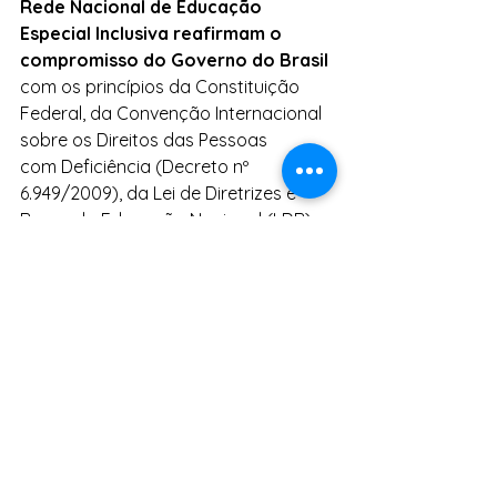
Rede Nacional de Educação 
Especial Inclusiva reafirmam o 
compromisso do Governo do Brasil
com os princípios da Constituição 
Federal, da Convenção Internacional 
sobre os Direitos das Pessoas 
com Deficiência (Decreto nº 
6.949/2009), da Lei de Diretrizes e 
Bases da Educação Nacional (LDB) e 
da Lei Brasileira de Inclusão da 
Pessoa com Deficiência (Lei nº 
13.146/2015). O objetivo é ofertar 
a educação especial de forma 
transversal em todos os níveis, 
etapas e modalidades, com recursos 
e serviços que apoiem, 
complementem e suplementem o 
processo de escolarização.