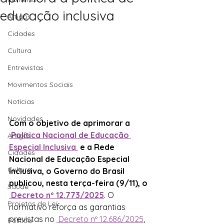
educação inclusiva
Artigos
Cidades
Cultura
Entrevistas
Movimentos Sociais
Notícias
Novidades
Com o objetivo de aprimorar a 
 Política Nacional de Educação 
Artigos
Especial Inclusiva 
 e a Rede 
Cidades
Nacional de Educação Especial 
Cultura
Inclusiva, o Governo do Brasil 
publicou, nesta terça-feira (9/11), o 
Saúde
 Decreto nº 12.773/2025
. O 
Projetos de Lei
normativo reforça as garantias 
previstas no 
 Decreto nº 12.686/2025
, 
Política