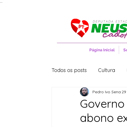
...
Página Inicial
S
Todos os posts
Cultura
Pedro Ivo Sena
29
Entrevistas
Movimentos
Governo 
abono ex
Cidades
Cultura
S