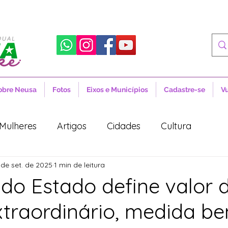
obre Neusa
Fotos
Eixos e Municípios
Cadastre-se
V
Mulheres
Artigos
Cidades
Cultura
 de set. de 2025
1 min de leitura
 Sociais
Notícias
Novidades
Artigos
do Estado define valor 
traordinário, medida ben
aúde
Projetos de Lei
Política
Lula