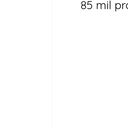
85 mil p
Desenvolvimento Territoria
Imprensa
Assistência S
Nota de Pesar
Seguran
Juventude
Datas Com