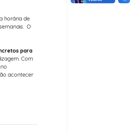
a horária de 
semanais.  O 
cretos para 
dizagem. Com 
 no 
ção acontecer 