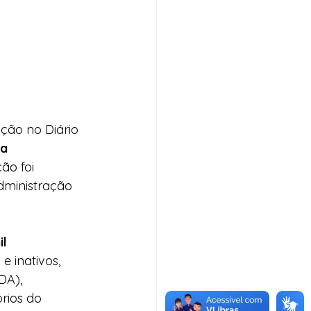
ção no Diário 
a 
ção foi 
dministração 
l 
e inativos, 
DA), 
rios do 