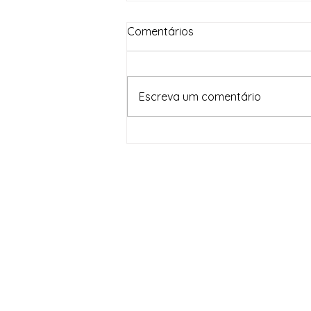
Comentários
Escreva um comentário
Em um mês, Brasil Contra o
Crime Organizado apreende
82,5 toneladas de drogas e
gera prejuízo de R$ 1,6
bilhão às facções criminosas