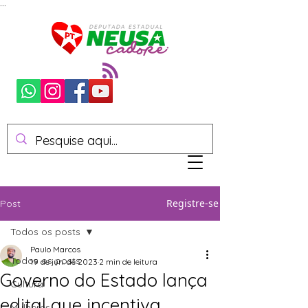
...
Registre-se
Post
Todos os posts
Paulo Marcos
Todos os posts
19 de jun. de 2023
2 min de leitura
Governo do Estado lança
Cultura
edital que incentiva
Mulheres