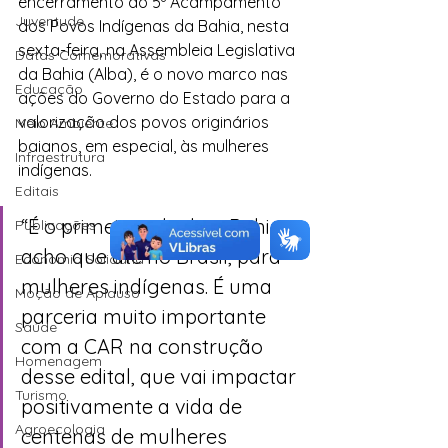
encerramento do 5º Acampamento 
Juventude
dos Povos Indígenas da Bahia, nesta 
sexta-feira, na Assembleia Legislativa 
Datas Comemorativas
da Bahia (Alba), é o novo marco nas 
Educação
ações do Governo do Estado para a 
valorização dos povos originários 
Meio Ambiente
baianos, em especial, às mulheres 
Infraestrutura
indígenas. 
Editais
“É o primeiro edital na Bahia, 
Publicações
acho que até no Brasil, para 
Economia Solidária
mulheres indígenas. É uma 
Moção de Aplauso
parceria muito importante 
Saúde
com a CAR na construção 
Homenagem
desse edital, que vai impactar 
Turismo
positivamente a vida de 
Agroecologia
centenas de mulheres 