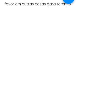
favor em outras casas para terem o 
seu próprio teto, a sua moradia. É 
muito gratificante”, celebrou.
O 5º acampamento foi organizado 
pelo Movimento Unido dos Povos e 
Organizações Indígenas da Bahia 
(Mupoiba) e reuniu representantes de 
30 etnias de diversas regiões do 
estado.
Fonte: Ascom/CAR
Tags:
Governo da Bahia
Agricultura Familiar
Edital
indígenas
Editais
Mulheres