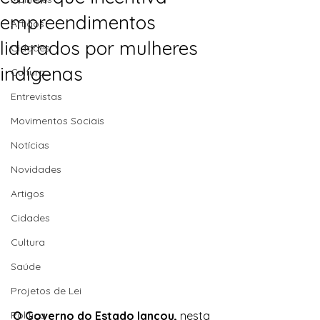
empreendimentos
Artigos
liderados por mulheres
Cidades
indígenas
Cultura
Entrevistas
Movimentos Sociais
Notícias
Novidades
Artigos
Cidades
Cultura
Saúde
Projetos de Lei
Política
O Governo do Estado lançou,
 nesta 