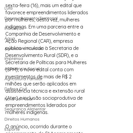
sexta-feira (16), mais um edital que 
Lula
favorece empreendimentos liderados 
Desenvolvimento Territorial
por mulheres, desta vez, mulheres 
indígenas. Em uma parceria entre a 
Indicação
Companhia de Desenvolvimento e 
Água
Ação Regional (CAR), empresa 
pública vinculada à Secretaria de 
Agricultura Familiar
Desenvolvimento Rural (SDR), e a 
Imprensa
Secretaria de Políticas para Mulheres 
Assistência Social
(SPM), o novo edital conta com 
investimentos de mais de R$ 2 
Agricultura Familiar
milhões que serão aplicados em 
Defesa Civil
assistência técnica e extensão rural 
(Ater) e inclusão socioprodutiva de 
Nota de Pesar
empreendimentos liderados por 
Segurança Alimentar
mulheres indígenas.
Direitos Humanos
O anúncio, ocorrido durante o 
Esporte