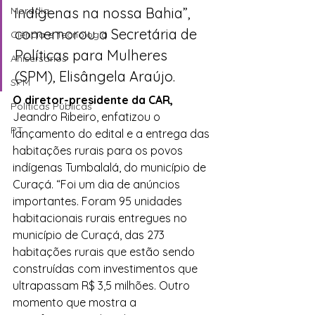
Moradia
indígenas na nossa Bahia”, 
comemorou a Secretária de 
Ciência e Tecnologia
Políticas para Mulheres 
Anisersários
(SPM), Elisângela Araújo. 
SPM
O diretor-presidente da CAR,
Políticas Públicas
Jeandro Ribeiro, enfatizou o 
PT
lançamento do edital e a entrega das 
habitações rurais para os povos 
indígenas Tumbalalá, do município de 
Curaçá. “Foi um dia de anúncios 
importantes. Foram 95 unidades 
habitacionais rurais entregues no 
município de Curaçá, das 273 
habitações rurais que estão sendo 
construídas com investimentos que 
ultrapassam R$ 3,5 milhões. Outro 
momento que mostra a 