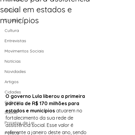
social em estados e
Artigos
municípios
Cidades
Cultura
Entrevistas
Movimentos Sociais
Notícias
Novidades
Artigos
Cidades
O governo Lula liberou a primeira 
Cultura
parcela de R$ 170 milhões para  
estados e municípios
 atuarem no 
Saúde
fortalecimento da sua rede de  
Projetos de Lei
assistência social. Esse valor é 
referente a janeiro deste ano, sendo  
Política