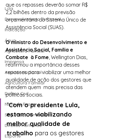
que os repasses deverão somar R$ 
Lula
2,2 bilhões dentro da previsão  
Desenvolvimento Territorial
orçamentária do Sistema Único de 
Assistência Social (SUAS).
Indicação
Água
O ministro do Desenvolvimento e 
Assistência Social, Família e 
Agricultura Familiar
Combate  à Fome
, Wellington Dias, 
Imprensa
reafirmou a importância desses 
repasses para  viabilizar uma melhor 
Assistência Social
qualidade de ação dos gestores que 
Agricultura Familiar
atendem quem  mais precisa das 
Defesa Civil
políticas sociais.
“
Com o presidente Lula, 
Nota de Pesar
estamos viabilizando 
Segurança Alimentar
melhor qualidade de  
Direitos Humanos
trabalho
 para os gestores 
Esporte