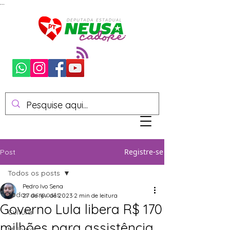
...
Registre-se
Post
Todos os posts
Pedro Ivo Sena
Todos os posts
27 de fev. de 2023
2 min de leitura
Governo Lula libera R$ 170
Cultura
milhões para assistência
Mulheres