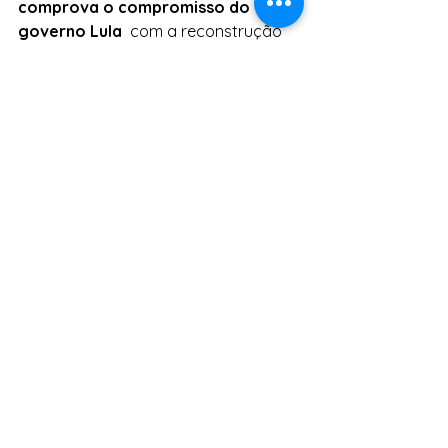
comprova o compromisso do 
governo Lula
  com a reconstrução 
das políticas sociais e a 
recomposição do orçamento  do 
SUAS, graças à retomada do pacto 
federativo, que fez parte das ações  
emergenciais do MDS para a 
reestruturação do Sistema.
Fonte: Agência PT
Tags:
Governo Lula
Lula
Assistência Social
SUAS
MDS
Assistência Social
Direitos Humanos
Lula