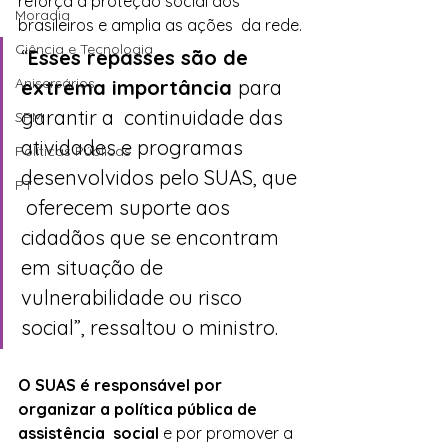
reforça a proteção social dos 
Moradia
brasileiros e amplia as ações  da rede.
Ciência e Tecnologia
“
Esses repasses são de 
Anisersários
extrema importância 
para 
garantir a  continuidade das 
SPM
atividades e programas 
Políticas Públicas
desenvolvidos pelo SUAS, que 
PT
 oferecem suporte aos 
cidadãos que se encontram 
em situação de  
vulnerabilidade ou risco 
social”, ressaltou o ministro.
O SUAS é responsável por 
organizar a política pública de 
assistência  social
 e por promover a 