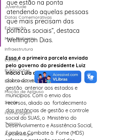
que estão na ponta 
Juventude
atendendo aquelas pessoas  
Datas Comemorativas
que mais precisam das 
Educação
políticas sociais”, destaca 
Meio Ambiente
Wellington Dias.
Infraestrutura
Essa é a primeira parcela enviada 
Editais
pelo governo do presidente Luiz  
Publicações
Inácio Lula da Silva
. O valor é o 
dobro da verba destinada pela 
Economia Solidária
gestão  anterior aos estados e 
Moção de Aplauso
municípios. Com o envio dos 
Saúde
recursos, aliado ao  fortalecimento 
das instâncias de gestão e controle 
Homenagem
social do SUAS, o  Ministério do 
Turismo
Desenvolvimento e Assistência Social, 
Família e Combate à  Fome (MDS) 
Agroecologia