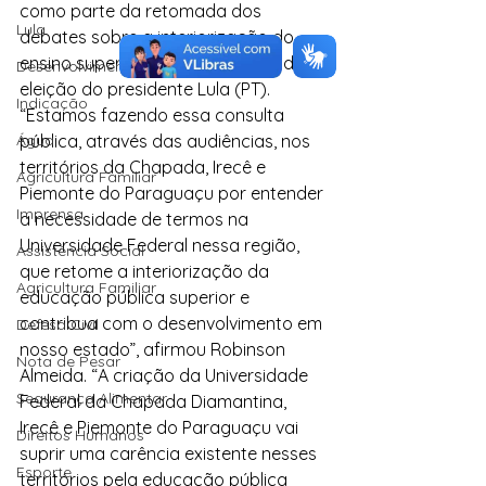
como parte da retomada dos 
Lula
debates sobre a interiorização do 
ensino superior na Bahia, depois da 
Desenvolvimento Territorial
eleição do presidente Lula (PT).
Indicação
“Estamos fazendo essa consulta 
Água
pública, através das audiências, nos 
territórios da Chapada, Irecê e 
Agricultura Familiar
Piemonte do Paraguaçu por entender 
Imprensa
a necessidade de termos na 
Universidade Federal nessa região, 
Assistência Social
que retome a interiorização da 
Agricultura Familiar
educação pública superior e 
contribua com o desenvolvimento em 
Defesa Civil
nosso estado”, afirmou Robinson 
Nota de Pesar
Almeida. “A criação da Universidade 
Segurança Alimentar
Federal da Chapada Diamantina, 
Irecê e Piemonte do Paraguaçu vai 
Direitos Humanos
suprir uma carência existente nesses 
Esporte
territórios pela educação pública 