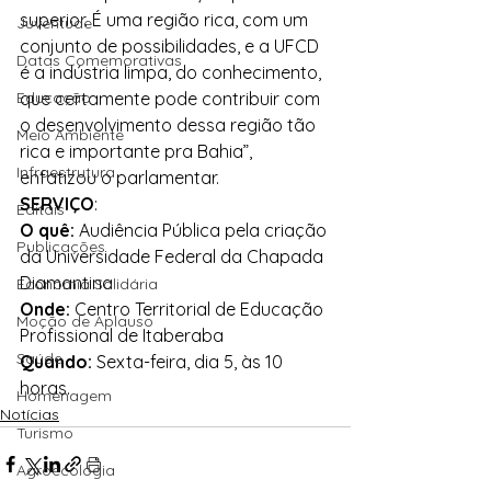
superior. É uma região rica, com um 
Juventude
conjunto de possibilidades, e a UFCD 
Datas Comemorativas
é a indústria limpa, do conhecimento, 
Educação
que certamente pode contribuir com 
o desenvolvimento dessa região tão 
Meio Ambiente
rica e importante pra Bahia”, 
Infraestrutura
enfatizou o parlamentar.
SERVIÇO
:
Editais
O quê: 
Audiência Pública pela criação 
Publicações
da Universidade Federal da Chapada 
Diamantina
Economia Solidária
Onde:
 Centro Territorial de Educação 
Moção de Aplauso
Profissional de Itaberaba
Saúde
Quando:
 Sexta-feira, dia 5, às 10 
horas.
Homenagem
Notícias
Turismo
Agroecologia