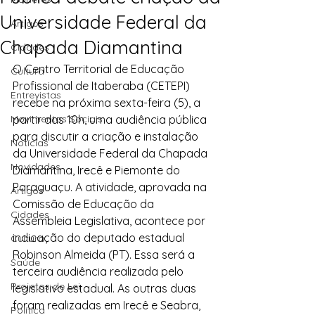
Universidade Federal da
Artigos
Chapada Diamantina
Cidades
O Centro Territorial de Educação 
Cultura
Profissional de Itaberaba (CETEPI) 
Entrevistas
recebe na próxima sexta-feira (5), a 
Movimentos Sociais
partir das 10h, uma audiência pública 
para discutir a criação e instalação 
Notícias
da Universidade Federal da Chapada 
Novidades
Diamantina, Irecê e Piemonte do 
Paraguaçu. A atividade, aprovada na 
Artigos
Comissão de Educação da 
Cidades
Assembleia Legislativa, acontece por 
indicação do deputado estadual 
Cultura
Robinson Almeida (PT). Essa será a 
Saúde
terceira audiência realizada pelo 
Projetos de Lei
legislativo estadual. As outras duas 
foram realizadas em Irecê e Seabra, 
Política