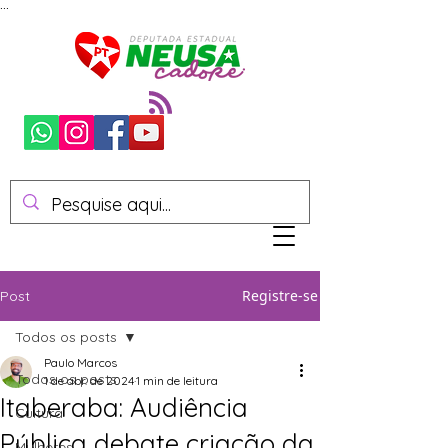
...
Registre-se
Post
Todos os posts
Paulo Marcos
Todos os posts
1 de abr. de 2024
1 min de leitura
Itaberaba: Audiência
Cultura
Pública debate criação da
Mulheres