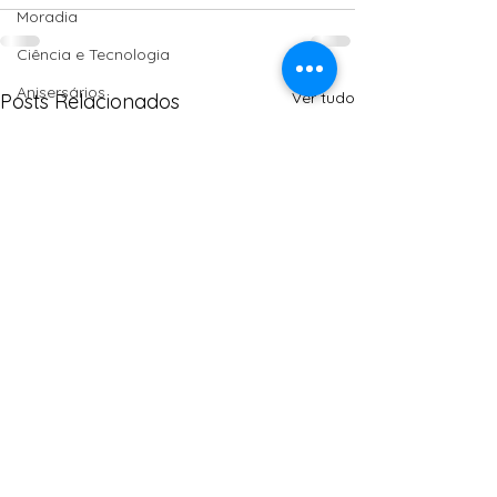
Moradia
Ciência e Tecnologia
Anisersários
Ver tudo
Posts Relacionados
SPM
Políticas Públicas
PT