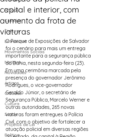
capital e interior, com
Artigos
aumento da frota de
Cidades
viaturas
Cultura
O Parque de Exposições de Salvador 
Entrevistas
foi o cenário para mais um entrega 
Movimentos Sociais
importante para a segurança pública 
Notícias
da Bahia, nesta segunda-feira (23). 
Em uma cerimônia marcada pela 
Novidades
presença do governador Jerônimo 
Artigos
Rodrigues, o vice-governador 
Geraldo Júnior, o secretário de 
Cidades
Segurança Pública, Marcelo Werner e 
Cultura
outras autoridades, 265 novas 
Saúde
viaturas foram entregues à Polícia 
Civil, com o objetivo de fortalecer a 
Projetos de Lei
atuação policial em diversas regiões 
Política
do estado, da capital à Região 