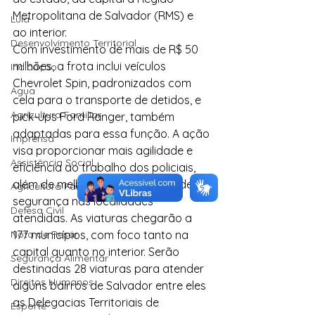
Metropolitana de Salvador (RMS) e 
Lula
ao interior.
Desenvolvimento Territorial
Com investimento de mais de R$ 50 
milhões, a frota inclui veículos 
Indicação
Chevrolet Spin, padronizados com 
Água
cela para o transporte de detidos, e 
Agricultura Familiar
pick-ups Ford Ranger, também 
adaptadas para essa função. A ação 
Imprensa
visa proporcionar mais agilidade e 
Assistência Social
eficiência ao trabalho dos policiais, 
além de melhorar as condições de 
Agricultura Familiar
segurança nas localidades 
Defesa Civil
atendidas. As viaturas chegarão a 
Nota de Pesar
177 municípios, com foco tanto na 
capital quanto no interior. Serão 
Segurança Alimentar
destinadas 28 viaturas para atender 
Direitos Humanos
alguns bairros de Salvador entre eles 
as Delegacias Territoriais de 
Esporte