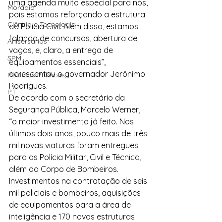
uma agenda muito especial para nós, 
Moradia
pois estamos reforçando a estrutura 
Ciência e Tecnologia
da Polícia Civil. Além disso, estamos 
falando de concursos, abertura de 
Anisersários
vagas, e, claro, a entrega de 
SPM
equipamentos essenciais”, 
acrescentou o governador Jerônimo 
Políticas Públicas
Rodrigues.
PT
De acordo com o secretário da 
Segurança Pública, Marcelo Werner, 
“o maior investimento já feito. Nos 
últimos dois anos, pouco mais de três 
mil novas viaturas foram entregues 
para as Polícia Militar, Civil e Técnica, 
além do Corpo de Bombeiros. 
Investimentos na contratação de seis 
mil policiais e bombeiros, aquisições 
de equipamentos para a área de 
inteligência e 170 novas estruturas 