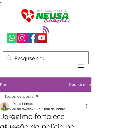
...
Registre-se
Post
Todos os posts
Paulo Marcos
Todos os posts
24 de fev. de 2025
2 min de leitura
Jerônimo fortalece
Cultura
atuação da polícia na
Mulheres