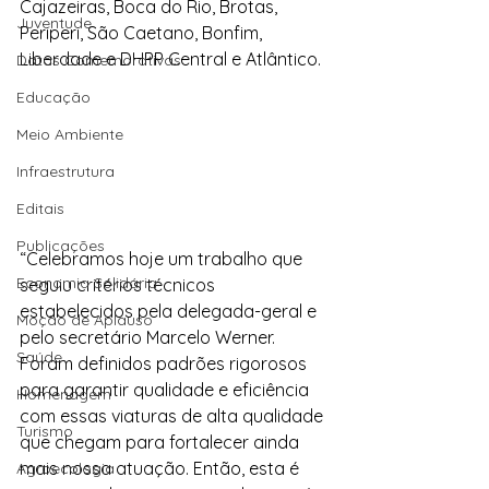
Cajazeiras, Boca do Rio, Brotas, 
Juventude
Periperi, São Caetano, Bonfim, 
Liberdade e DHPP Central e Atlântico.
Datas Comemorativas
Educação
Meio Ambiente
Infraestrutura
Editais
Publicações
“Celebramos hoje um trabalho que 
Economia Solidária
seguiu critérios técnicos 
estabelecidos pela delegada-geral e 
Moção de Aplauso
pelo secretário Marcelo Werner. 
Saúde
Foram definidos padrões rigorosos 
para garantir qualidade e eficiência 
Homenagem
com essas viaturas de alta qualidade 
Turismo
que chegam para fortalecer ainda 
mais nossa atuação. Então, esta é 
Agroecologia