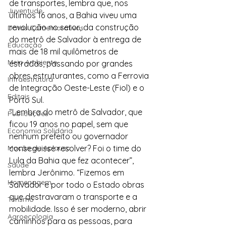
de transportes, lembra que, nos 
Juventude
últimos 16 anos, a Bahia viveu uma 
revolução no setor, da construção 
Datas Comemorativas
do metrô de Salvador à entrega de 
Educação
mais de 18 mil quilômetros de 
Meio Ambiente
estradas, passando por grandes 
obres estruturantes, como a Ferrovia 
Infraestrutura
de Integração Oeste-Leste (Fiol) e o 
Editais
Porto Sul.
“Lembra do metrô de Salvador, que 
Publicações
ficou 19 anos no papel, sem que 
Economia Solidária
nenhum prefeito ou governador 
Moção de Aplauso
conseguisse resolver? Foi o time do 
Lula da Bahia que fez acontecer”, 
Saúde
lembra Jerônimo. “Fizemos em 
Homenagem
Salvador e por todo o Estado obras 
que destravaram o transporte e a 
Turismo
mobilidade. Isso é ser moderno, abrir 
Agroecologia
caminhos para as pessoas, para 