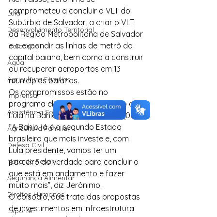
comprometeu a concluir o VLT do 
Lula
Subúrbio de Salvador, a criar o VLT 
Desenvolvimento Territorial
da Região Metropolitana de Salvador 
e a expandir as linhas de metrô da 
Indicação
capital baiana, bem como a construir 
Água
ou recuperar aeroportos em 13 
Agricultura Familiar
municípios baianos.
Os compromissos estão no 
Imprensa
programa eleitoral do candidato de 
Assistência Social
Lula na Bahia desta sexta-feira (09). 
“A Bahia já é o segundo Estado 
Agricultura Familiar
brasileiro que mais investe e, com 
Defesa Civil
Lula presidente, vamos ter um 
Nota de Pesar
parceiro de verdade para concluir o 
que está em andamento e fazer 
Segurança Alimentar
muito mais”, diz Jerônimo.
Direitos Humanos
O episódio, que trata das propostas 
de investimentos em infraestrutura 
Esporte