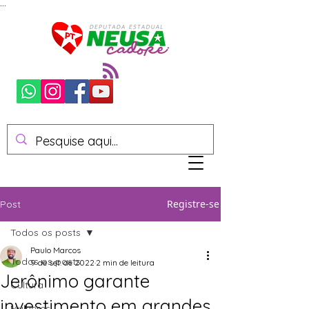
...
Registre-se
Post
Todos os posts
Paulo Marcos
Todos os posts
9 de set. de 2022
2 min de leitura
Jerônimo garante
Cultura
investimento em grandes
Mulheres