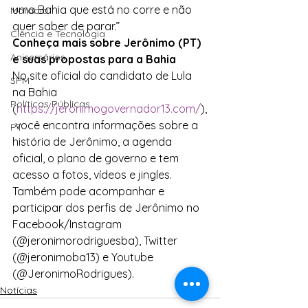
uma Bahia que está no corre e não 
Moradia
quer saber de parar.”
Ciência e Tecnologia
Conheça mais sobre Jerônimo (PT) 
Anisersários
e suas propostas para a Bahia
No site oficial do candidato de Lula 
SPM
na Bahia 
Políticas Públicas
(
https://jeronimogovernador13.com/
),
 você encontra informações sobre a 
PT
história de Jerônimo, a agenda 
oficial, o plano de governo e tem 
acesso a fotos, vídeos e jingles. 
Também pode acompanhar e 
participar dos perfis de Jerônimo no 
Facebook/Instagram 
(@jeronimorodriguesba), Twitter 
(@jeronimoba13) e Youtube 
(@JeronimoRodrigues).
Notícias