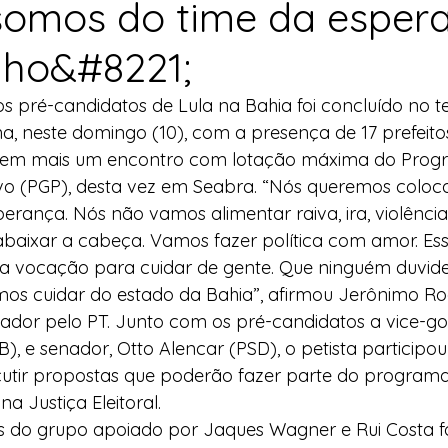
omos do time da esper
l
Indicação
Água
Agricultura Familiar
lho&#8221;
 pré-candidatos de Lula na Bahia foi concluído no ter
ocial
Agricultura Familiar
Defesa Civil
, neste domingo (10), com a presença de 17 prefeitos
as em mais um encontro com lotação máxima do Prog
ivo (PGP), desta vez em Seabra. “Nós queremos coloc
ça Alimentar
Direitos Humanos
Esporte
perança. Nós não vamos alimentar raiva, ira, violênci
abaixar a cabeça. Vamos fazer política com amor. Es
 a vocação para cuidar de gente. Que ninguém duvid
emorativas
os cuidar do estado da Bahia”, afirmou Jerônimo Rod
ador pelo PT. Junto com os pré-candidatos a vice-go
), e senador, Otto Alencar (PSD), o petista participou
cutir propostas que poderão fazer parte do program
na Justiça Eleitoral.
s do grupo apoiado por Jaques Wagner e Rui Costa 