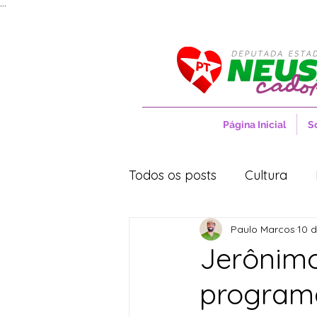
...
Página Inicial
S
Todos os posts
Cultura
Paulo Marcos
10 d
Entrevistas
Movimentos
Jerônimo
program
Cidades
Cultura
S