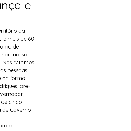
ança e
ritório da 
 e mais de 60 
rama de 
ar na nossa 
a. Nós estamos 
sas pessoas 
e da forma 
rigues, pré-
vernador, 
 de cinco 
a de Governo 
foram 