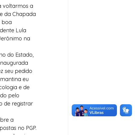
 voltarmos a 
ade da Chapada 
 boa 
dente Lula 
Jerônimo na 
no do Estado, 
inaugurada 
z seu pedido 
mantina eu 
ologia e de 
do pelo 
 de registrar 
bre a 
ostas no PGP. 