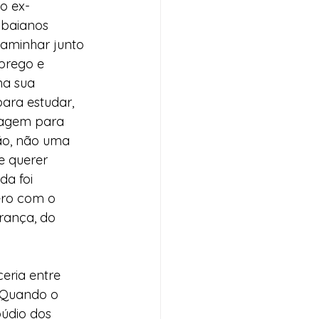
o ex-
 baianos 
aminhar junto 
prego e 
na sua 
ara estudar, 
ragem para 
ão, não uma 
e querer 
a foi 
ero com o 
rança, do 
eria entre 
“Quando o 
údio dos 