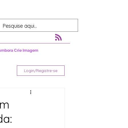
umbora Crie Imagem
Login/Registre-se
em
a: