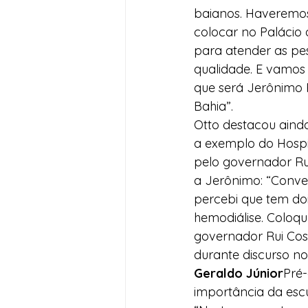
baianos. Haveremos
colocar no Palácio 
para atender as pe
qualidade. E vamos 
que será Jerônimo 
Bahia”.
Otto destacou aind
a exemplo do Hospi
pelo governador Rui
a Jerônimo: “Conv
percebi que tem doi
hemodiálise. Coloq
governador Rui Cost
durante discurso n
Geraldo Júnior
Pré-
importância da esc