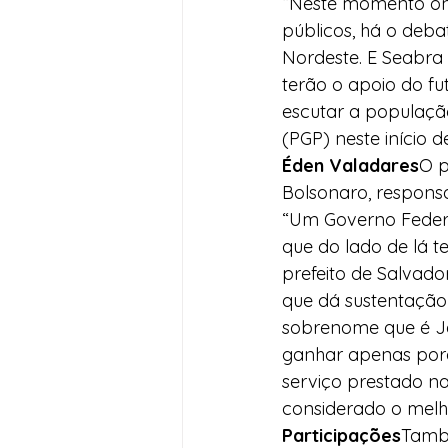
“Neste momento ond
públicos, há o deba
Nordeste. E Seabra 
terão o apoio do fu
escutar a populaçã
(PGP) neste início 
Éden Valadares
O p
Bolsonaro, responsá
“Um Governo Federa
que do lado de lá 
prefeito de Salvad
que dá sustentação
sobrenome que é Je
ganhar apenas por
serviço prestado na
considerado o melh
Participações
També