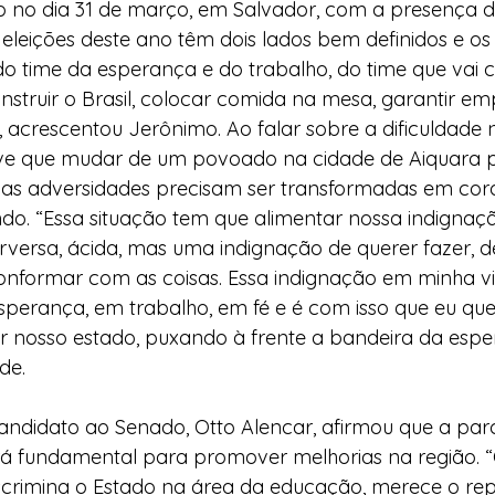
 no dia 31 de março, em Salvador, com a presença d
s eleições deste ano têm dois lados bem definidos e os
 time da esperança e do trabalho, do time que vai c
struir o Brasil, colocar comida na mesa, garantir em
 acrescentou Jerônimo. Ao falar sobre a dificuldade 
eve que mudar de um povoado na cidade de Aiquara p
 as adversidades precisam ser transformadas em co
ndo. “Essa situação tem que alimentar nossa indignaç
rversa, ácida, mas uma indignação de querer fazer, d
onformar com as coisas. Essa indignação em minha vid
perança, em trabalho, em fé e é com isso que eu qu
ir nosso estado, puxando à frente a bandeira da espe
de.
ndidato ao Senado, Otto Alencar, afirmou que a parc
rá fundamental para promover melhorias na região. 
scrimina o Estado na área da educação, merece o rep