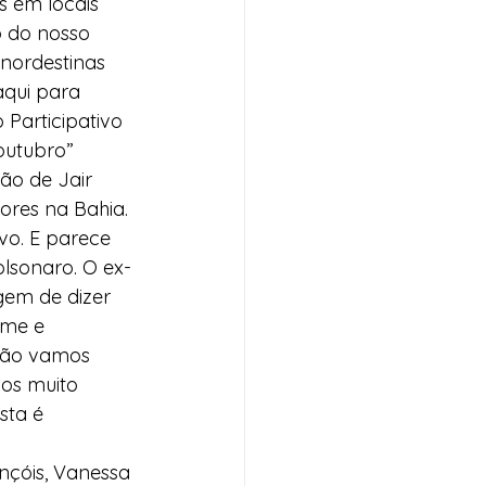
 em locais 
o do nosso 
nordestinas 
aqui para 
Participativo 
outubro”
ão de Jair 
ores na Bahia. 
o. E parece 
lsonaro. O ex-
gem de dizer 
ome e 
não vamos 
os muito 
sta é 
nçóis, Vanessa 