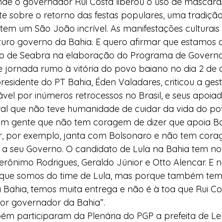
e o governador Rui Costa liberou o uso de máscaras
te sobre o retorno das festas populares, uma tradiçã
tem um São João incrível. As manifestações culturais 
turo governo da Bahia. E quero afirmar que estamos 
o de Seabra na elaboração do Programa de Governo 
de jornada rumo à vitória do povo baiano no dia 2 de 
residente do PT Bahia, Éden Valadares, criticou a gest
vel por inúmeros retrocessos no Brasil, e seus apoiad
l que não teve humanidade de cuidar da vida do pov
tem gente que não tem coragem de dizer que apoia Bo
or, por exemplo, janta com Bolsonaro e não tem cora
 a seu Governo. O candidato de Lula na Bahia tem n
rônimo Rodrigues, Geraldo Júnior e Otto Alencar. E 
que somos do time de Lula, mas porque também tem
 Bahia, temos muita entrega e não é à toa que Rui Co
or governador da Bahia”.
m participaram da Plenária do PGP a prefeita de Le