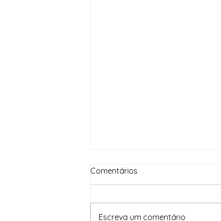
Com 1,69 milhão de vagas,
Comentários
emprego formal no Brasil
cresce 16,5% em 2024
<p>Segundo o Ministério do
Trabalho, os cinco maiores
Escreva um comentário