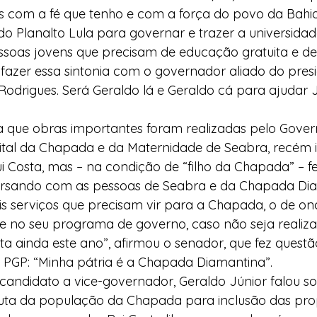
 com a fé que tenho e com a força do povo da Bahia
do Planalto Lula para governar e trazer a universid
ssoas jovens que precisam de educação gratuita e de
fazer essa sintonia com o governador aliado do presi
Rodrigues. Será Geraldo lá e Geraldo cá para ajudar 
a que obras importantes foram realizadas pelo Gover
tal da Chapada e da Maternidade de Seabra, recém 
 Costa, mas – na condição de “filho da Chapada” – fe
ersando com as pessoas de Seabra e da Chapada Dia
s serviços que precisam vir para a Chapada, o de onc
ue no seu programa de governo, caso não seja realiza
a ainda este ano”, afirmou o senador, que fez questão
o PGP: “Minha pátria é a Chapada Diamantina”.
candidato a vice-governador, Geraldo Júnior falou so
uta da população da Chapada para inclusão das prop