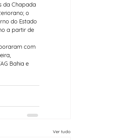
is da Chapada 
eriorano; o 
erno do Estado 
 a partir de 
aboraram com 
ira, 
AG Bahia e 
Ver tudo