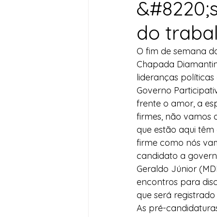
&#8220;s
Desenvolvimento Territoria
do traba
O fim de semana dos
Imprensa
Assistência S
Chapada Diamantina
lideranças polític
Governo Participat
Nota de Pesar
Seguran
frente o amor, a es
firmes, não vamos 
que estão aqui têm
Juventude
Datas Com
firme como nós vam
candidato a govern
Geraldo Júnior (MDB
encontros para dis
que será registrado 
As pré-candidatura