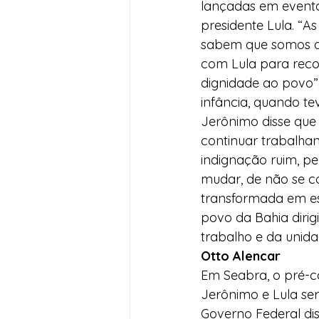
lançadas em evento
presidente Lula. “A
sabem que somos do
com Lula para recon
dignidade ao povo”,
infância, quando t
Jerônimo disse que
continuar trabalha
indignação ruim, pe
mudar, de não se c
transformada em es
povo da Bahia dirig
trabalho e da unida
Otto Alencar
Em Seabra, o pré-ca
Jerônimo e Lula se
Governo Federal di