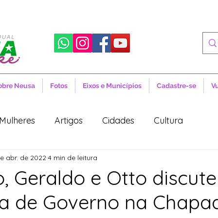
obre Neusa
Fotos
Eixos e Municípios
Cadastre-se
V
Mulheres
Artigos
Cidades
Cultura
e abr. de 2022
4 min de leitura
 Sociais
Notícias
Novidades
Artigos
, Geraldo e Otto discut
a de Governo na Chapad
aúde
Projetos de Lei
Política
Lula