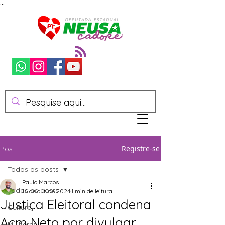
...
Registre-se
Post
Todos os posts
Paulo Marcos
Todos os posts
16 de out. de 2024
1 min de leitura
Justiça Eleitoral condena
Cultura
Acm Neto por divulgar
Mulheres