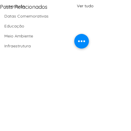
Ver tudo
Posts Relacionados
Juventude
Datas Comemorativas
Educação
Meio Ambiente
Infraestrutura
Editais
Publicações
Economia Solidária
Moção de Aplauso
Saúde
Homenagem
Turismo
Agroecologia
Comentários