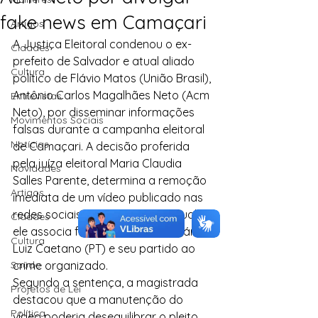
fake news em Camaçari
Artigos
A Justiça Eleitoral condenou o ex-
Cidades
prefeito de Salvador e atual aliado 
Cultura
político de Flávio Matos (União Brasil), 
Antônio Carlos Magalhães Neto (Acm 
Entrevistas
Neto), por disseminar informações 
Movimentos Sociais
falsas durante a campanha eleitoral 
Notícias
de Camaçari. A decisão proferida 
pela juíza eleitoral Maria Claudia 
Novidades
Salles Parente, determina a remoção 
Artigos
imediata de um vídeo publicado nas 
redes sociais de Acm Neto, no qual 
Cidades
ele associa falsamente o adversário 
Cultura
Luiz Caetano (PT) e seu partido ao 
Saúde
crime organizado.
Segundo a sentença, a magistrada 
Projetos de Lei
destacou que a manutenção do 
Política
vídeo poderia desequilibrar o pleito 