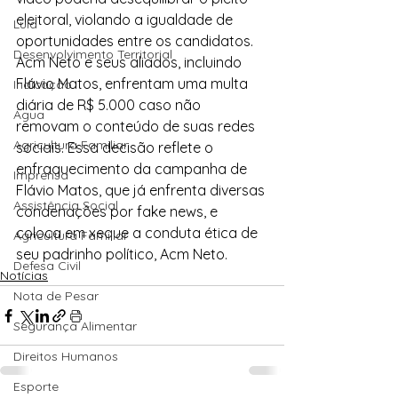
eleitoral, violando a igualdade de 
Lula
oportunidades entre os candidatos.
Desenvolvimento Territorial
Acm Neto e seus aliados, incluindo 
Flávio Matos, enfrentam uma multa 
Indicação
diária de R$ 5.000 caso não 
Água
removam o conteúdo de suas redes 
Agricultura Familiar
sociais. Essa decisão reflete o 
enfraquecimento da campanha de 
Imprensa
Flávio Matos, que já enfrenta diversas 
Assistência Social
condenações por fake news, e 
coloca em xeque a conduta ética de 
Agricultura Familiar
seu padrinho político, Acm Neto.
Defesa Civil
Notícias
Nota de Pesar
Segurança Alimentar
Direitos Humanos
Esporte