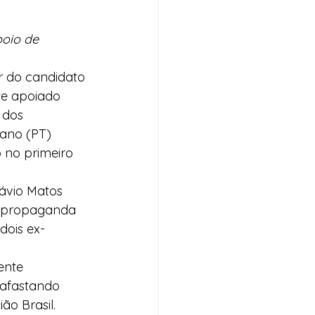
poio de 
ar do candidato 
te apoiado 
 dos 
tano (PT) 
 no primeiro 
ávio Matos 
m propaganda 
 dois ex-
ente 
 afastando 
ão Brasil.