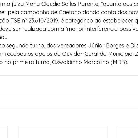
 a juíza Maria Claudia Salles Parente, “quanto aos 
rnet pela campanha de Caetano dando conta dos novo
ução TSE nº 23.610/2019, é categórico ao estabelecer 
l deve ser realizada com a ‘menor interferência possív
mou.
no segundo turno, dos vereadores Júnior Borges e Di
 recebeu os apoios do Ouvidor-Geral do Município, Z
o no primeiro turno, Oswaldinho Marcolino (MDB).