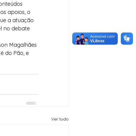
conteúdos 
s apoios, o 
que a atuação 
el no debate 
lson Magalhães 
é do Pão, e 
Ver tudo