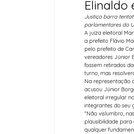
Elinaldo
Desenvolvimento Territoria
Justiça barra tenta
parlamentares do U
A juíza eleitoral Ma
Imprensa
Assistência S
a prefeito Flávio M
pelo prefeito de Ca
vereadores Júnior B
Nota de Pesar
Seguran
fossem retirados da
turno, mas resolve
Na representação a
Juventude
Datas Com
acusou Júnior Borg
eleitoral irregular n
integrantes do seu g
“Não vislumbro, nas 
plausibilidade para 
qualquer fundamento