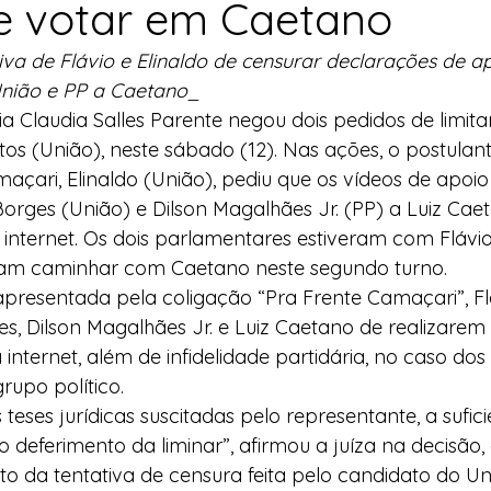
 e votar em Caetano
l
Indicação
Água
Agricultura Familiar
tiva de Flávio e Elinaldo de censurar declarações de a
nião e PP a Caetano_
ria Claudia Salles Parente negou dois pedidos de limit
ocial
Agricultura Familiar
Defesa Civil
atos (União), neste sábado (12). Nas ações, o postulan
maçari, Elinaldo (União), pediu que os vídeos de apoio
orges (União) e Dilson Magalhães Jr. (PP) a Luiz Cae
ça Alimentar
Direitos Humanos
Esporte
 internet. Os dois parlamentares estiveram com Flávio
ram caminhar com Caetano neste segundo turno.
presentada pela coligação “Pra Frente Camaçari”, Fl
emorativas
es, Dilson Magalhães Jr. e Luiz Caetano de realizare
a internet, além de infidelidade partidária, no caso dos
rupo político.
teses jurídicas suscitadas pelo representante, a sufici
o deferimento da liminar”, afirmou a juíza na decisão,
 da tentativa de censura feita pelo candidato do Uni