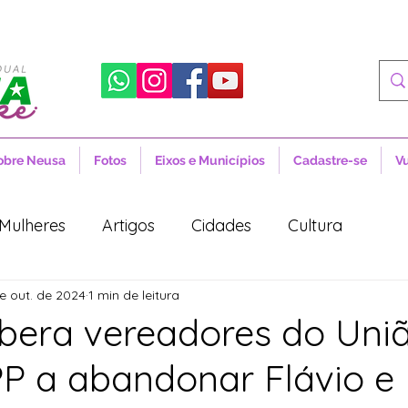
obre Neusa
Fotos
Eixos e Municípios
Cadastre-se
V
Mulheres
Artigos
Cidades
Cultura
e out. de 2024
1 min de leitura
 Sociais
Notícias
Novidades
Artigos
libera vereadores do Uni
 PP a abandonar Flávio e
aúde
Projetos de Lei
Política
Lula