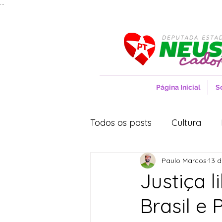
...
Página Inicial
S
Todos os posts
Cultura
Paulo Marcos
13 d
Entrevistas
Movimentos
Justiça 
Brasil e
Cidades
Cultura
S