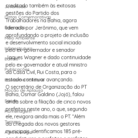
creditado também às exitosas 
Juventude
gestões do Partido dos 
Datas Comemorativas
Trabalhadores na Bahia, agora 
Educação
liderado por Jerônimo, que vem 
aprofundando o projeto de inclusão 
Meio Ambiente
e desenvolvimento social iniciado 
Infraestrutura
pelo ex-governador e senador 
Jaques Wagner e dado continuidade 
Editais
pelo ex-governador e atual ministro 
Publicações
da Casa Civil, Rui Costa, para o 
estado continuar avançando.
Economia Solidária
O secretário de Organização do PT 
Moção de Aplauso
Bahia, Osmar Galdino (Jojó), falou 
Saúde
ainda sobre a filiação de cinco novos 
prefeitos neste ano, o que, segundo 
Homenagem
ele, revigora ainda mais o PT. “Além 
Turismo
da chegada dos novos gestores 
municipais, identificamos 185 pré-
Agroecologia