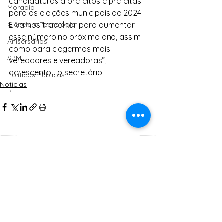
candidaturas a prefeitos e prefeitas 
Moradia
para as eleições municipais de 2024. 
Ciência e Tecnologia
E vamos trabalhar para aumentar 
esse número no próximo ano, assim 
Anisersários
como para elegermos mais 
SPM
vereadores e vereadoras”, 
acrescentou o secretário.
Políticas Públicas
Notícias
PT
Ver tudo
Posts Relacionados