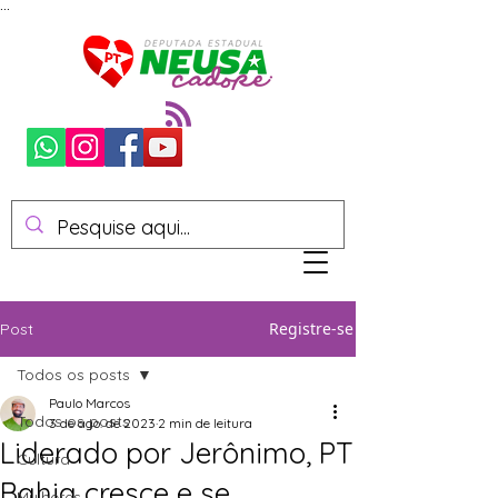
...
Registre-se
Post
Todos os posts
Paulo Marcos
Todos os posts
3 de ago. de 2023
2 min de leitura
Liderado por Jerônimo, PT
Cultura
Bahia cresce e se
Mulheres