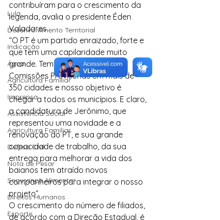
contribuíram para o crescimento da 
Lula
legenda, avalia o presidente Éden 
Valadares.
Desenvolvimento Territorial
“O PT é um partido enraizado, forte e 
Indicação
que tem uma capilaridade muito 
Água
grande. Temos Diretórios e 
Comissões Provisórias em mais de 
Agricultura Familiar
350 cidades e nosso objetivo é 
Imprensa
chegar a todos os municípios. E claro, 
a candidatura de Jerônimo, que 
Assistência Social
representou uma novidade e a 
Agricultura Familiar
renovação do PT, e sua grande 
capacidade de trabalho, da sua 
Defesa Civil
entrega para melhorar a vida dos 
Nota de Pesar
baianos tem atraído novos 
Segurança Alimentar
companheiros para integrar o nosso 
projeto”.
Direitos Humanos
O crescimento do número de filiados, 
Esporte
de acordo com a Direção Estadual, é 