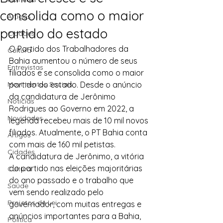
consolida como o maior
Artigos
partido do estado
Cidades
O Partido dos Trabalhadores da 
Cultura
Bahia aumentou o número de seus 
Entrevistas
filiados e se consolida como o maior 
Movimentos Sociais
partido do estado. Desde o anúncio 
da candidatura de Jerônimo 
Notícias
Rodrigues ao Governo em 2022, a 
Novidades
legenda recebeu mais de 10 mil novos 
filiados. Atualmente, o PT Bahia conta 
Artigos
com mais de 160 mil petistas.
Cidades
A candidatura de Jerônimo, a vitória 
do partido nas eleições majoritárias 
Cultura
do ano passado e o trabalho que 
Saúde
vem sendo realizado pelo 
Projetos de Lei
governador, com muitas entregas e 
anúncios importantes para a Bahia, 
Política