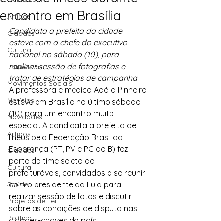
encontro em Brasília
Artigos
Candidata a prefeita da cidade 
Cidades
esteve com o chefe do executivo 
Cultura
nacional no sábado (10), para 
realizar sessão de fotografias e 
Entrevistas
tratar de estratégias de campanha
Movimentos Sociais
A professora e médica Adélia Pinheiro 
Notícias
esteve em Brasília no último sábado 
(10) para um encontro muito 
Novidades
especial. A candidata a prefeita de 
Artigos
Ilhéus pela Federação Brasil da 
Esperança (PT, PV e PC do B) fez 
Cidades
parte do time seleto de 
Cultura
prefeituráveis, convidados a se reunir 
Saúde
com o presidente da Lula para 
realizar sessão de fotos e discutir 
Projetos de Lei
sobre as condições de disputa nas 
Política
cidades-chaves do país.