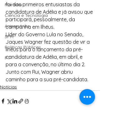
foi dos primeiros entusiastas da 
Moradia
candidatura de Adélia e já avisou que 
Ciência e Tecnologia
participará, pessoalmente, da 
Anisersários
campanha em Ilhéus.
Líder do Governo Lula no Senado, 
SPM
Jaques Wagner fez questão de vir a 
Políticas Públicas
Ilhéus para o lançamento da pré-
candidatura de Adélia, em abril, e 
PT
para a convenção, no último dia 2. 
Junto com Rui, Wagner abriu 
caminho para a sua pré-candidata.
Notícias
Ver tudo
Posts Relacionados