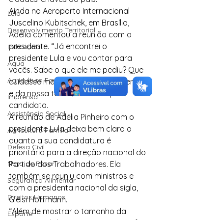
Ainda no Aeroporto Internacional 
Lula
Juscelino Kubitschek, em Brasília, 
Desenvolvimento Territorial
Adélia comentou a reunião com o 
presidente. “Já encontrei o 
Indicação
presidente Lula e vou contar para 
Água
vocês. Sabe o que ele me pediu? Que 
Agricultura Familiar
cuidasse mais ainda da nossa gente 
e da nossa terra”, relatou a pré-
Imprensa
candidata.
Assistência Social
A reunião de Adélia Pinheiro com o 
presidente Lula deixa bem claro o 
Agricultura Familiar
quanto a sua candidatura é 
Defesa Civil
prioritária para a direção nacional do 
Nota de Pesar
Partido dos Trabalhadores. Ela 
também se reuniu com ministros e 
Segurança Alimentar
com a presidenta nacional da sigla, 
Direitos Humanos
Gleisi Hoffmann.
“Além de mostrar o tamanho da 
Esporte