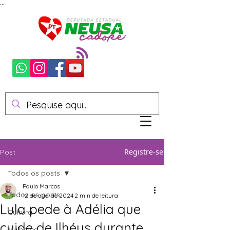
...
Registre-se
Post
Todos os posts
Paulo Marcos
Todos os posts
12 de ago. de 2024
2 min de leitura
Lula pede à Adélia que
Cultura
cuide de Ilhéus durante
Mulheres