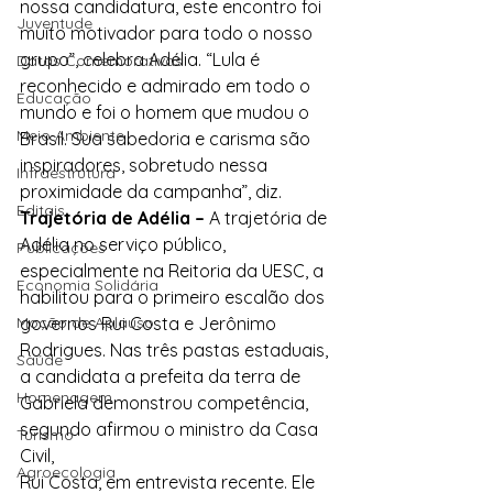
nossa candidatura, este encontro foi 
Juventude
muito motivador para todo o nosso 
grupo”, celebra Adélia. “Lula é 
Datas Comemorativas
reconhecido e admirado em todo o 
Educação
mundo e foi o homem que mudou o 
Meio Ambiente
Brasil. Sua sabedoria e carisma são 
inspiradores, sobretudo nessa 
Infraestrutura
proximidade da campanha”, diz.
Editais
Trajetória de Adélia –
 A trajetória de 
Adélia no serviço público, 
Publicações
especialmente na Reitoria da UESC, a 
Economia Solidária
habilitou para o primeiro escalão dos 
Moção de Aplauso
governos Rui Costa e Jerônimo 
Rodrigues. Nas três pastas estaduais, 
Saúde
a candidata a prefeita da terra de 
Homenagem
Gabriela demonstrou competência, 
segundo afirmou o ministro da Casa 
Turismo
Civil,
Agroecologia
Rui Costa, em entrevista recente. Ele 