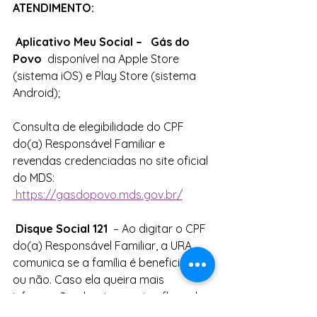
ATENDIMENTO:
 Aplicativo Meu Social – 
 Gás do 
Povo 
 disponível na Apple Store 
(sistema iOS) e Play Store (sistema 
Android);
Consulta de elegibilidade do CPF 
do(a) Responsável Familiar e 
revendas credenciadas no site oficial 
do MDS: 
https://gasdopovo.mds.gov.br/
 Disque Social 121 
 – Ao digitar o CPF 
do(a) Responsável Familiar, a URA 
comunica se a família é beneficiária 
ou não. Caso ela queira mais 
informações, basta seguir o fluxo do 
atendimento e falar com um 