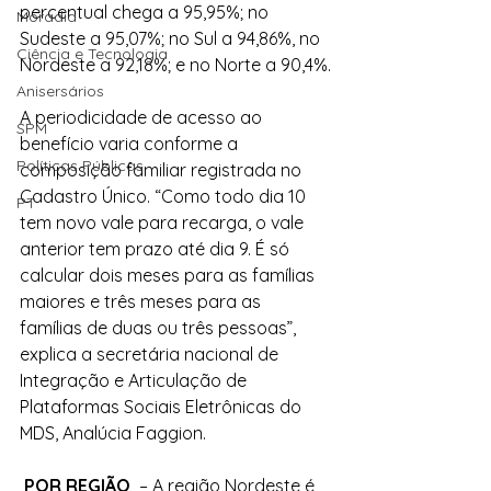
percentual chega a 95,95%; no 
Moradia
Sudeste a 95,07%; no Sul a 94,86%, no 
Ciência e Tecnologia
Nordeste a 92,18%; e no Norte a 90,4%.
Anisersários
A periodicidade de acesso ao 
SPM
benefício varia conforme a 
Políticas Públicas
composição familiar registrada no 
Cadastro Único. “Como todo dia 10 
PT
tem novo vale para recarga, o vale 
anterior tem prazo até dia 9. É só 
calcular dois meses para as famílias 
maiores e três meses para as 
famílias de duas ou três pessoas”, 
explica a secretária nacional de 
Integração e Articulação de 
Plataformas Sociais Eletrônicas do 
MDS, Analúcia Faggion.
 POR REGIÃO 
 – A região Nordeste é 