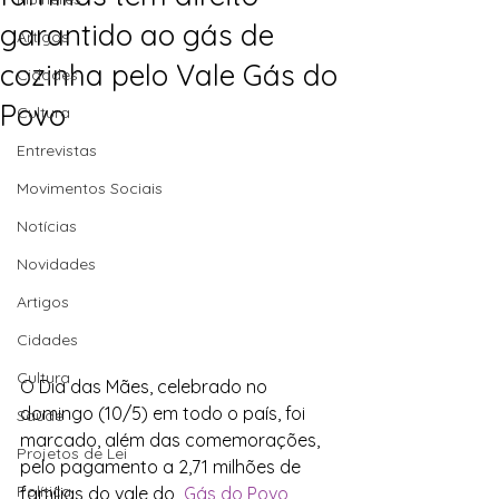
garantido ao gás de
Artigos
cozinha pelo Vale Gás do
Cidades
Povo
Cultura
Entrevistas
Movimentos Sociais
Notícias
Novidades
Artigos
Cidades
Cultura
O Dia das Mães, celebrado no 
domingo (10/5) em todo o país, foi 
Saúde
marcado, além das comemorações, 
Projetos de Lei
pelo pagamento a 2,71 milhões de 
Política
famílias do vale do 
 Gás do Povo 
 , 