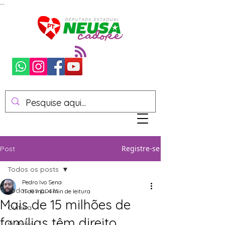
...
Registre-se
Post
Todos os posts
Pedro Ivo Sena
Todos os posts
11 de mai.
4 min de leitura
Mais de 15 milhões de
Cultura
famílias têm direito
Mulheres