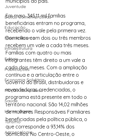
municípios do país.
Juventude
Em maio, 345,11 mil famílias 
Datas Comemorativas
beneficiárias entram no programa, 
Educação
recebendo o vale pela primeira vez. 
Domicílios com dois ou três membros 
Meio Ambiente
recebem um vale a cada três meses. 
Infraestrutura
Famílias com quatro ou mais 
Editais
integrantes têm direito a um vale a 
cada dois meses. Com a ampliação 
Publicações
contínua e a articulação entre o 
Economia Solidária
Governo do Brasil, distribuidoras e 
revendedoras credenciadas, o 
Moção de Aplauso
programa está presente em todo o 
Saúde
território nacional. São 14,02 milhões 
Homenagem
de mulheres Responsáveis Familiares 
beneficiadas pela política pública, o 
Turismo
que corresponde a 93,14% dos 
Agroecologia
domicílios. No Centro-Oeste, o 