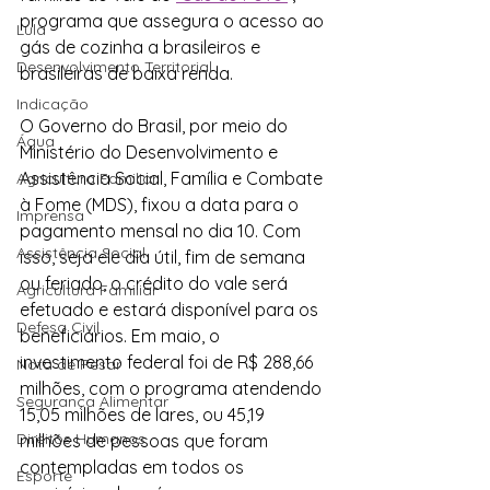
programa que assegura o acesso ao 
Lula
gás de cozinha a brasileiros e 
Desenvolvimento Territorial
brasileiras de baixa renda.
Indicação
O Governo do Brasil, por meio do 
Água
Ministério do Desenvolvimento e 
Assistência Social, Família e Combate 
Agricultura Familiar
à Fome (MDS), fixou a data para o 
Imprensa
pagamento mensal no dia 10. Com 
Assistência Social
isso, seja ele dia útil, fim de semana 
ou feriado, o crédito do vale será 
Agricultura Familiar
efetuado e estará disponível para os 
Defesa Civil
beneficiários. Em maio, o 
investimento federal foi de R$ 288,66 
Nota de Pesar
milhões, com o programa atendendo 
Segurança Alimentar
15,05 milhões de lares, ou 45,19 
Direitos Humanos
milhões de pessoas que foram 
contempladas em todos os 
Esporte