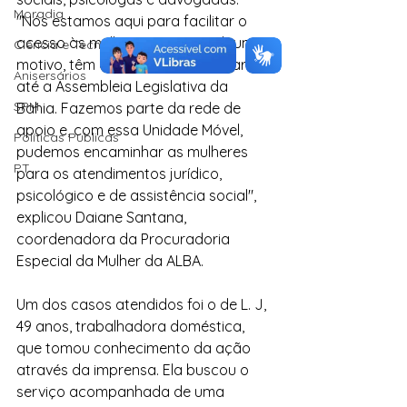
Moradia
"Nós estamos aqui para facilitar o 
acesso às mulheres que, por algum 
Ciência e Tecnologia
motivo, têm dificuldade de chegar 
Anisersários
até a Assembleia Legislativa da 
SPM
Bahia. Fazemos parte da rede de 
apoio e, com essa Unidade Móvel, 
Políticas Públicas
pudemos encaminhar as mulheres 
PT
para os atendimentos jurídico, 
psicológico e de assistência social", 
explicou Daiane Santana, 
coordenadora da Procuradoria 
Especial da Mulher da ALBA.
Um dos casos atendidos foi o de L. J, 
49 anos, trabalhadora doméstica, 
que tomou conhecimento da ação 
através da imprensa. Ela buscou o 
serviço acompanhada de uma 