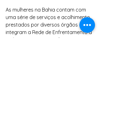
As mulheres na Bahia contam com 
uma série de serviços e acolhimento 
prestados por diversos órgãos que 
integram a Rede de Enfrentamento à 
Violência contra as Mulheres. São 
eles: Casa da Mulher Brasileira; 
Centros de Referência de 
Atendimento à Mulher (CRAM); 
Delegacia Especializada de 
Atendimento à Mulher (DEAM); Centro 
de Referência de Assistência Social 
(CRAS); Centro de Referência 
Especializado de Assistência Social 
(CREAS); Núcleos Especiais de 
Atendimento à Mulher (NEAMS); Salas 
Elas à Frente da SPM; Unidades 
Móveis da SPM; Defensoria Pública do 
Estado (DPE); Ministério Público (MP); 