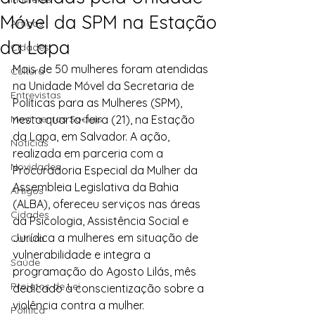
Móvel da SPM na Estação
Artigos
da Lapa
Cidades
Mais de 50 mulheres foram atendidas 
Cultura
na Unidade Móvel da Secretaria de 
Entrevistas
Políticas para as Mulheres (SPM), 
Movimentos Sociais
nesta quarta-feira (21), na Estação 
da Lapa, em Salvador. A ação, 
Notícias
realizada em parceria com a 
Novidades
Procuradoria Especial da Mulher da 
Assembleia Legislativa da Bahia 
Artigos
(ALBA), ofereceu serviços nas áreas 
Cidades
da Psicologia, Assistência Social e 
Jurídica a mulheres em situação de 
Cultura
vulnerabilidade e integra a 
Saúde
programação do Agosto Lilás, mês 
Projetos de Lei
dedicado à conscientização sobre a 
violência contra a mulher.
Política