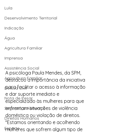
Lula
Desenvolvimento Territorial
Indicação
Água
Agricultura Familiar
Imprensa
Assistência Social
A psicóloga Paula Mendes, da SPM, 
Agricultura Familiar
destacou a importância da iniciativa 
para facilitar o acesso à informação 
Defesa Civil
e dar suporte imediato e 
Nota de Pesar
especializado às mulheres para que 
enfrentam situações de violência 
Segurança Alimentar
doméstica ou violação de direitos. 
Direitos Humanos
"Estamos orientando e acolhendo 
Esporte
mulheres que sofrem algum tipo de 