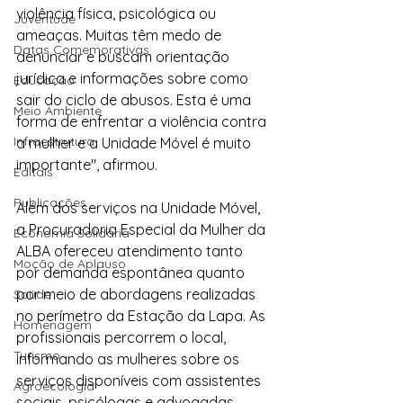
violência física, psicológica ou 
Juventude
ameaças. Muitas têm medo de 
Datas Comemorativas
denunciar e buscam orientação 
jurídica e informações sobre como 
Educação
sair do ciclo de abusos. Esta é uma 
Meio Ambiente
forma de enfrentar a violência contra 
Infraestrutura
a mulher e a Unidade Móvel é muito 
importante", afirmou.
Editais
Publicações
Além dos serviços na Unidade Móvel, 
a Procuradoria Especial da Mulher da 
Economia Solidária
ALBA ofereceu atendimento tanto 
Moção de Aplauso
por demanda espontânea quanto 
por meio de abordagens realizadas 
Saúde
no perímetro da Estação da Lapa. As 
Homenagem
profissionais percorrem o local, 
Turismo
informando as mulheres sobre os 
serviços disponíveis com assistentes 
Agroecologia
sociais, psicólogas e advogadas. 