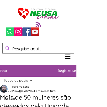
...
Registre-se
Post
Todos os posts
Pedro Ivo Sena
Todos os posts
22 de ago. de 2024
3 min de leitura
Mais de 50 mulheres são
Cultura
atendidas pela Unidade
Mulheres