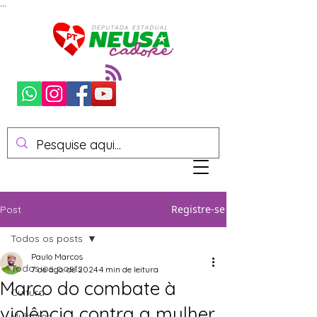
...
Registre-se
Post
Todos os posts
Paulo Marcos
Todos os posts
7 de ago. de 2024
4 min de leitura
Marco do combate à
Cultura
violência contra a mulher,
Mulheres