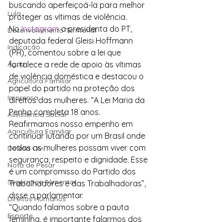
buscando aperfeiçoá-la para melhor 
Lula
proteger as vítimas de violência.
No 
Instagram
 a presidenta do PT, 
Desenvolvimento Territorial
deputada federal Gleisi Hoffmann 
Indicação
(PR), comentou sobre a lei que 
Água
fortalece a rede de apoio às vítimas 
de violência doméstica e destacou o 
Agricultura Familiar
papel do partido na proteção dos 
Imprensa
direitos das mulheres. “A Lei Maria da 
Penha completa 18 anos. 
Assistência Social
Reafirmamos nosso empenho em 
Agricultura Familiar
continuar lutando por um Brasil onde 
todas as mulheres possam viver com 
Defesa Civil
segurança, respeito e dignidade. Esse 
Nota de Pesar
é um compromisso do Partido dos 
Segurança Alimentar
Trabalhadores e das Trabalhadoras”, 
disse a parlamentar.
Direitos Humanos
“Quando falamos sobre a pauta 
Esporte
feminina, é importante falarmos dos 