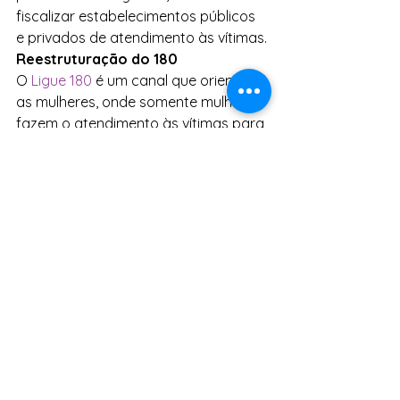
fiscalizar estabelecimentos públicos 
e privados de atendimento às vítimas.
Reestruturação do 180 
O 
Ligue 180
 é um canal que orienta 
as mulheres, onde somente mulheres 
fazem o atendimento às vítimas para 
que elas se sintam, mesmo diante do 
medo e vergonha, acolhidas com 
uma mulher do outro lado da linha ou 
da tela. O Ligue 180 possibilita que a 
mulher, ou qualquer outra pessoa, 
possa acessar de onde estiver, tanto 
por ligação, como por mensagem de 
forma anônima, 24 horas por dia, 
todos os dias, independente se é 
feriado.
Em abril, o MMulheres lançou um 
canal do 180 exclusivo no WhatsApp. 