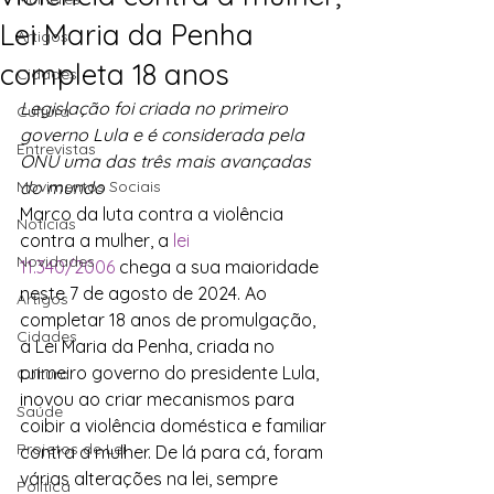
Lei Maria da Penha
Artigos
completa 18 anos
Cidades
Legislação foi criada no primeiro 
Cultura
governo Lula e é considerada pela 
Entrevistas
ONU uma das três mais avançadas 
Movimentos Sociais
do mundo
Marco da luta contra a violência 
Notícias
contra a mulher, a
 lei 
Novidades
11.340/2006
 chega a sua maioridade 
neste 7 de agosto de 2024. Ao 
Artigos
completar 18 anos de promulgação, 
Cidades
a Lei Maria da Penha, criada no 
primeiro governo do presidente Lula, 
Cultura
inovou ao criar mecanismos para 
Saúde
coibir a violência doméstica e familiar 
Projetos de Lei
contra a mulher. De lá para cá, foram 
várias alterações na lei, sempre 
Política