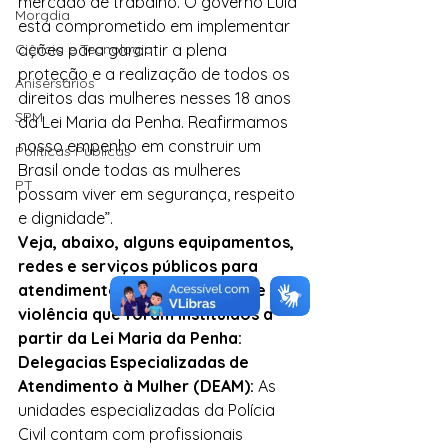
mercado de trabalho. O governo Lula 
Moradia
está comprometido em implementar 
Ciência e Tecnologia
ações para garantir a plena 
proteção e a realização de todos os 
Anisersários
direitos das mulheres nesses 18 anos 
SPM
da Lei Maria da Penha. Reafirmamos 
nosso empenho em construir um 
Políticas Públicas
Brasil onde todas as mulheres 
PT
possam viver em segurança, respeito 
e dignidade”.
Veja, abaixo, alguns equipamentos, 
redes e serviços públicos para 
atendimento à mulher vítima de 
violência que foram instituídos a 
partir da Lei Maria da Penha:
Delegacias Especializadas de 
Atendimento à Mulher (DEAM):
 As 
unidades especializadas da Polícia 
Civil contam com profissionais 