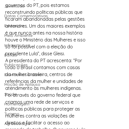
governos do PT, pois estamos 
Juventude
reconstruindo políticas públicas que 
Datas Comemorativas
ficaram abandonadas pelas gestões 
Educação
anteriores. Um dos maiores exemplos 
é que nunca antes na nossa história 
Meio Ambiente
houve o Ministério das Mulheres e isso 
Infraestrutura
só foi possível com a eleição do 
presidente Lula”, disse Gleisi.
Editais
A presidenta do PT acrescenta: “Por 
Publicações
todo o Brasil contamos com casas 
da mulher brasileira, centros de 
Economia Solidária
referências da mulher e unidades de 
Moção de Aplauso
atendimento às mulheres indígenas. 
Saúde
Foi através do governo federal que 
criamos uma rede de serviços e 
Homenagem
políticas públicas para proteger as 
Turismo
mulheres contra as violações de 
direitos e facilitar o acesso ao 
Agroecologia