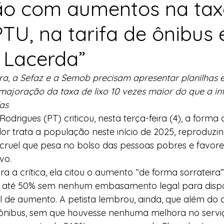
ão com aumentos na tax
l
Indicação
Água
Agricultura Familiar
IPTU, na tarifa de ônibus 
 Lacerda”
ocial
Agricultura Familiar
Defesa Civil
, a Sefaz e a Semob precisam apresentar planilhas e
majoração da taxa de lixo 10 vezes maior do que a inf
ça Alimentar
Direitos Humanos
Esporte
as
odrigues (PT) criticou, nesta terça-feira (4), a forma
dor trata a população neste início de 2025, reproduz
emorativas
 cruel que pesa no bolso das pessoas pobres e favor
vo.
ra a crítica, ela citou o aumento “de forma sorrateira
m até 50% sem nenhum embasamento legal para dispo
l de aumento. A petista lembrou, ainda, que além do
 ônibus, sem que houvesse nenhuma melhora no serviç