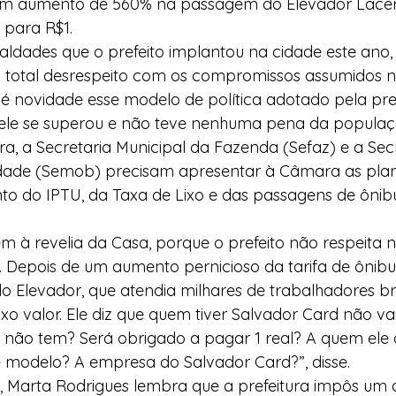
um aumento de 560% na passagem do Elevador Lacer
 para R$1.
aldades que o prefeito implantou na cidade este ano,
o total desrespeito com os compromissos assumidos 
 novidade esse modelo de política adotado pela pref
 ele se superou e não teve nenhuma pena da populaçã
, a Secretaria Municipal da Fazenda (Sefaz) e a Secr
idade (Semob) precisam apresentar à Câmara as plan
to do IPTU, da Taxa de Lixo e das passagens de ônib
m à revelia da Casa, porque o prefeito não respeita
Depois de um aumento pernicioso da tarifa de ônibus
o Elevador, que atendia milhares de trabalhadores bra
xo valor. Ele diz que quem tiver Salvador Card não va
 não tem? Será obrigado a pagar 1 real? A quem ele 
e modelo? A empresa do Salvador Card?”, disse.
o, Marta Rodrigues lembra que a prefeitura impôs um