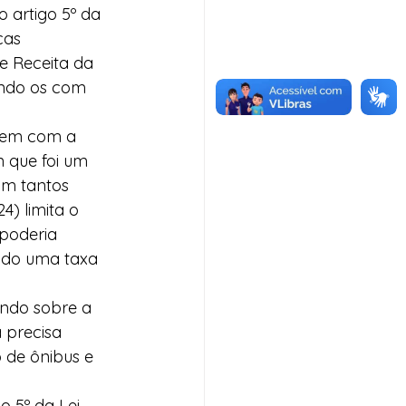
 artigo 5º da 
cas 
e Receita da 
ndo os com 
nem com a 
 que foi um 
om tantos 
4) limita o 
poderia 
ndo uma taxa 
ndo sobre a 
 precisa 
 de ônibus e 
o 5º da Lei 