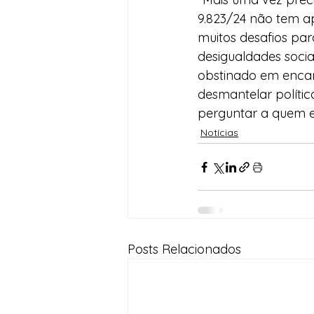
9.823/24 não tem ap
muitos desafios pa
desigualdades sociai
obstinado em encar
desmantelar polític
perguntar a quem el
Notícias
Posts Relacionados