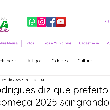
obre Neusa
Fotos
Eixos e Municípios
Cadastre-se
V
Mulheres
Artigos
Cidades
Cultura
 fev. de 2025
3 min de leitura
 Sociais
Notícias
Novidades
Artigos
drigues diz que prefeito
começa 2025 sangrando
aúde
Projetos de Lei
Política
Lula