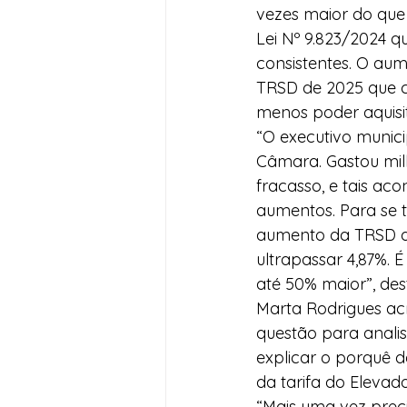
vezes maior do que 
Lei Nº 9.823/2024 q
consistentes. O aum
TRSD de 2025 que c
menos poder aquisit
“O executivo munic
Câmara. Gastou milh
fracasso, e tais a
aumentos. Para se te
aumento da TRSD de
ultrapassar 4,87%.
até 50% maior”, des
Marta Rodrigues ac
questão para analis
explicar o porquê d
da tarifa do Elevad
“Mais uma vez preci