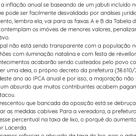
a inflação anual se baseando de um jabuti incluído no
ue pode ser facilmente desvalidado por análises jurídi
ento, lembra ela, vai para as faixas A e B da Tabela d
ontemplam os imóveis de menores valores, penaliza
ivo.
ipal não está sendo transparente com a população 
ões com iluminação natalina e com festa de réveillon
contecimentos acabarão sendo custeados pelo povo c
r uma ideia, o próprio decreto da prefeitura (38.610/2
ste ano ao IPCA anual e por isso, a majoração não 
 É um absurdo que muitos contribuintes acabem paga
tacou.
rescentou que bancada da oposição está se debruça
ar as medidas cabíveis Para a vereadora, a prefeitura
esse percentual na taxa de lixo, o porquê do aumento
or Lacerda.
samos reforçar o absurdo da taxa de lixo, pois o artig