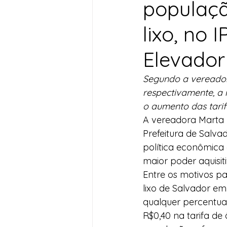
populaç
Desenvolvimento Territoria
lixo, no 
Elevador
Imprensa
Assistência S
Segundo a vereadora
respectivamente, a 
Nota de Pesar
Seguran
o aumento das tarif
A vereadora Marta R
Prefeitura de Salva
Juventude
Datas Com
política econômica
maior poder aquisiti
Entre os motivos pa
lixo de Salvador e
qualquer percentua
R$0,40 na tarifa de