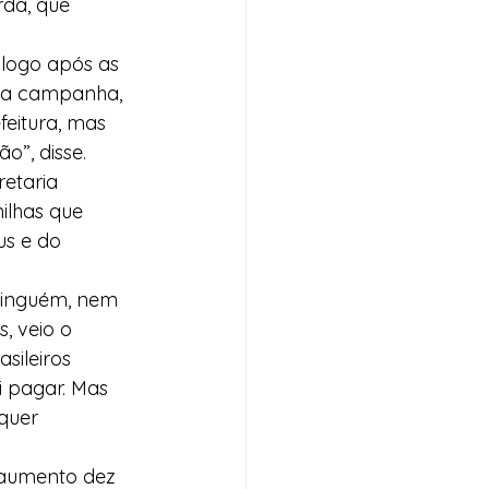
da, que 
 logo após as 
na campanha, 
eitura, mas 
o”, disse.
etaria 
ilhas que 
us e do 
 ninguém, nem 
, veio o 
sileiros 
i pagar. Mas 
quer 
 aumento dez 