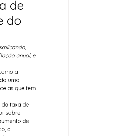
a de
e do
xplicando, 
lação anual, e 
 como a 
indo uma 
ece as que tem 
” da taxa de 
r sobre 
 aumento de 
o, a 