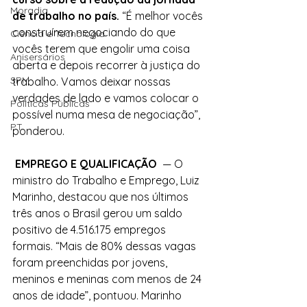
Moradia
de trabalho no país.
 “É melhor vocês 
construírem negociando do que 
Ciência e Tecnologia
vocês terem que engolir uma coisa 
Anisersários
aberta e depois recorrer à justiça do 
SPM
trabalho. Vamos deixar nossas 
verdades de lado e vamos colocar o 
Políticas Públicas
possível numa mesa de negociação”, 
PT
ponderou.
 EMPREGO E QUALIFICAÇÃO 
 — O 
ministro do Trabalho e Emprego, Luiz 
Marinho, destacou que nos últimos 
três anos o Brasil gerou um saldo 
positivo de 4.516.175 empregos 
formais. “Mais de 80% dessas vagas 
foram preenchidas por jovens, 
meninos e meninas com menos de 24 
anos de idade”, pontuou. Marinho 