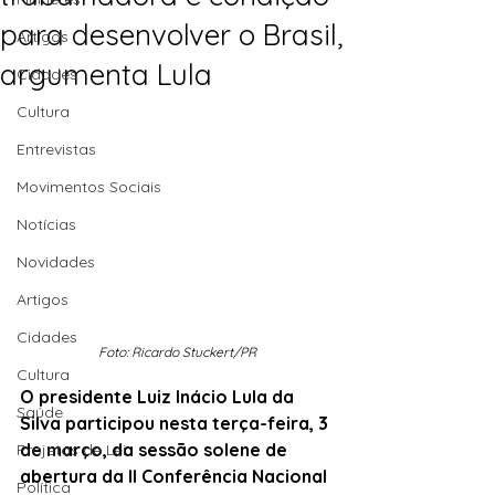
para desenvolver o Brasil,
Artigos
argumenta Lula
Cidades
Cultura
Entrevistas
Movimentos Sociais
Notícias
Novidades
Artigos
Cidades
Foto: Ricardo Stuckert/PR
Cultura
O presidente Luiz Inácio Lula da 
Saúde
Silva participou nesta terça-feira, 3 
de março, da sessão solene de 
Projetos de Lei
abertura da II Conferência Nacional 
Política