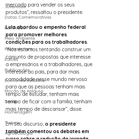
mercado para vender os seus 
Juventude
produtos”, ressaltou o presidente.
Datas Comemorativas
Lula abordou o empenho federal 
Educação
para promover melhores 
Meio Ambiente
condições para os trabalhadores
. 
Infraestrutura
“Nós estamos tentando construir um 
conjunto de propostas que interesse 
Editais
a empresários e a trabalhadores, que 
Publicações
interesse ao país, para dar mais 
comodidade nesse mundo nervoso 
Economia Solidária
para que as pessoas tenham mais 
Moção de Aplauso
tempo de estudar, tenham mais 
tempo de ficar com a família, tenham 
Saúde
mais tempo de descansar”, disse.
Homenagem
Turismo
Em seu discurso, 
o presidente 
também comentou os debates em 
Agroecologia
curso sobre a redução da jornada 