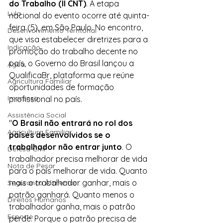
do Trabalho (II CNT)
. A etapa 
Lula
nacional do evento ocorre até quinta-
feira (5), em São Paulo. No encontro, 
Desenvolvimento Territorial
que visa estabelecer diretrizes para a 
Indicação
promoção do trabalho decente no 
país, o Governo do Brasil lançou a 
Água
QualificaBr, plataforma que reúne 
Agricultura Familiar
oportunidades de formação 
Imprensa
profissional no país.
Assistência Social
"
O Brasil não entrará no rol dos 
Agricultura Familiar
países desenvolvidos se o 
trabalhador não entrar junto
. O 
Defesa Civil
trabalhador precisa melhorar de vida 
Nota de Pesar
para o país melhorar de vida. Quanto 
mais o trabalhador ganhar, mais o 
Segurança Alimentar
patrão ganhará. Quanto menos o 
Direitos Humanos
trabalhador ganha, mais o patrão 
Esporte
perde. Porque o patrão precisa de 