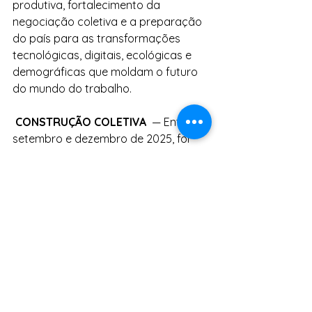
produtiva, fortalecimento da 
negociação coletiva e a preparação 
do país para as transformações 
tecnológicas, digitais, ecológicas e 
demográficas que moldam o futuro 
do mundo do trabalho.
 CONSTRUÇÃO COLETIVA 
 — Entre 
setembro e dezembro de 2025, foi 
realizado um amplo processo de 
participação social nas etapas 
estaduais e distrital, com a 
mobilização das 27 unidades da 
Federação. O esforço conjunto 
resultou em mais de 386 propostas 
estaduais, que servirão de base para 
a etapa nacional.
As etapas estaduais reuniram mais 