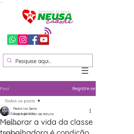
...
Registre-se
Post
Todos os posts
Pedro Ivo Sena
Todos os posts
4 de mar.
4 min de leitura
Melhorar a vida da classe
Cultura
trabalhadora é condição
Mulheres