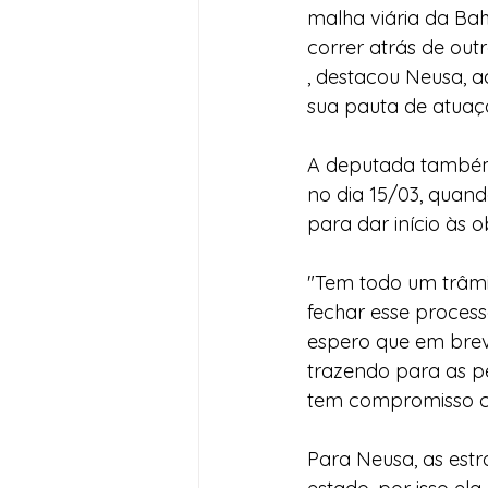
malha viária da Ba
correr atrás de out
, destacou Neusa, a
sua pauta de atuaç
A deputada também 
no dia 15/03, quan
para dar início às o
"Tem todo um trâmit
fechar esse process
espero que em brev
trazendo para as 
tem compromisso c
Para Neusa, as est