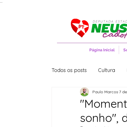
...
Página Inicial
S
Todos os posts
Cultura
Paulo Marcos
7 de
Entrevistas
Movimentos
"Momento
sonho", 
Cidades
Cultura
S