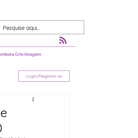
umbora Crie Imagem
Login/Registre-se
se
0