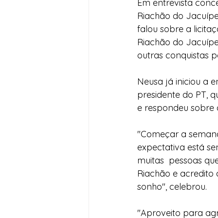
Em entrevista conce
Riachão do Jacuípe,
Desenvolvimento Territoria
falou sobre a licit
Riachão do Jacuípe
outras conquistas p
Imprensa
Assistência S
Neusa já iniciou a 
presidente do PT,
Nota de Pesar
Seguran
e respondeu sobre 
"Começar a semana 
Juventude
Datas Com
expectativa está se
muitas  pessoas que
Riachão e acredito
sonho", celebrou.
"Aproveito para agr