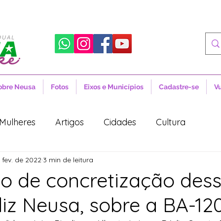
obre Neusa
Fotos
Eixos e Municípios
Cadastre-se
V
Mulheres
Artigos
Cidades
Cultura
 fev. de 2022
3 min de leitura
 Sociais
Notícias
Novidades
Artigos
 de concretização des
diz Neusa, sobre a BA-12
aúde
Projetos de Lei
Política
Lula