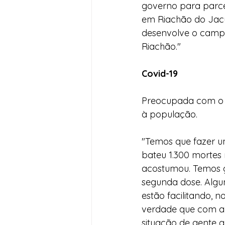
governo para parcer
em Riachão do Jacuí
desenvolve o campo
Riachão."
Covid-19
Preocupada com o n
à população.  
"Temos que fazer u
bateu 1.300 mortes 
acostumou. Temos 
segunda dose. Algu
estão facilitando, 
verdade que com a 
situação de gente q