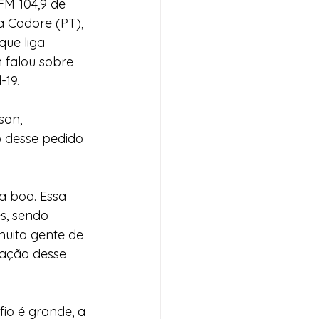
FM 104,9 de 
a Cadore (PT), 
que liga 
 falou sobre 
-19.
son, 
desse pedido 
 boa. Essa 
s, sendo 
muita gente de 
zação desse 
io é grande, a 