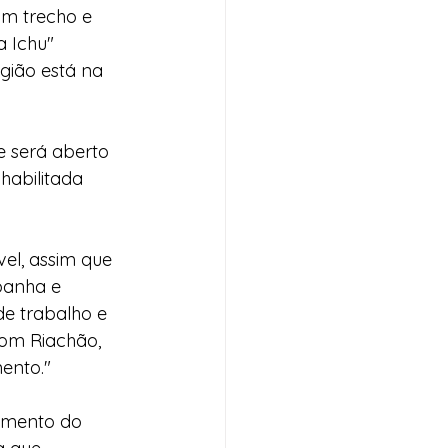
um trecho e 
a Ichu"
gião está na 
 será aberto 
abilitada 
el, assim que 
panha e 
e trabalho e 
om Riachão, 
ento."
imento do 