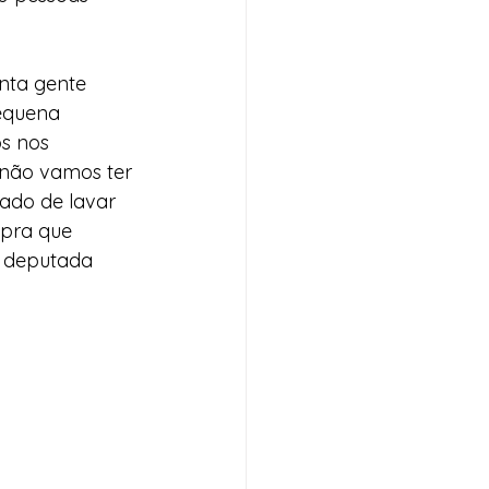
nta gente 
equena 
s nos 
 não vamos ter 
dado de lavar 
 pra que 
a deputada 