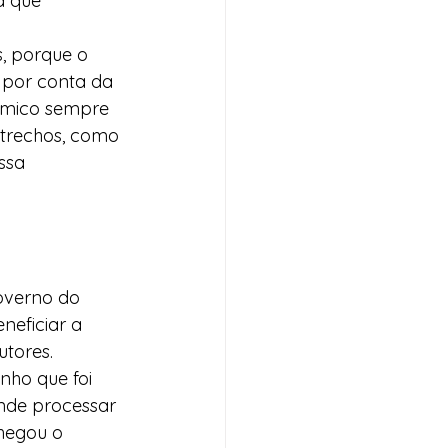
a que 
, porque o 
 por conta da 
nômico sempre 
 trechos, como 
ssa 
overno do 
neficiar a 
utores.
nho que foi 
nde processar 
chegou o 