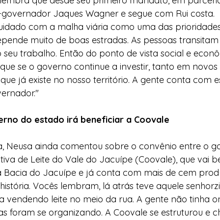
a lembra que desde seu primeiro mandato, em parceri
governador Jaques Wagner e segue com Rui costa.
idado com a malha viária como uma das prioridades
pende muito de boas estradas. As pessoas transitam
 seu trabalho. Então do ponto de vista social e eco
que se o governo continue a investir, tanto em novos
e já existe no nosso território. A gente conta com e
vernador."
rno do estado irá beneficiar a Coovale
ta, Neusa ainda comentou sobre o convênio entre o g
iva de Leite do Vale do Jacuípe (Coovale), que vai be
na Bacia do Jacuípe e já conta com mais de cem prod
história. Vocês lembram, lá atrás teve aquele senhorzi
a vendendo leite no meio da rua. A gente não tinha o
soas foram se organizando. A Coovale se estruturou e 