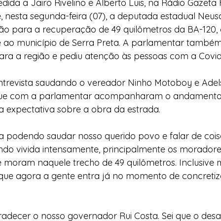
dida a Jairo Rivelino e Alberto Luis, na Rádio Gazeta 
 nesta segunda-feira (07), a deputada estadual Neus
l
Indicação
Água
Agricultura Familiar
ação para a recuperação de 49 quilômetros da BA-120, 
 ao município de Serra Preta. A parlamentar também
ara a região e pediu atenção às pessoas com a Covid
ocial
Agricultura Familiar
Defesa Civil
entrevista saudando o vereador Ninho Motoboy e Adel
 que com a parlamentar acompanharam o andamento 
ça Alimentar
Direitos Humanos
Esporte
a expectativa sobre a obra da estrada.
podendo saudar nosso querido povo e falar de coisa
emorativas
ndo vivida intensamente, principalmente os moradore
 moram naquele trecho de 49 quilômetros. Inclusive 
 que agora a gente entra já no momento de concreti
adecer o nosso governador Rui Costa. Sei que o desaf