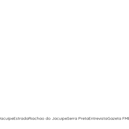
Jacuípe
Estrada
Riachao do Jacuipe
Serra Preta
Entrevista
Gazeta FM