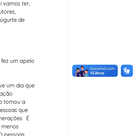
 vamos ter, 
tores, 
ogurte de 
fez um apelo 
ve um dia que 
lação 
o tomou a 
essoas que 
merações.  É 
, menos 
00 pessoas 