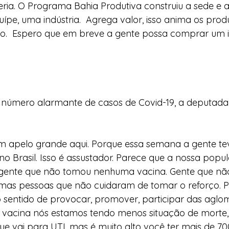
ia. O Programa Bahia Produtiva construiu a sede e aí
pe, uma indústria.  Agrega valor, isso anima os produ
.  Espero que em breve a gente possa comprar um i
úmero alarmante de casos de Covid-19, a deputada 
m apelo grande aqui. Porque essa semana a gente te
no Brasil. Isso é assustador. Parece que a nossa popu
gente que não tomou nenhuma vacina. Gente que nã
mas pessoas que não cuidaram de tomar o reforço. P
no sentido de provocar, promover, participar das aglo
vacina nós estamos tendo menos situação de morte
ue vai para UTI, mas é muito alto você ter mais de 7