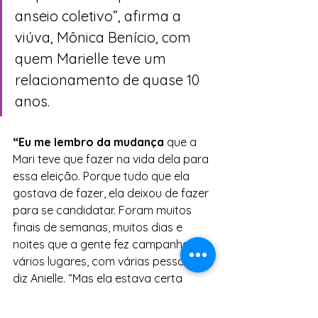
anseio coletivo”, afirma a 
viúva, Mônica Benício, com 
quem Marielle teve um 
relacionamento de quase 10 
anos.
“Eu me lembro da mudança 
que a 
Mari teve que fazer na vida dela para 
essa eleição. Porque tudo que ela 
gostava de fazer, ela deixou de fazer 
para se candidatar. Foram muitos 
finais de semanas, muitos dias e 
noites que a gente fez campanha em 
vários lugares, com várias pessoas”, 
diz Anielle. “Mas ela estava certa 
daquilo, e ela teria ido muito mais 
além. Ela tinha sonhos de ir muito 