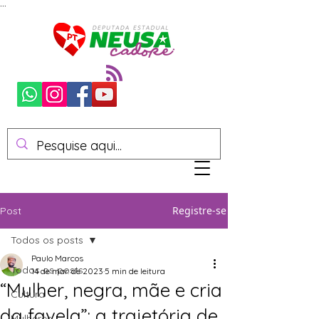
...
Registre-se
Post
Todos os posts
Paulo Marcos
Todos os posts
14 de mar. de 2023
5 min de leitura
“Mulher, negra, mãe e cria
Cultura
da favela”: a trajetória de
Mulheres