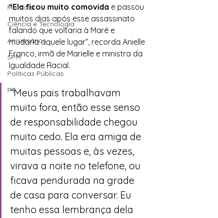
“Ela ficou muito comovida 
e passou 
Moradia
muitos dias após esse assassinato 
Ciência e Tecnologia
falando que voltaria à Maré e 
Anisersários
mudaria aquele lugar”, recorda Anielle 
Franco, irmã de Marielle e ministra da 
SPM
Igualdade Racial. 
Políticas Públicas
PT
“Meus pais trabalhavam 
muito fora, então esse senso 
de responsabilidade chegou 
muito cedo. Ela era amiga de 
muitas pessoas e, às vezes, 
virava a noite no telefone, ou 
ficava pendurada na grade 
de casa para conversar. Eu 
tenho essa lembrança dela 