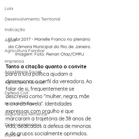
Lula
Desenvolvimento Territorial
Indicação
01.abr.2017 - Marielle Franco no plenário 
Água
da Câmara Municipal do Rio de Janeiro 
Agricultura Familiar
Imagem: Foto: Renan Olaz/CMRJ
Imprensa
Tanto a citação quanto o convite
Assistência Social
para a luta política ajudam a 
dimensionar o perfil da vereadora. Ao 
Agricultura Familiar
falar de si, frequentemente se 
Defesa Civil
descrevia como “mulher, negra, mãe 
e cria da favela”. Identidades 
Nota de Pesar
expressas com orgulho e que 
Segurança Alimentar
marcaram a trajetória de 38 anos de 
Direitos Humanos
vida, dedicados à defesa de minorias 
e de grupos socialmente oprimidos.
Esporte