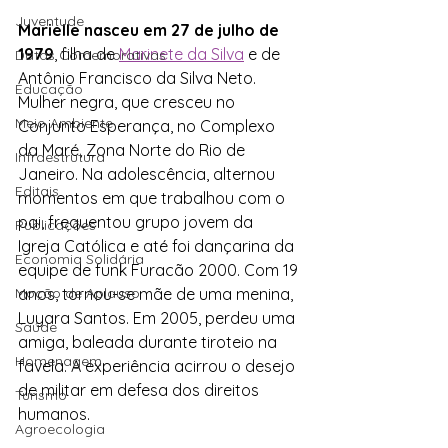
Juventude
Marielle nasceu em 27 de julho de 
1979
, filha de 
Marinete da Silva
 e de 
Datas Comemorativas
Antônio Francisco da Silva Neto. 
Educação
Mulher negra, que cresceu no 
Meio Ambiente
Conjunto Esperança, no Complexo 
da Maré, Zona Norte do Rio de 
Infraestrutura
Janeiro. Na adolescência, alternou 
Editais
momentos em que trabalhou com o 
pai, frequentou grupo jovem da 
Publicações
Igreja Católica e até foi dançarina da 
Economia Solidária
equipe de funk Furacão 2000. Com 19 
anos, tornou-se mãe de uma menina, 
Moção de Aplauso
Luyara Santos. Em 2005, perdeu uma 
Saúde
amiga, baleada durante tiroteio na 
Homenagem
favela. A experiência acirrou o desejo 
de militar em defesa dos direitos 
Turismo
humanos.
Agroecologia