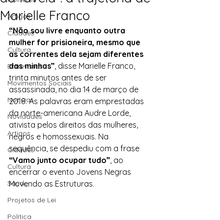
Marielle Franco
Artigos
“Não sou livre enquanto outra 
Cidades
mulher for prisioneira, mesmo que 
Cultura
as correntes dela sejam diferentes 
das minhas”
, disse Marielle Franco, 
Entrevistas
trinta minutos antes de ser 
Movimentos Sociais
assassinada, no dia 14 de março de 
Notícias
2018. As palavras eram emprestadas 
da norte-americana Audre Lorde, 
Novidades
ativista pelos direitos das mulheres, 
Artigos
negros e homossexuais. Na 
sequência, se despediu com a frase 
Cidades
“Vamo junto ocupar tudo”
, ao 
Cultura
encerrar o evento Jovens Negras 
Saúde
Movendo as Estruturas.
Projetos de Lei
Política