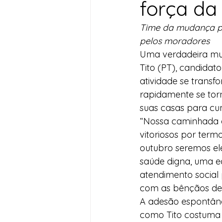
força d
Desenvolvimento Territoria
Time da mudança per
pelos moradores
Uma verdadeira mul
Imprensa
Assistência S
Tito (PT), candidato
atividade se trans
rapidamente se to
Nota de Pesar
Seguran
suas casas para cu
“Nossa caminhada e
vitoriosos por ter
Juventude
Datas Com
outubro seremos el
saúde digna, uma e
atendimento social
com as bênçãos de D
A adesão espontâne
como Tito costuma 