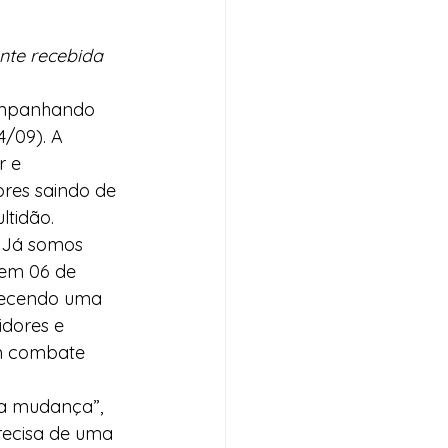
nte recebida 
companhando 
4/09). A 
 e 
es saindo de 
ltidão.
 Já somos 
em 06 de 
erecendo uma 
dores e 
m combate 
da mudança”, 
recisa de uma 