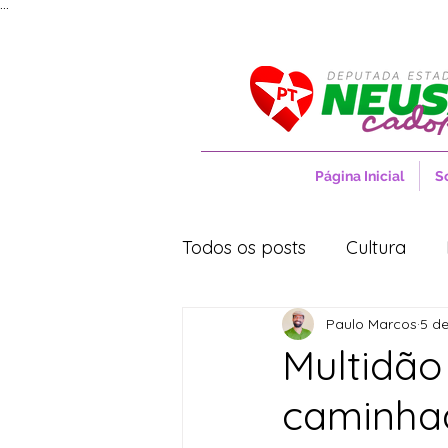
...
Página Inicial
S
Todos os posts
Cultura
Paulo Marcos
5 de
Entrevistas
Movimentos
Multidão
caminhad
Cidades
Cultura
S