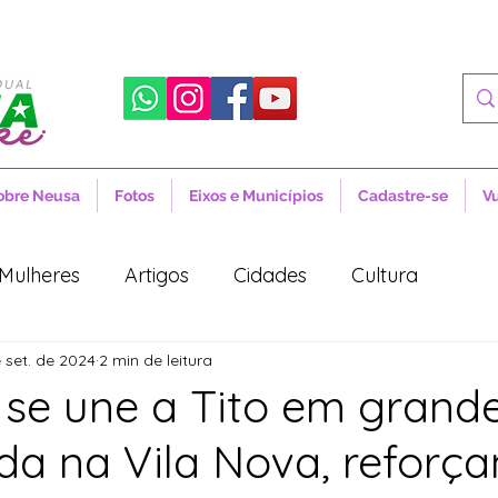
obre Neusa
Fotos
Eixos e Municípios
Cadastre-se
V
Mulheres
Artigos
Cidades
Cultura
 set. de 2024
2 min de leitura
 Sociais
Notícias
Novidades
Artigos
 se une a Tito em grand
a na Vila Nova, reforça
aúde
Projetos de Lei
Política
Lula