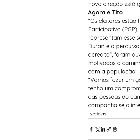
nova direção está g
Agora é Tito
“Os eleitores estã
Participativo (PGP
representam esse s
Durante o percurso,
acredito”, foram ou
motivados a caminh
com a população:
“Vamos fazer um go
tenho um compromis
das pessoas do camp
campanha seja inten
Notícias