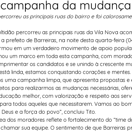
a campanha da mudança
l
Indicação
Água
Agricultura Familiar
correu as principais ruas do bairro e foi calorosame
tidão percorreu as principais ruas da Vila Nova a
ocial
Agricultura Familiar
Defesa Civil
 a prefeito de Barreiras, na noite desta quarta-feira (0
formou em um verdadeiro movimento de apoio popular
rnou um marco em toda esta campanha, com morador
ça Alimentar
Direitos Humanos
Esporte
mprimentar os candidatos e se unindo à crescente mu
stá linda, estamos conquistando corações e mentes.
mos uma campanha limpa, que apresenta propostas e 
emorativas
eitos para realizarmos as mudanças necessárias, of
ducação melhor, com valorização e respeito aos servi
 para todos aqueles que necessitarem. Vamos ao bo
eus e a força do povo”, concluiu Tito.
a dos moradores reflete o fortalecimento do “time 
chamar sua equipe. O sentimento de que Barreiras p