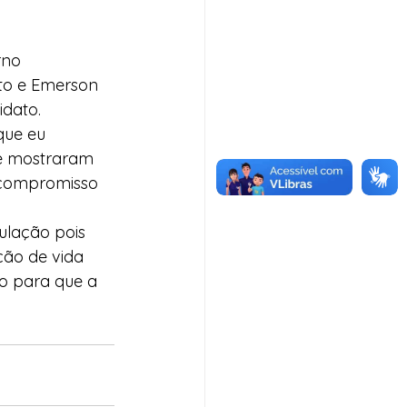
rno 
to e Emerson 
dato.
que eu 
se mostraram 
 compromisso 
ulação pois 
ão de vida 
o para que a 