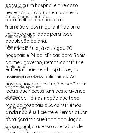
possuam um hospital e que caso 
Juventude
necessário, irá atuar em parceria 
Datas Comemorativas
para melhoria de hospitais 
Educação
municipais, assim garantindo uma 
saúde de qualidade para toda 
Meio Ambiente
população baiana.
Infraestrutura
“O time de Lula já entregou 20 
hospitais e 24 policlínicas para Bahia. 
Editais
No meu governo, iremos construir e 
Publicações
entregar mais seis hospitais e, no 
mínimo, mais seis policlínicas. As 
Economia Solidária
nossas novas construções serão em 
Moção de Aplauso
locais que necessitam deste avanço 
Saúde
da Saúde. Temos noção que toda 
rede de hospitais que construímos 
Homenagem
ainda não é suficiente e iremos atuar 
Turismo
para garantir que toda população 
baiana tenha acesso a serviços de 
Agroecologia