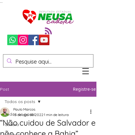
...
Registre-se
Post
Todos os posts
Paulo Marcos
Todos os posts
13 de ago. de 2022
1 min de leitura
“Não cuidou de Salvador e
Cultura
não conhece a Bahia”,
Mulheres