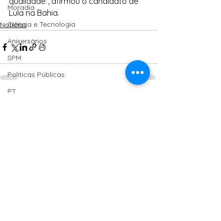
qualidade”, afirmou o candidato de 
Moradia
Lula na Bahia.
Ciência e Tecnologia
Notícias
Anisersários
SPM
Políticas Públicas
PT
Ver tudo
Posts Relacionados