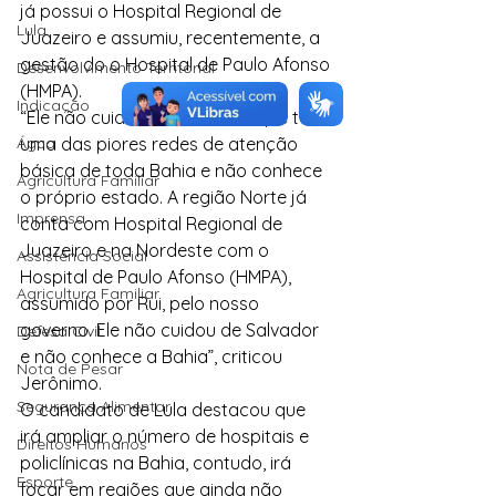
já possui o Hospital Regional de 
Lula
Juazeiro e assumiu, recentemente, a 
gestão do o Hospital de Paulo Afonso 
Desenvolvimento Territorial
(HMPA).
Indicação
“Ele não cuidou de Salvador, que tem 
Água
uma das piores redes de atenção 
básica de toda Bahia e não conhece 
Agricultura Familiar
o próprio estado. A região Norte já 
Imprensa
conta com Hospital Regional de 
Juazeiro e na Nordeste com o 
Assistência Social
Hospital de Paulo Afonso (HMPA), 
Agricultura Familiar
assumido por Rui, pelo nosso 
governo. Ele não cuidou de Salvador 
Defesa Civil
e não conhece a Bahia”, criticou 
Nota de Pesar
Jerônimo.
Segurança Alimentar
O candidato de Lula destacou que 
irá ampliar o número de hospitais e 
Direitos Humanos
policlínicas na Bahia, contudo, irá 
Esporte
focar em regiões que ainda não 