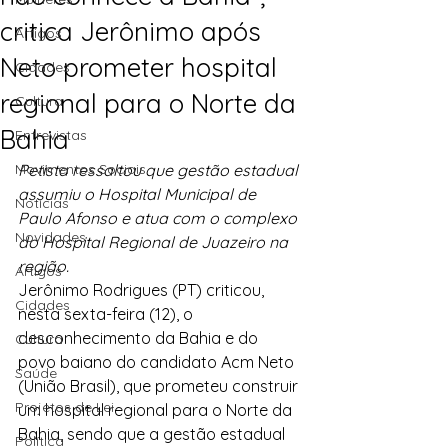
critica Jerônimo após
Artigos
Neto prometer hospital
Cidades
regional para o Norte da
Cultura
Bahia
Entrevistas
Movimentos Sociais
Petista ressaltou que gestão estadual 
assumiu o Hospital Municipal de 
Notícias
Paulo Afonso e atua com o complexo 
Novidades
do Hospital Regional de Juazeiro na 
região.
Artigos
Jerônimo Rodrigues (PT) criticou, 
Cidades
nesta sexta-feira (12), o 
desconhecimento da Bahia e do 
Cultura
povo baiano do candidato Acm Neto 
Saúde
(União Brasil), que prometeu construir 
Projetos de Lei
um hospital regional para o Norte da 
Bahia, sendo que a gestão estadual 
Política