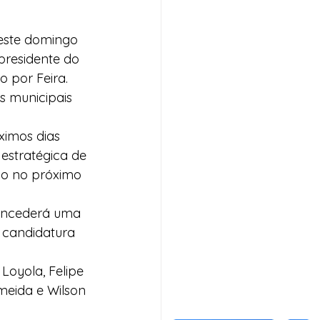
neste domingo 
presidente do 
 por Feira.
s municipais 
ximos dias 
estratégica de 
do no próximo 
oncederá uma 
 candidatura 
Loyola, Felipe 
meida e Wilson 