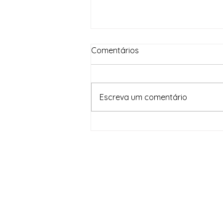
Comentários
Escreva um comentário
Em um mês, Brasil Contra o
Crime Organizado apreende
82,5 toneladas de drogas e
gera prejuízo de R$ 1,6
bilhão às facções criminosas