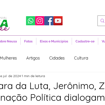
obre Neusa
Fotos
Eixos e Municípios
Cadastre-se
V
Mulheres
Artigos
Cidades
Cultura
e jul. de 2024
1 min de leitura
 Sociais
Notícias
Novidades
Artigos
ra da Luta, Jerônimo, 
nação Política dialogam
aúde
Projetos de Lei
Política
Lula