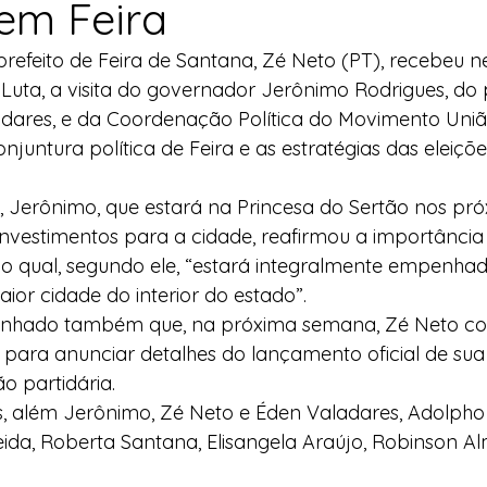
 em Feira
l
Indicação
Água
Agricultura Familiar
refeito de Feira de Santana, Zé Neto (PT), recebeu 
Luta, a visita do governador Jerônimo Rodrigues, do 
adares, e da Coordenação Política do Movimento União
ocial
Agricultura Familiar
Defesa Civil
njuntura política de Feira e as estratégias das eleiçõe
 Jerônimo, que estará na Princesa do Sertão nos pró
ça Alimentar
Direitos Humanos
Esporte
vestimentos para a cidade, reafirmou a importância 
 o qual, segundo ele, “estará integralmente empenha
maior cidade do interior do estado”.
emorativas
alinhado também que, na próxima semana, Zé Neto c
 para anunciar detalhes do lançamento oficial de sua
o partidária.
, além Jerônimo, Zé Neto e Éden Valadares, Adolpho 
eida, Roberta Santana, Elisangela Araújo, Robinson Al