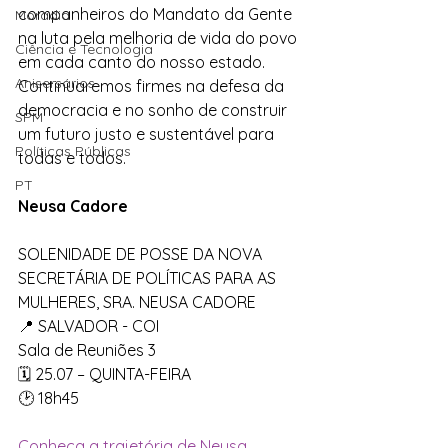
companheiros do Mandato da Gente 
Moradia
na luta pela melhoria de vida do povo 
Ciência e Tecnologia
em cada canto do nosso estado. 
Anisersários
Continuaremos firmes na defesa da 
democracia e no sonho de construir 
SPM
um futuro justo e sustentável para 
Políticas Públicas
todas e todos.
PT
Neusa Cadore
SOLENIDADE DE POSSE DA NOVA 
SECRETÁRIA DE POLÍTICAS PARA AS 
MULHERES, SRA. NEUSA CADORE
📍 SALVADOR - COI
Sala de Reuniões 3
🗓️ 25.07 – QUINTA-FEIRA
🕑 18h45
Conheça a trajetória de Neusa 