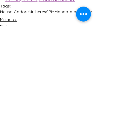
Tags:
Neusa Cadore
Mulheres
SPM
Mandato da Gente
Mulheres
Política
Ver tudo
Posts Relacionados