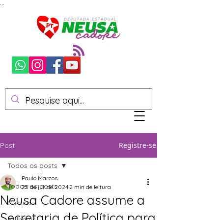
...
Registre-se
Post
Todos os posts
Paulo Marcos
Todos os posts
25 de jul. de 2024
2 min de leitura
Neusa Cadore assume a
Cultura
Secretaria de Política para
Mulheres