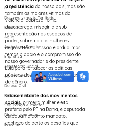
a resistência
 do nosso país, mas são 
Lula
também as maiores vítimas da 
Desenvolvimento Territorial
violência, pobreza, fome, 
desemprego, misoginia e sub-
Indicação
representação nos espaços de 
Água
poder, sobretudo as mulheres 
Agricultura Familiar
negras. Nossa missão é árdua, mas 
temos o apoio e o compromisso do 
Imprensa
nosso governador e do presidente 
Assistência Social
Lula para fortalecer as políticas 
públicas de promoção da equidade 
Agricultura Familiar
de gênero.
Defesa Civil
Nota de Pesar
Como militante dos movimentos 
sociais,
 primeira mulher eleita 
Segurança Alimentar
prefeita pelo PT na Bahia, e deputada 
Direitos Humanos
estadual no quinto mandato, 
conheço de perto os desafios que 
Esporte