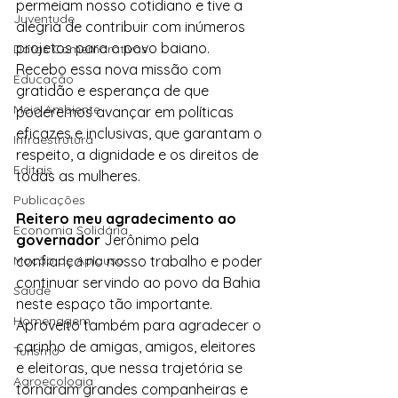
permeiam nosso cotidiano e tive a 
Juventude
alegria de contribuir com inúmeros 
projetos para o povo baiano.  
Datas Comemorativas
Recebo essa nova missão com 
Educação
gratidão e esperança de que 
Meio Ambiente
poderemos avançar em políticas 
eficazes e inclusivas, que garantam o 
Infraestrutura
respeito, a dignidade e os direitos de 
Editais
todas as mulheres.
Publicações
Reitero meu agradecimento ao 
Economia Solidária
governador
 Jerônimo pela 
Moção de Aplauso
confiança no nosso trabalho e poder 
continuar servindo ao povo da Bahia 
Saúde
neste espaço tão importante. 
Homenagem
Aproveito também para agradecer o 
carinho de amigas, amigos, eleitores 
Turismo
e eleitoras, que nessa trajetória se 
Agroecologia
tornaram grandes companheiras e 