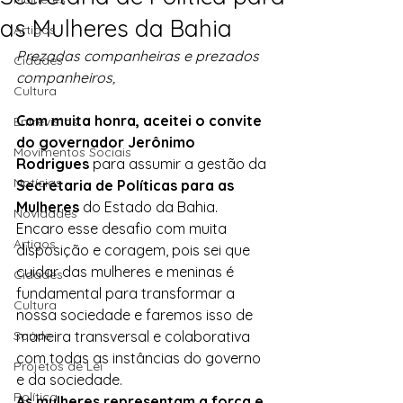
as Mulheres da Bahia
Artigos
Prezadas companheiras e prezados 
Cidades
companheiros,
Cultura
Com muita honra, aceitei o convite 
Entrevistas
do governador Jerônimo 
Movimentos Sociais
Rodrigues
 para assumir a gestão da 
Notícias
Secretaria de Políticas para as 
Mulheres 
do Estado da Bahia. 
Novidades
Encaro esse desafio com muita 
Artigos
disposição e coragem, pois sei que 
cuidar das mulheres e meninas é 
Cidades
fundamental para transformar a 
Cultura
nossa sociedade e faremos isso de 
Saúde
maneira transversal e colaborativa 
com todas as instâncias do governo 
Projetos de Lei
e da sociedade. 
Política
As mulheres representam a força e 