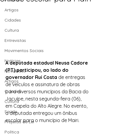
Artigos
Cidades
Cultura
Entrevistas
Movimentos Sociais
Notícias
A deputada estadual Neusa Cadore 
(PT) participou, ao lado do 
Novidades
governador Rui Costa
 de entregas 
Artigos
de veículos e assinatura de obras 
Cidades
para diversos municípios da Bacia do 
Jacuípe, nesta segunda-feira (06), 
Cultura
em Capela do Alto Alegre. No evento, 
Saúde
a deputada entregou um ônibus 
escolar para o município de Mairi.
Projetos de Lei
Política