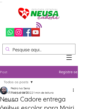
...
Registre-se
Post
Todos os posts
Pedro Ivo Sena
Todos os posts
7 de jun. de 2022
1 min de leitura
Neusa Cadore entrega
Cultura
ônibus escolar para Mairi
Mulheres