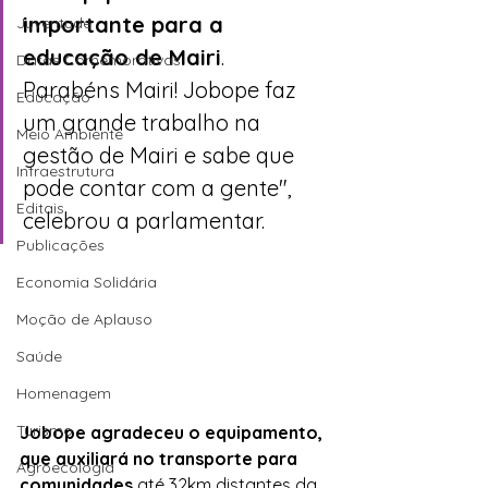
importante para a 
Juventude
educação de Mairi
. 
Datas Comemorativas
Parabéns Mairi! Jobope faz 
Educação
um grande trabalho na 
Meio Ambiente
gestão de Mairi e sabe que 
Infraestrutura
pode contar com a gente", 
Editais
celebrou a parlamentar.
Publicações
Economia Solidária
Moção de Aplauso
Saúde
Homenagem
Turismo
Jobope agradeceu o equipamento, 
que auxiliará no transporte para 
Agroecologia
comunidades
 até 32km distantes da 