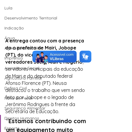
Lula
Desenvolvimento Territorial
Indicação
Água
A entrega contou com a presença 
do o prefeito de Mairi, Jobope 
Agricultura Familiar
(PT), do vice Gustavo, os 
Imprensa
vereadores Suely, Alan e Rogério
, 
Assistência Social
servidores municipais da educação 
de Mairi e do deputado federal 
Agricultura Familiar
Afonso Florence (PT). Neusa 
Defesa Civil
destacou o trabalho que vem sendo 
feito por Jobope e o legado de 
Nota de Pesar
Jerônimo Rodrigues à frente da 
Segurança Alimentar
Secretaria de Educação.
Direitos Humanos
"
Estamos contribuindo com 
Esporte
um equipamento muito 