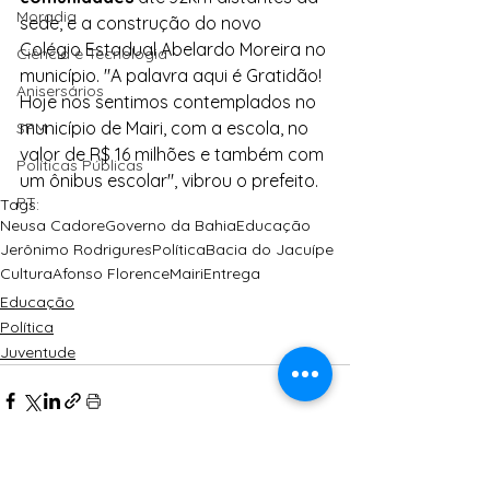
Moradia
sede, e a construção do novo 
Colégio Estadual Abelardo Moreira no 
Ciência e Tecnologia
município. "A palavra aqui é Gratidão! 
Anisersários
Hoje nos sentimos contemplados no 
município de Mairi, com a escola, no 
SPM
valor de R$ 16 milhões e também com 
Políticas Públicas
um ônibus escolar", vibrou o prefeito.
PT
Tags:
Neusa Cadore
Governo da Bahia
Educação
Jerônimo Rodrigures
Política
Bacia do Jacuípe
Cultura
Afonso Florence
Mairi
Entrega
Educação
Política
Juventude