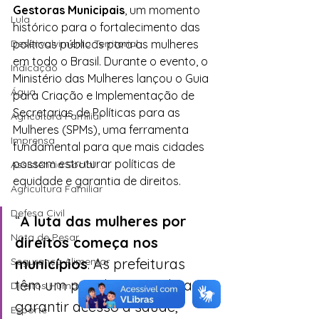
Gestoras Municipais
, um momento 
Lula
histórico para o fortalecimento das 
políticas públicas para as mulheres 
Desenvolvimento Territorial
em todo o Brasil. Durante o evento, o 
Indicação
Ministério das Mulheres lançou o Guia 
Água
para Criação e Implementação de 
Secretarias de Políticas para as 
Agricultura Familiar
Mulheres (SPMs), uma ferramenta 
Imprensa
fundamental para que mais cidades 
possam estruturar políticas de 
Assistência Social
equidade e garantia de direitos.
Agricultura Familiar
Defesa Civil
“
A luta das mulheres por 
Nota de Pesar
direitos começa nos 
municípios
. As prefeituras 
Segurança Alimentar
têm um papel essencial para 
Direitos Humanos
garantir acesso à saúde, 
Esporte