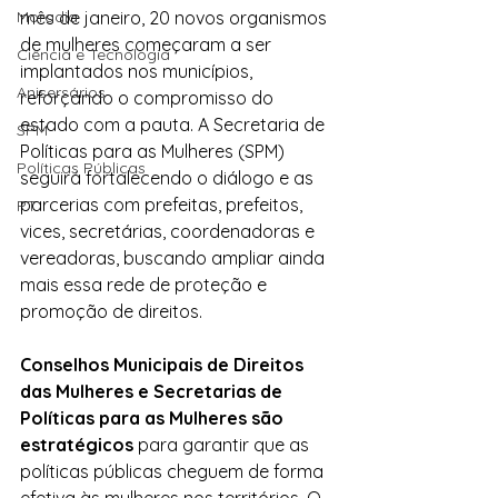
mês de janeiro, 20 novos organismos 
Moradia
de mulheres começaram a ser 
Ciência e Tecnologia
implantados nos municípios, 
Anisersários
reforçando o compromisso do 
estado com a pauta. A Secretaria de 
SPM
Políticas para as Mulheres (SPM) 
Políticas Públicas
seguirá fortalecendo o diálogo e as 
parcerias com prefeitas, prefeitos, 
PT
vices, secretárias, coordenadoras e 
vereadoras, buscando ampliar ainda 
mais essa rede de proteção e 
promoção de direitos.
Conselhos Municipais de Direitos 
das Mulheres e Secretarias de 
Políticas para as Mulheres são 
estratégicos
 para garantir que as 
políticas públicas cheguem de forma 
efetiva às mulheres nos territórios. O 