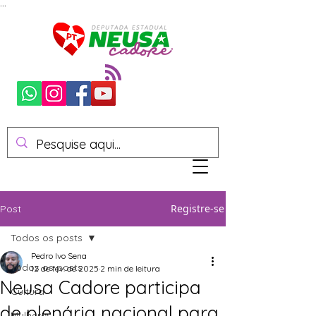
...
Registre-se
Post
Todos os posts
Pedro Ivo Sena
Todos os posts
12 de fev. de 2025
2 min de leitura
Neusa Cadore participa
Cultura
de plenária nacional para
Mulheres