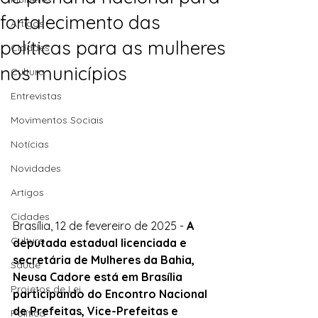
fortalecimento das
Artigos
políticas para as mulheres
Cidades
nos municípios
Cultura
Entrevistas
Movimentos Sociais
Notícias
Novidades
Artigos
Cidades
Brasília, 12 de fevereiro de 2025 - 
A 
Cultura
deputada estadual licenciada e 
secretária de Mulheres da Bahia, 
Saúde
Neusa Cadore está em Brasília 
Projetos de Lei
participando do Encontro Nacional 
de Prefeitas, Vice-Prefeitas e 
Política