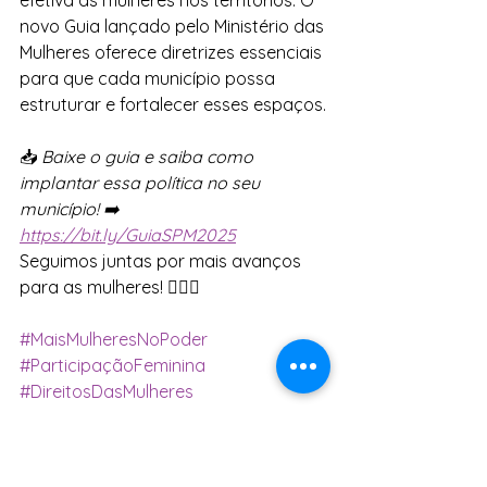
novo Guia lançado pelo Ministério das 
Mulheres oferece diretrizes essenciais 
para que cada município possa 
estruturar e fortalecer esses espaços.
📥 
Baixe o guia e saiba como 
implantar essa política no seu 
município! ➡️ 
https://bit.ly/GuiaSPM2025
Seguimos juntas por mais avanços 
para as mulheres! ✊🏽💜
#MaisMulheresNoPoder
#ParticipaçãoFeminina
#DireitosDasMulheres
Tags:
Neusa Cadore
Mulheres
SPM
Ministério das Mulheres
Braslília
Prefeita