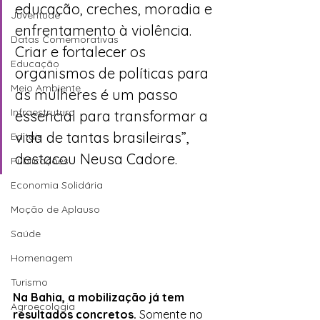
educação, creches, moradia e 
Juventude
enfrentamento à violência. 
Datas Comemorativas
Criar e fortalecer os 
Educação
organismos de políticas para 
Meio Ambiente
as mulheres é um passo 
Infraestrutura
essencial para transformar a 
vida de tantas brasileiras”, 
Editais
destacou Neusa Cadore.
Publicações
Economia Solidária
Moção de Aplauso
Saúde
Homenagem
Turismo
Na Bahia, a mobilização já tem 
Agroecologia
resultados concretos.
 Somente no 