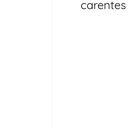
carentes
Desenvolvimento Territoria
Imprensa
Assistência S
Nota de Pesar
Seguran
Juventude
Datas Com