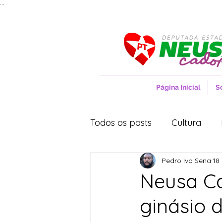
...
Página Inicial
S
Todos os posts
Cultura
Pedro Ivo Sena
18
Entrevistas
Movimentos
Neusa Ca
ginásio 
Cidades
Cultura
S