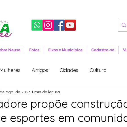
obre Neusa
Fotos
Eixos e Municípios
Cadastre-se
V
Mulheres
Artigos
Cidades
Cultura
 de ago. de 2023
1 min de leitura
 Sociais
Notícias
Novidades
Artigos
dore propõe construçã
de esportes em comunid
aúde
Projetos de Lei
Política
Lula