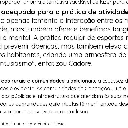
roporcionar uma alternativa saudável de lazer para 
adequado para a prática de atividad
ão apenas fomenta a interação entre os
e, mas também oferece benefícios tangí
a e mental. A prática regular de esportes 
ra prevenir doenças, mas também eleva 
dos habitantes, criando uma atmosfera de
entusiasmo", enfatizou Cadore.
eas rurais e comunidades tradicionais,
 a escassez d
cos é evidente. As comunidades de Conceição, Juá e I
ticas públicas e infraestrutura que atendam às suas n
udo, as comunidades quilombolas têm enfrentado desa
usca por desenvolvimento e inclusão.
Infraestrutura
Esporte
Barra
Ginásio