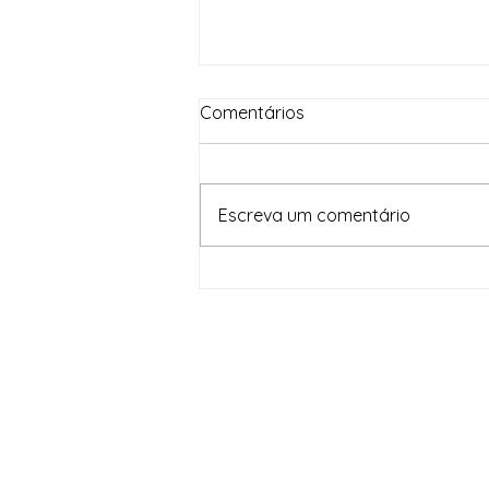
Comentários
Escreva um comentário
Apoio que gera resultados:
Filarmônica de Ipirá
reconhece contribuição de
Neusa Cadore