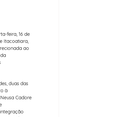
ta-feira, 16 de 
 Itacoatiara, 
irecionada ao 
 da 
 
des, duas das 
to à 
a Neusa Cadore 
e 
integração 