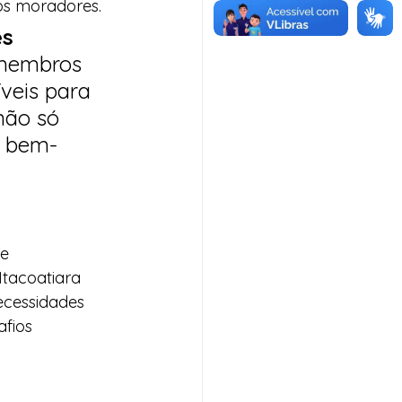
os moradores.
es
 membros 
veis para 
não só 
o bem-
 
e 
tacoatiara 
ecessidades 
fios 