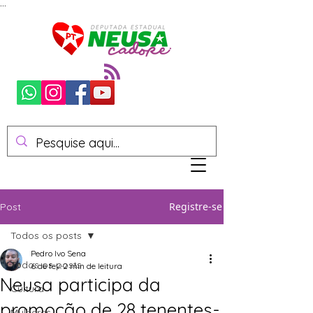
...
Registre-se
Post
Todos os posts
Pedro Ivo Sena
Todos os posts
6 de fev.
2 min de leitura
Neusa participa da
Cultura
promoção de 28 tenentes-
Mulheres