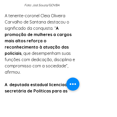
Foto: Joá Souza/GOVBA
A tenente-coronel Cleia Oliveira 
Carvalho de Santana destacou o 
significado da conquista. “
A 
promoção de mulheres a cargos 
mais altos reforça o 
reconhecimento à atuação das 
policiais
, que desempenham suas 
funções com dedicação, disciplina e 
compromisso com a sociedade”, 
afirmou.
A  deputada estadual licenciada e 
secretária de Políticas para as 
Mulheres, Neusa Cadore
, ressaltou a 
importância do avanço na 
representatividade. 