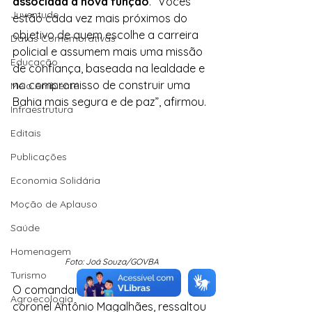
associada à nova função
. “Vocês 
Juventude
estão cada vez mais próximos do 
objetivo de quem escolhe a carreira 
Datas Comemorativas
policial e assumem mais uma missão 
Educação
de confiança, baseada na lealdade e 
no compromisso de construir uma 
Meio Ambiente
Bahia mais segura e de paz”, afirmou.
Infraestrutura
Editais
Publicações
Economia Solidária
Moção de Aplauso
Saúde
Homenagem
Foto: Joá Souza/GOVBA
Turismo
O comandante-geral da PMBA, 
Agroecologia
coronel Antônio Magalhães, ressaltou 