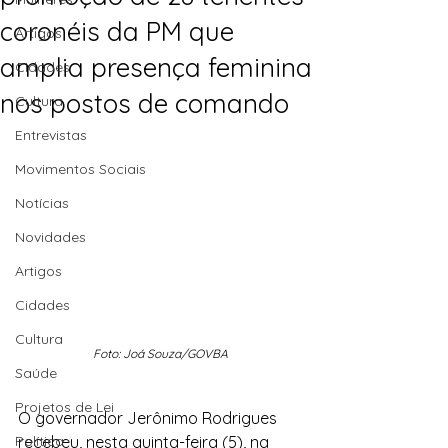
coronéis da PM que
Artigos
amplia presença feminina
Cidades
nos postos de comando
Cultura
Entrevistas
Movimentos Sociais
Notícias
Novidades
Artigos
Cidades
Cultura
Foto: Joá Souza/GOVBA
Saúde
Projetos de Lei
O governador Jerônimo Rodrigues 
Política
recebeu, nesta quinta-feira (5), na 