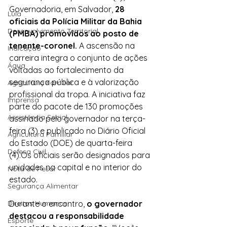
Governadoria, em Salvador, 
28 
Lula
oficiais da Polícia Militar da Bahia 
Desenvolvimento Territorial
(PMBA) promovidos ao posto de 
tenente-coronel. 
A ascensão na 
Indicação
carreira integra o conjunto de ações 
Água
voltadas ao fortalecimento da 
segurança pública e à valorização 
Agricultura Familiar
profissional da tropa. A iniciativa faz 
Imprensa
parte do pacote de 130 promoções 
Assistência Social
assinado pelo governador na terça-
feira (3) e publicado no Diário Oficial 
Agricultura Familiar
do Estado (DOE) de quarta-feira 
Defesa Civil
(4).Os oficiais serão designados para 
unidades na capital e no interior do 
Nota de Pesar
estado.
Segurança Alimentar
Direitos Humanos
Durante o encontro, 
o governador 
destacou a responsabilidade 
Esporte