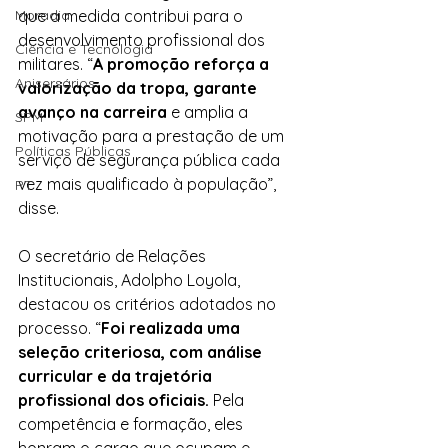
Moradia
que a medida contribui para o 
desenvolvimento profissional dos 
Ciência e Tecnologia
militares. “
A promoção reforça a 
Anisersários
valorização da tropa, garante 
avanço na carreira
 e amplia a 
SPM
motivação para a prestação de um 
Políticas Públicas
serviço de segurança pública cada 
vez mais qualificado à população”, 
PT
disse.
O secretário de Relações 
Institucionais, Adolpho Loyola, 
destacou os critérios adotados no 
processo. “
Foi realizada uma 
seleção criteriosa, com análise 
curricular e da trajetória 
profissional dos oficiais.
 Pela 
competência e formação, eles 