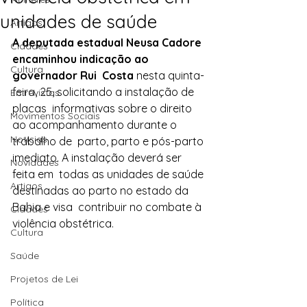
unidades de saúde
Artigos
A deputada estadual Neusa Cadore 
Cidades
encaminhou indicação ao 
Cultura
governador Rui  Costa 
nesta quinta-
feira, 25, solicitando a instalação de 
Entrevistas
placas  informativas sobre o direito 
Movimentos Sociais
ao acompanhamento durante o 
Notícias
trabalho de  parto, parto e pós-parto 
imediato. A instalação deverá ser 
Novidades
feita em  todas as unidades de saúde 
Artigos
destinadas ao parto no estado da 
Bahia e visa  contribuir no combate à 
Cidades
violência obstétrica.
Cultura
Saúde
Projetos de Lei
Política