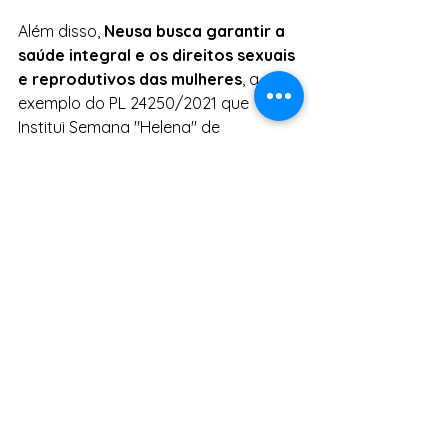
Além disso, 
Neusa busca garantir a  
saúde integral e os direitos sexuais 
e reprodutivos das mulheres
, a  
exemplo do PL 24250/2021 que 
Institui Semana "Helena" de 
Sensibilização à  Perda Gestacional, 
Neonatal e Infantil; a ampliação das 
maternidades e o  direito ao parto 
seguro.
Tags:
Mulheres
Indicaçao
Saúde
Parto
Acompanhante
Mulheres
Saúde
Indicação