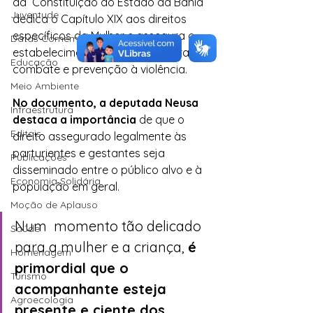
da  Constituição do Estado da Bahia 
Juventude
dedica o Capítulo XIX aos direitos  
específicos da Mulher e assegura o 
Datas Comemorativas
estabelecimento de políticas para o  
Educação
combate e prevenção à violência.
Meio Ambiente
No documento, a deputada Neusa  
Infraestrutura
destaca a importância
 de que o 
Editais
direito assegurado legalmente às  
parturientes e gestantes seja 
Publicações
disseminado entre o público alvo e à  
Economia Solidária
população em geral. 
Moção de Aplauso
Num  momento tão delicado 
Saúde
para a mulher e a criança, 
é 
Homenagem
primordial que o 
Turismo
acompanhante esteja 
Agroecologia
presente e ciente dos 