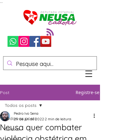
...
Registre-se
Post
Todos os posts
Pedro Ivo Sena
Todos os posts
29 de jul. de 2022
2 min de leitura
Neusa quer combater
Cultura
violência obstétrica em
Mulheres