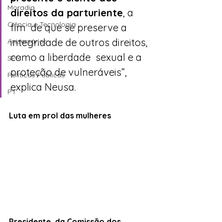
Moradia
direitos da parturiente
, a 
Ciência e Tecnologia
fim  de que se preserve a 
integridade de outros direitos, 
Anisersários
como a liberdade  sexual e a 
SPM
proteção de vulneráveis”, 
Políticas Públicas
explica Neusa.
PT
Luta em prol das mulheres
Presidente  da Comissão dos 