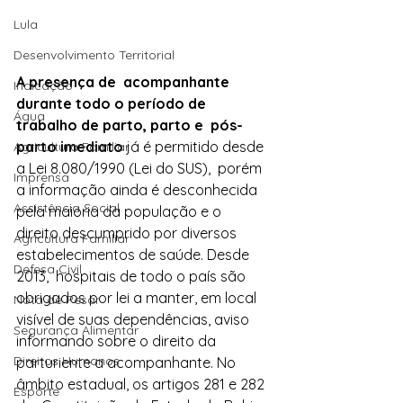
Lula
Desenvolvimento Territorial
A presença de  acompanhante 
Indicação
durante todo o período de 
Água
trabalho de parto, parto e  pós-
parto imediato
 já é permitido desde 
Agricultura Familiar
a Lei 8.080/1990 (Lei do SUS),  porém 
Imprensa
a informação ainda é desconhecida 
Assistência Social
pela maioria da população e o  
direito descumprido por diversos 
Agricultura Familiar
estabelecimentos de saúde. Desde 
Defesa Civil
2013,  hospitais de todo o país são 
obrigados por lei a manter, em local  
Nota de Pesar
visível de suas dependências, aviso 
Segurança Alimentar
informando sobre o direito da  
Direitos Humanos
parturiente a acompanhante. No 
âmbito estadual, os artigos 281 e 282 
Esporte