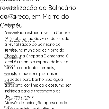
revitalização do Balneário
Artigos
do Tareco, em Morro do
Cidades
Chapéu
Cultura
A deputada estadual Neusa Cadore 
Entrevistas
(PT) solicitou ao Governo do Estado 
Movimentos Sociais
a revitalização do Balneário do 
Notícias
Tareco, no município de Morro do 
Chapéu, na Chapada Diamantina. O 
Novidades
local é um amplo espaço de lazer e 
Artigos
turismo com fontes termais, 
transformadas em piscinas e 
Cidades
utilizadas para banho. Sua água 
Cultura
apresenta cor límpida e costuma ser 
Saúde
indicada para o tratamento de 
doenças de pele.
Projetos de Lei
Através de indicação apresentada 
Política
na Assembleia Legislativa, e 