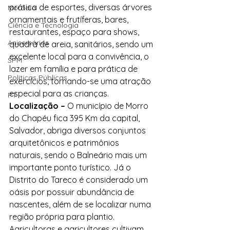
prática de esportes, diversas árvores 
Moradia
ornamentais e frutíferas, bares, 
Ciência e Tecnologia
restaurantes, espaço para shows, 
Anisersários
quadra de areia, sanitários, sendo um 
excelente local para a convivência, o 
SPM
lazer em família e para prática de 
Políticas Públicas
exercícios, tornando-se uma atração 
especial para as crianças.
PT
Localização –
 O município de Morro 
do Chapéu fica 395 Km da capital, 
Salvador, abriga diversos conjuntos 
arquitetônicos e patrimônios 
naturais, sendo o Balneário mais um 
importante ponto turístico. Já o 
Distrito do Tareco é considerado um 
oásis por possuir abundância de 
nascentes, além de se localizar numa 
região própria para plantio. 
Agricultoras e agricultores cultivam 