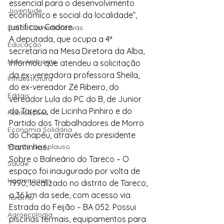
essencial para o desenvolvimento 
Juventude
econômico e social da localidade”, 
justificou Cadore.
Datas Comemorativas
A deputada, que ocupa a 4ª 
Educação
secretaria na Mesa Diretora da Alba, 
Meio Ambiente
informou que atendeu a solicitação 
da ex-vereadora professora Sheila, 
Infraestrutura
do ex-vereador Zé Ribeiro, do 
Editais
vereador Lula do PC do B, de Junior 
do Tareco, de Licinha Pinhiro e do 
Publicações
Partido dos Trabalhadores de Morro 
Economia Solidária
do Chapéu, através do presidente 
Moção de Aplauso
Dantinhas.
Sobre o Balneário do Tareco – O 
Saúde
espaço foi inaugurado por volta de 
Homenagem
1990, localizado no distrito de Tareco, 
a 36 km da sede, com acesso via 
Turismo
Estrada do Feijão – BA 052. Possui 
Agroecologia
piscinas termais, equipamentos para 