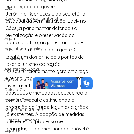
endereçada ao governador 
Lula
Jerônimo Rodrigues e ao secretário 
Desenvolvimento Territorial
estadual da Administração, Edelvino 
Góes, a parlamentar defendeu a 
Indicação
revitalização e preservação do 
Água
ponto turístico, argumentando que 
Agricultura Familiar
deve ser uma medida urgente. O 
local é um dos principais pontos de 
Imprensa
lazer e turismo da região.
Assistência Social
“O seu funcionamento gera emprego 
e renda, impulsiona o turismo, atrai 
Agricultura Familiar
investimentos como a instalação de 
Defesa Civil
pousadas e mercados, aquecendo o 
Nota de Pesar
comércio local e estimulando a 
produção de frutas, legumes e grãos 
Segurança Alimentar
já existentes. A adoção de medidas 
Direitos Humanos
que evitem o processo de 
degradação do mencionado imóvel é 
Esporte