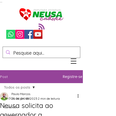
...
Registre-se
Post
Todos os posts
Paulo Marcos
Todos os posts
26 de jan. de 2023
2 min de leitura
Neusa solicita ao
Cultura
governador a
Mulheres