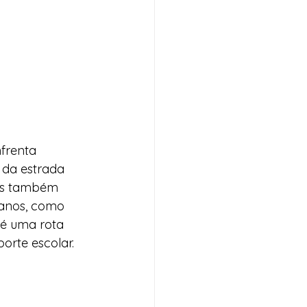
nfrenta 
 da estrada 
mas também 
banos, como 
 é uma rota 
orte escolar.