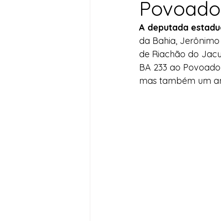
Povoado
Desenvolvimento Territoria
A deputada estadu
da Bahia, Jerônimo 
de Riachão do Jacu
Imprensa
Assistência S
BA 233 ao Povoado 
mas também um ans
Nota de Pesar
Seguran
Juventude
Datas Com