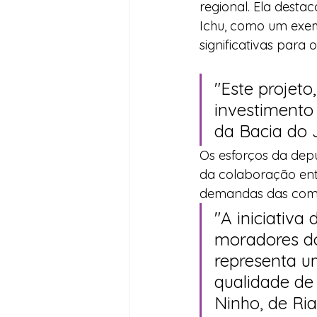
regional. Ela desta
Ichu, como um exe
significativas para
"Este projet
investimento
da Bacia do J
Os esforços da depu
da colaboração entr
demandas das comun
"A iniciativa
moradores d
representa u
qualidade de
Ninho, de Ri