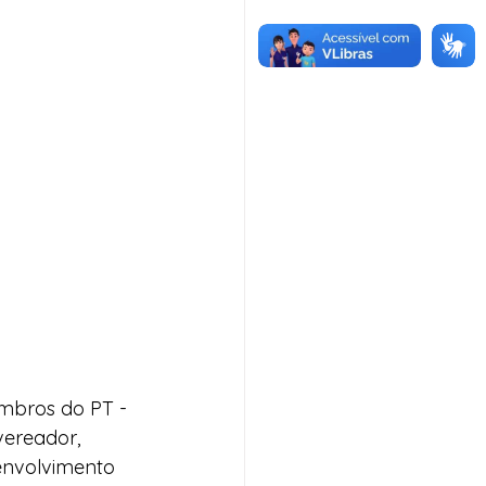
bros do PT - 
vereador, 
envolvimento 