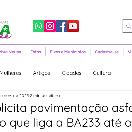
obre Neusa
Fotos
Eixos e Municípios
Cadastre-se
V
Mulheres
Artigos
Cidades
Cultura
e nov. de 2023
2 min de leitura
 Sociais
Notícias
Novidades
Artigos
licita pavimentação asfá
o que liga a BA233 até o
aúde
Projetos de Lei
Política
Lula