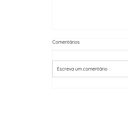
Comentários
Escreva um comentário
Neusa visita obras da BA
233 entre Riachão e Ichu