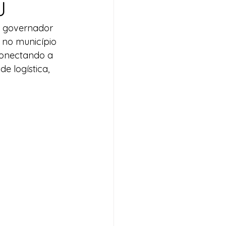
J
o governador 
 no município 
conectando a 
 logística, 