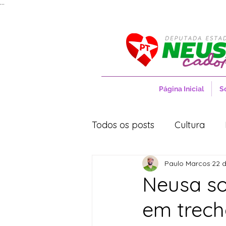
...
Página Inicial
S
Todos os posts
Cultura
Paulo Marcos
22 d
Entrevistas
Movimentos
Neusa so
em trech
Cidades
Cultura
S