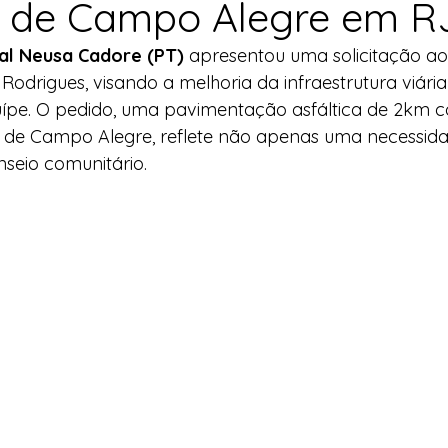
 de Campo Alegre em R
l
Indicação
Água
Agricultura Familiar
al Neusa Cadore (PT) 
apresentou uma solicitação a
Rodrigues, visando a melhoria da infraestrutura viária
ípe. O pedido, uma pavimentação asfáltica de 2km 
ocial
Agricultura Familiar
Defesa Civil
de Campo Alegre, reflete não apenas uma necessidade
eio comunitário.
ça Alimentar
Direitos Humanos
Esporte
emorativas