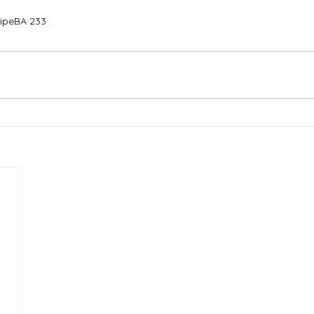
ipe
BA 233