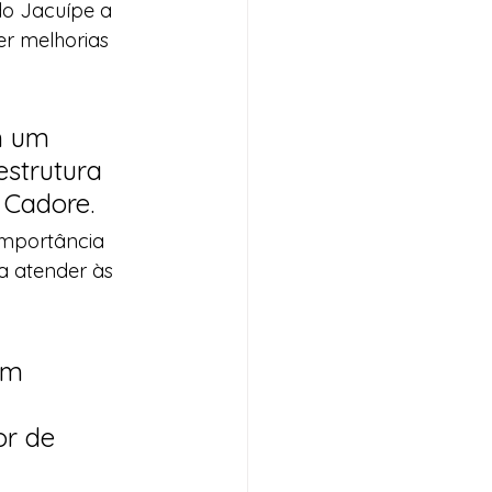
do Jacuípe a 
 melhorias 
m um 
strutura 
 Cadore. 
importância 
a atender às 
 
ém 
 
or de 