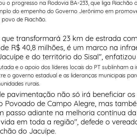
cou o progresso na Rodovia BA-233, que liga Riachão 
mplo do empenho do Governo Jerônimo em promover
 o povo de Riachão.
o, que transformará 23 km de estrada co
 de R$ 40,8 milhões, é um marco na infrae
acuípe e do território do Sisal", enfatizou
tada e o apoio dos líderes locais do PT sublinham a 
e o governo estadual e as lideranças municipais par
idades rurais. 
 de pavimentação não só irá beneficiar os
o Povoado de Campo Alegre, mas tamb
m passo adiante na melhoria contínua da
 vida em toda a região", defede o veread
achão do Jacuípe.