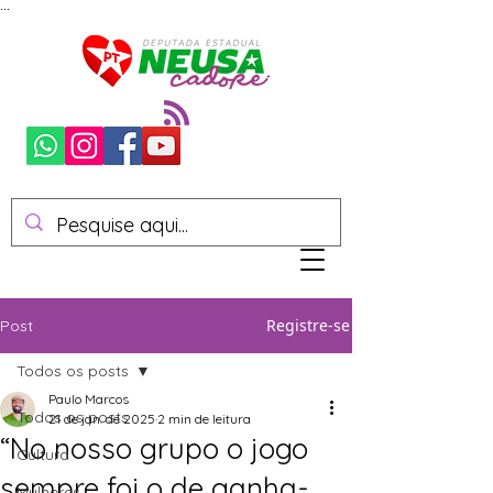
...
Registre-se
Post
Todos os posts
Paulo Marcos
Todos os posts
21 de jan. de 2025
2 min de leitura
“No nosso grupo o jogo
Cultura
sempre foi o de ganha-
Mulheres