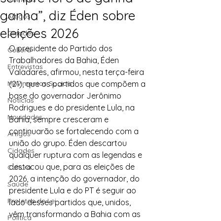
ganha”, diz Éden sobre
Artigos
eleições 2026
Cidades
O presidente do Partido dos 
Cultura
Trabalhadores da Bahia, Éden 
Entrevistas
Valadares, afirmou, nesta terça-feira 
Movimentos Sociais
(21), que os partidos que compõem a 
base do governador Jerônimo 
Notícias
Rodrigues e do presidente Lula, na 
Novidades
Bahia, sempre cresceram e 
continuarão se fortalecendo com a 
Artigos
união do grupo. Éden descartou 
Cidades
qualquer ruptura com as legendas e 
destacou que, para as eleições de 
Cultura
2026, a intenção do governador, do 
Saúde
presidente Lula e do PT é seguir ao 
Projetos de Lei
lado desses partidos que, unidos, 
vêm transformando a Bahia com as 
Política