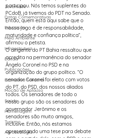
participou. Nós temos suplentes do 
Juventude
PCdoB, já tivemos do PDT no Senado. 
Datas Comemorativas
Então, quem está aqui sabe que o 
Educação
nosso jogo é de responsabilidade, 
maturidade e confiança política”, 
Meio Ambiente
afirmou o petista.
Infraestrutura
O dirigente do PT Bahia ressaltou que 
acredita na permanência do senador 
Editais
Ângelo Coronel no PSD e na 
Publicações
organização do grupo político. “O 
senador Coronel foi eleito com votos 
Economia Solidária
do PT, do PSD, dos nossos aliados 
Moção de Aplauso
todos. Os senadores de todo o 
Saúde
nosso grupo são os senadores do 
governador Jerônimo e os 
Homenagem
senadores são muito amigos, 
Turismo
inclusive. Então, nós estamos 
apresentando uma tese para debate 
Agroecologia