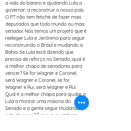
a vida do baiano e ajudando Lula a 
governar, a reconstruir o nosso país. 
O PT não tem fetiche de fazer mais 
deputados que todo mundo ou mais 
senador. Nós temos um projeto que é 
reeleger Lula e Jerônimo para seguir 
reconstruindo o Brasil e mudando a 
Bahia. Se Lula está dizendo que 
precisa de reforço no Senado, qual é 
a melhor chapa de senadores para 
vencer? Se for Wagner e Coronel, 
será Wagner e Coronel, se for 
Wagner e Rui, será Wagner e Rui. 
Qual é a melhor chapa para ajudar o 
Lula a montar uma maioria do 
Senado e a gente seguir mudando a 
vida do povo? É isso que está em 
debate. Não é fetiche do PT, nem 
pertence a mim ou a um outro 