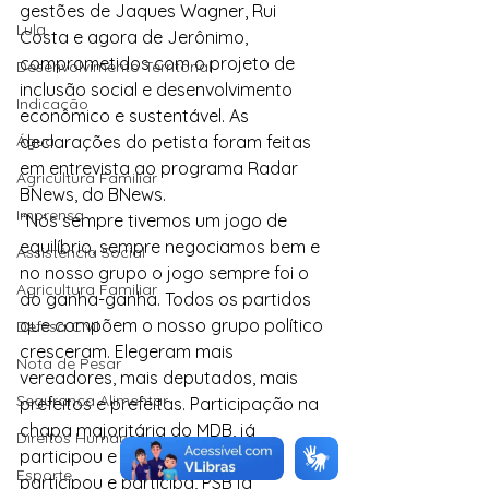
gestões de Jaques Wagner, Rui 
Lula
Costa e agora de Jerônimo, 
comprometidos com o projeto de 
Desenvolvimento Territorial
inclusão social e desenvolvimento 
Indicação
econômico e sustentável. As 
Água
declarações do petista foram feitas 
em entrevista ao programa Radar 
Agricultura Familiar
BNews, do BNews.
Imprensa
“Nós sempre tivemos um jogo de 
equilíbrio, sempre negociamos bem e 
Assistência Social
no nosso grupo o jogo sempre foi o 
Agricultura Familiar
do ganha-ganha. Todos os partidos 
que compõem o nosso grupo político 
Defesa Civil
cresceram. Elegeram mais 
Nota de Pesar
vereadores, mais deputados, mais 
Segurança Alimentar
prefeitos e prefeitas. Participação na 
chapa majoritária do MDB, já 
Direitos Humanos
participou e participa, PSD já 
Esporte
participou e participa, PSB já 