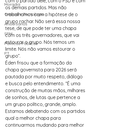
com o partido dele, com o PSD e com 
Moradia
os demais partidos. Mas não 
Ciência e Tecnologia
trabalhamos com a hipótese de o 
grupo rachar. Não será essa nossa 
Anisersários
tese, de que pode ter uma chapa 
SPM
com os três governadores, que vai 
estourar o grupo. Nós temos um 
Políticas Públicas
limite. Nós não vamos estourar o 
PT
grupo”.
Éden frisou que a formação da 
chapa governista para 2026 será 
pautada por muito respeito, diálogo 
e busca pelo entendimento. “É uma 
construção de muitas mãos, milhares 
de sonhos, de lutas que pertence a 
um grupo político, grande, amplo. 
Estamos debatendo com os partidos 
qual a melhor chapa para 
continuarmos mudando para melhor 