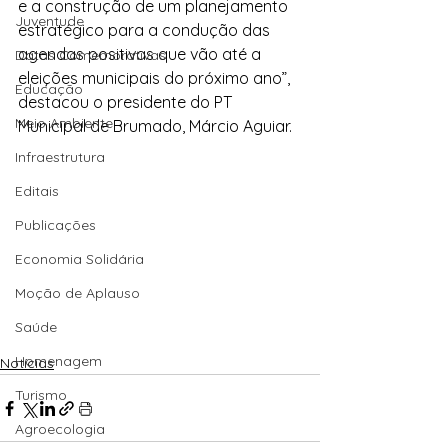
e a construção de um planejamento 
Juventude
estratégico para a condução das 
agendas positivas que vão até a 
Datas Comemorativas
eleições municipais do próximo ano”, 
Educação
destacou o presidente do PT 
Meio Ambiente
Municipal de Brumado, Márcio Aguiar.
Infraestrutura
Editais
Publicações
Economia Solidária
Moção de Aplauso
Saúde
Homenagem
Notícias
Turismo
Agroecologia