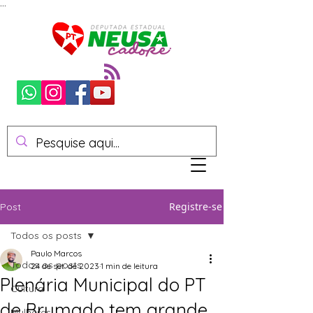
...
Registre-se
Post
Todos os posts
Paulo Marcos
Todos os posts
24 de set. de 2023
1 min de leitura
Plenária Municipal do PT
Cultura
de Brumado tem grande
Mulheres