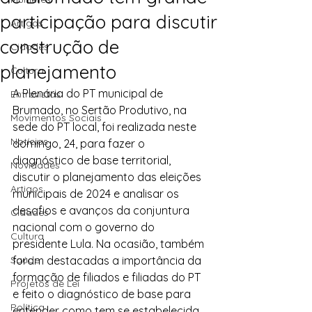
participação para discutir
Artigos
construção de
Cidades
planejamento
Cultura
A Plenária do PT municipal de 
Entrevistas
Brumado, no Sertão Produtivo, na 
Movimentos Sociais
sede do PT local, foi realizada neste 
Notícias
domingo, 24, para fazer o 
diagnóstico de base territorial, 
Novidades
discutir o planejamento das eleições 
Artigos
municipais de 2024 e analisar os 
desafios e avanços da conjuntura 
Cidades
nacional com o governo do 
Cultura
presidente Lula. Na ocasião, também 
Saúde
foram destacadas a importância da 
formação de filiados e filiadas do PT 
Projetos de Lei
e feito o diagnóstico de base para 
Política
entender como tem se estabelecida 