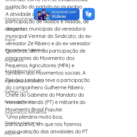
a relação do partido no município.
Lula
A atividade contou com grande 
Desenvolvimento Territorial
participação de filiados e filiadas, de 
dirigentes municipais da vereadora 
Indicação
municipal Verimar do Sindicato, do ex-
Água
vereador Zé Ribeiro e do ex-vereador 
Agricultura Familiar
Quatorze, além da participação de 
integrantes do Movimento dos 
Imprensa
Pequenos Agricultores (MPA) e 
Assistência Social
também dos movimentos sociais. A 
Plenária também teve a participação 
Agricultura Familiar
do companheiro Guilherme Ribeiro, 
Defesa Civil
Chefe do Gabinete do Mandato do 
Nota de Pesar
Vereador Xandó (PT) e militante do 
Movimento Brasil Popular.
Segurança Alimentar
“Uma plenária muito boa, 
Direitos Humanos
participativa, em que nós fizemos 
uma avaliação das atividades do PT 
Esporte