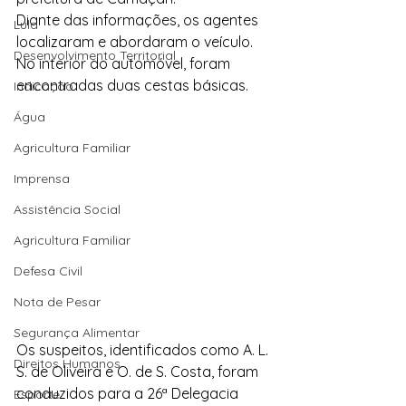
Diante das informações, os agentes 
Lula
localizaram e abordaram o veículo. 
Desenvolvimento Territorial
No interior do automóvel, foram 
encontradas duas cestas básicas.
Indicação
Água
Agricultura Familiar
Imprensa
Assistência Social
Agricultura Familiar
Defesa Civil
Nota de Pesar
Segurança Alimentar
Os suspeitos, identificados como A. L. 
Direitos Humanos
S. de Oliveira e O. de S. Costa, foram 
conduzidos para a 26ª Delegacia 
Esporte