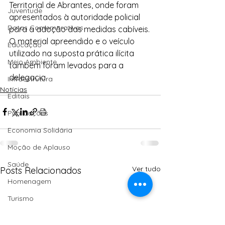
Territorial de Abrantes, onde foram 
Juventude
apresentados à autoridade policial 
Datas Comemorativas
para a adoção das medidas cabíveis.
O material apreendido e o veículo 
Educação
utilizado na suposta prática ilícita 
Meio Ambiente
também foram levados para a 
delegacia.
Infraestrutura
Notícias
Editais
Publicações
Economia Solidária
Moção de Aplauso
Saúde
Ver tudo
Posts Relacionados
Homenagem
Turismo
Agroecologia