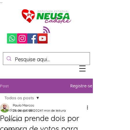
...
Registre-se
Post
Todos os posts
Paulo Marcos
Todos os posts
26 de out. de 2024
1 min de leitura
Polícia prende dois por
Cultura
compra de votos para
Mulheres