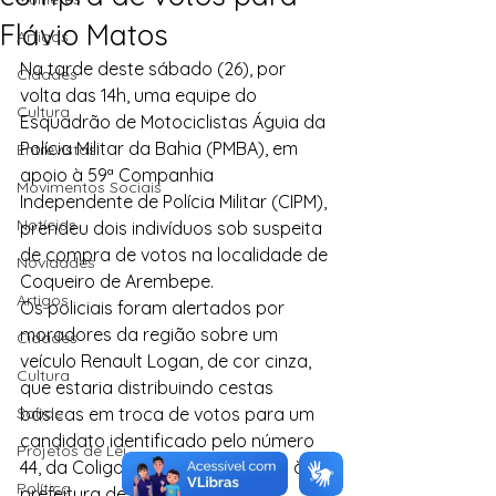
Flávio Matos
Artigos
Na tarde deste sábado (26), por 
Cidades
volta das 14h, uma equipe do 
Cultura
Esquadrão de Motociclistas Águia da 
Polícia Militar da Bahia (PMBA), em 
Entrevistas
apoio à 59ª Companhia 
Movimentos Sociais
Independente de Polícia Militar (CIPM), 
Notícias
prendeu dois indivíduos sob suspeita 
de compra de votos na localidade de 
Novidades
Coqueiro de Arembepe.
Artigos
Os policiais foram alertados por 
moradores da região sobre um 
Cidades
veículo Renault Logan, de cor cinza, 
Cultura
que estaria distribuindo cestas 
Saúde
básicas em troca de votos para um 
candidato identificado pelo número 
Projetos de Lei
44, da Coligação de Flávio Matos à 
Política
prefeitura de Camaçari.