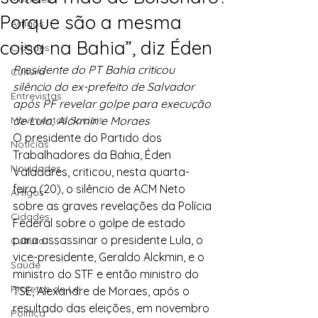
Porque são a mesma
Artigos
coisa na Bahia”, diz Éden
Cidades
Presidente do PT Bahia criticou 
Cultura
silêncio do ex-prefeito de Salvador 
Entrevistas
após PF revelar golpe para execução 
Movimentos Sociais
de Lula, Alckmin e Moraes
O presidente do Partido dos 
Notícias
Trabalhadores da Bahia, Éden 
Novidades
Valadares, criticou, nesta quarta-
feira (20), o silêncio de ACM Neto 
Artigos
sobre as graves revelações da Polícia 
Cidades
Federal sobre o golpe de estado 
para assassinar o presidente Lula, o 
Cultura
vice-presidente, Geraldo Alckmin, e o 
Saúde
ministro do STF e então ministro do 
Projetos de Lei
TSE, Alexandre de Moraes, após o 
resultado das eleições, em novembro 
Política