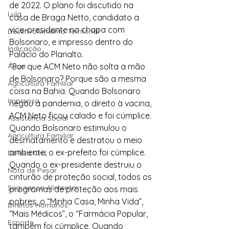
de 2022. O plano foi discutido na 
Lula
casa de Braga Netto, candidato a 
vice-presidente na chapa com 
Desenvolvimento Territorial
Bolsonaro, e impresso dentro do 
Indicação
Palácio do Planalto.
Água
“Por que ACM Neto não solta a mão 
de Bolsonaro? Porque são a mesma 
Agricultura Familiar
coisa na Bahia. Quando Bolsonaro 
Imprensa
negou a pandemia, o direito à vacina, 
ACM Neto ficou calado e foi cúmplice. 
Assistência Social
Quando Bolsonaro estimulou o 
Agricultura Familiar
desmatamento e destratou o meio 
ambiente, o ex-prefeito foi cúmplice. 
Defesa Civil
Quando o ex-presidente destruiu o 
Nota de Pesar
cinturão de proteção social, todos os 
Segurança Alimentar
programas de proteção aos mais 
pobres, o “Minha Casa, Minha Vida”, 
Direitos Humanos
“Mais Médicos”, o “Farmácia Popular, 
Esporte
também foi cúmplice. Quando 