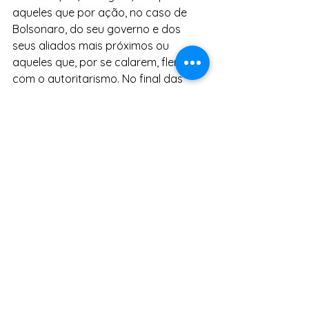
aqueles que por ação, no caso de 
Bolsonaro, do seu governo e dos 
seus aliados mais próximos ou 
aqueles que, por se calarem, flertam 
com o autoritarismo. No final das 
contas, essas coisas se juntam, se 
aproximam e se encontram. A 
tradição do autoritarismo do 
carlismo que sempre foi apoiador da 
ditadura se reencontra com o 
autoritarismo daqueles que tentaram 
o golpe, se não por palavras, mas sim 
por silêncio”, concluiu.
Notícias