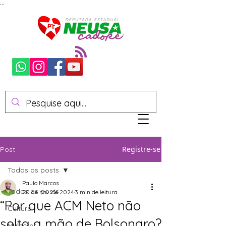
...
Registre-se
Post
Todos os posts
Paulo Marcos
Todos os posts
20 de nov. de 2024
3 min de leitura
“Por que ACM Neto não
Cultura
solta a mão de Bolsonaro?
Mulheres