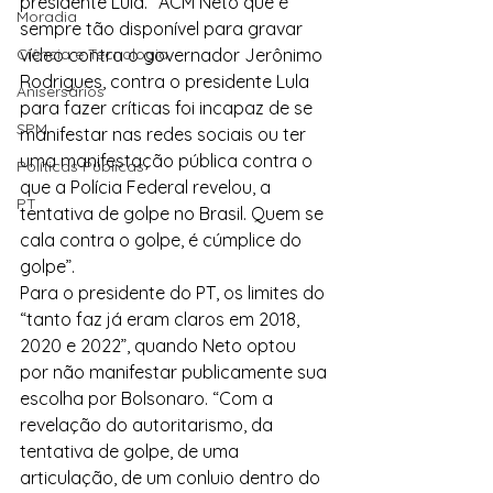
presidente Lula. “ACM Neto que é 
Moradia
sempre tão disponível para gravar 
Ciência e Tecnologia
vídeo contra o governador Jerônimo 
Rodrigues, contra o presidente Lula 
Anisersários
para fazer críticas foi incapaz de se 
SPM
manifestar nas redes sociais ou ter 
uma manifestação pública contra o 
Políticas Públicas
que a Polícia Federal revelou, a 
PT
tentativa de golpe no Brasil. Quem se 
cala contra o golpe, é cúmplice do 
golpe”.
Para o presidente do PT, os limites do 
“tanto faz já eram claros em 2018, 
2020 e 2022”, quando Neto optou 
por não manifestar publicamente sua 
escolha por Bolsonaro. “Com a 
revelação do autoritarismo, da 
tentativa de golpe, de uma 
articulação, de um conluio dentro do 