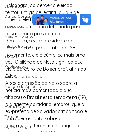
Bolsonaro, ao perder a eleição, 
Juventude
tentou um golpe, estimulou o 8 de 
Datas Comemorativas
janeiro, ele foi cúmplice e, agora, 
Educação
revelado um plano detalhado para 
assassinar o presidente da 
Meio Ambiente
República, o vice-presidente da 
Infraestrutura
República e o presidente do TSE, 
novamente, ele é cúmplice mais uma 
Editais
vez. O silêncio de Neto significa que 
Publicações
ele é parceiro de Bolsonaro”, afirmou 
Éden.
Economia Solidária
Após a omissão de Neto sobre a 
Moção de Aplauso
notícia mais comentada e que 
Saúde
chocou o Brasil nesta terça-feira (19), 
o dirigente partidário lembrou que o 
Homenagem
ex-prefeito de Salvador critica todo e 
Turismo
qualquer assunto sobre o 
governador Jerônimo Rodrigues e o 
Agroecologia