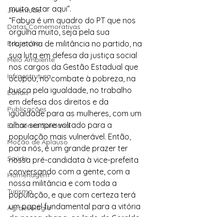
muito estar aqui”.
Juventude
“Fabya é um quadro do PT que nos 
Datas Comemorativas
orgulha muito, seja pela sua 
Educação
trajetória de militância no partido, na 
sua luta em defesa da justiça social 
Meio Ambiente
nos cargos da Gestão Estadual que 
Infraestrutura
ocupou, no combate à pobreza, na 
busca pela igualdade, no trabalho 
Editais
em defesa dos direitos e da 
Publicações
igualdade para as mulheres, com um 
olhar sempre voltado para a 
Economia Solidária
população mais vulnerável. Então, 
Moção de Aplauso
para nós, é um grande prazer ter 
Saúde
nossa pré-candidata à vice-prefeita 
conversando com a gente, com a 
Homenagem
nossa militância e com toda a 
Turismo
população, e que com certeza terá 
um papel fundamental para a vitória 
Agroecologia