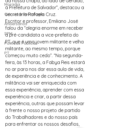
da nossa chapa, ao lado de Geraldo, 
Moradia
à Prefeitura de Salvador”, destacou a 
Ciência e Tecnologia
secretária Rafaela Cruz.
Escritor e professor, Emiliano José 
Anisersários
falou da “alegria enorme em receber 
SPM
a pré-candidata a vice-prefeita do 
PT, que é uma jovem militante e velha 
Políticas Públicas
militante, ao mesmo tempo, porque 
PT
começou muito cedo”. “Na segunda-
feira, às 13 horas, a Fabya Reis estará 
no ar para nos dar essa aula de vida, 
de experiência e de conhecimento. A 
militância vai ser enriquecida com 
essa experiência, aprender com essa 
experiência e criar, a partir dessa 
experiência, outras que possam levar 
à frente o nosso projeto de partido 
do Trabalhadores e do nosso país 
para enfrentar os nossos desafios, 