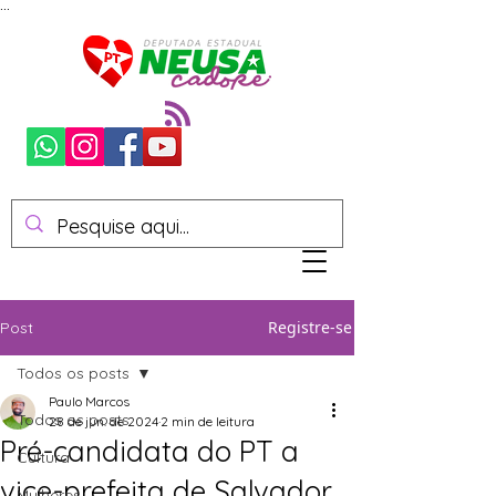
...
Registre-se
Post
Todos os posts
Paulo Marcos
Todos os posts
28 de jun. de 2024
2 min de leitura
Pré-candidata do PT a
Cultura
vice-prefeita de Salvador,
Mulheres