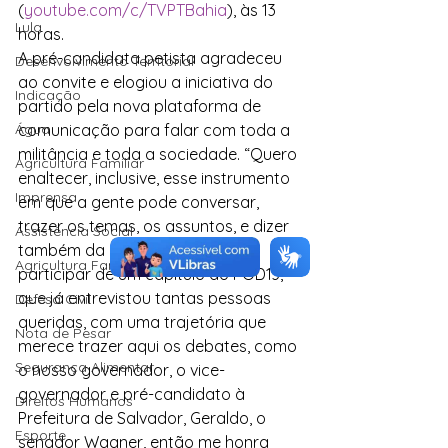
(
youtube.com/c/TVPTBahia
), às 13 
Lula
horas.
A pré-candidata petista agradeceu 
Desenvolvimento Territorial
ao convite e elogiou a iniciativa do 
Indicação
partido pela nova plataforma de 
Água
comunicação para falar com toda a 
militância e toda a sociedade. “Quero 
Agricultura Familiar
enaltecer, inclusive, esse instrumento 
Imprensa
em que a gente pode conversar, 
trazer os temas, os assuntos, e dizer 
Assistência Social
também da minha honra em 
Agricultura Familiar
participar de um capítulo do POD13, 
que já entrevistou tantas pessoas 
Defesa Civil
queridas, com uma trajetória que 
Nota de Pesar
merece trazer aqui os debates, como 
Segurança Alimentar
o nosso governador, o vice-
governador e pré-candidato à 
Direitos Humanos
Prefeitura de Salvador, Geraldo, o 
Esporte
senador Wagner, então me honra 