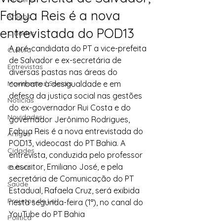
Fabya Reis é a nova
Artigos
entrevistada do POD13
Cidades
A pré-candidata do PT a vice-prefeita 
Cultura
de Salvador e ex-secretária de 
Entrevistas
diversas pastas nas áreas do 
Movimentos Sociais
combate à desigualdade e em 
defesa da justiça social nas gestões 
Notícias
do ex-governador Rui Costa e do 
Novidades
governador Jerônimo Rodrigues, 
Fabya Reis é a nova entrevistada do 
Artigos
POD13, videocast do PT Bahia. A 
Cidades
entrevista, conduzida pelo professor 
e escritor, Emiliano José, e pela 
Cultura
secretária de Comunicação do PT 
Saúde
Estadual, Rafaela Cruz, será exibida 
Projetos de Lei
nesta segunda-feira (1°), no canal do 
YouTube do PT Bahia 
Política