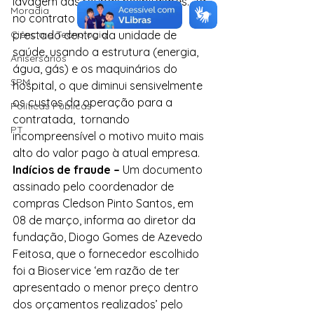
lavagem das roupas hospitalares. Já 
Moradia
no contrato atual, o serviço é 
Ciência e Tecnologia
prestado dentro da unidade de 
saúde, usando a estrutura (energia, 
Anisersários
água, gás) e os maquinários do 
SPM
hospital, o que diminui sensivelmente 
os custos da operação para a 
Políticas Públicas
contratada,  tornando 
PT
incompreensível o motivo muito mais 
alto do valor pago à atual empresa.
Indícios de fraude –
 Um documento 
assinado pelo coordenador de 
compras Cledson Pinto Santos, em 
08 de março, informa ao diretor da 
fundação, Diogo Gomes de Azevedo 
Feitosa, que o fornecedor escolhido 
foi a Bioservice ‘em razão de ter 
apresentado o menor preço dentro 
dos orçamentos realizados’ pelo 