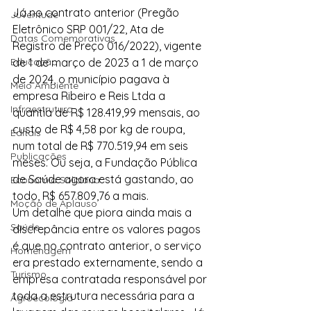
Já no contrato anterior (Pregão 
Juventude
Eletrônico SRP 001/22, Ata de 
Datas Comemorativas
Registro de Preço 016/2022), vigente 
Educação
de 1 de março de 2023 a 1 de março 
de 2024, o município pagava à 
Meio Ambiente
empresa Ribeiro e Reis Ltda a 
Infraestrutura
quantia de R$ 128.419,99 mensais, ao 
custo de R$ 4,58 por kg de roupa, 
Editais
num total de R$ 770.519,94 em seis 
Publicações
meses. Ou seja, a Fundação Pública 
de Saúde agora está gastando, ao 
Economia Solidária
todo, R$ 657.809,76 a mais.
Moção de Aplauso
Um detalhe que piora ainda mais a 
Saúde
discrepância entre os valores pagos 
é que no contrato anterior, o serviço 
Homenagem
era prestado externamente, sendo a 
Turismo
empresa contratada responsável por 
toda a estrutura necessária para a 
Agroecologia