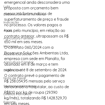
emergencial ainda desconsidera uma 
Lula
proposta com orçamento bem 
menor. Há fortes indícios de 
Desenvolvimento Territorial
superfaturamento de preço e fraude 
Indicação
no processo. Os valores pagos a 
Água
mais pelo município, em relação ao 
contrato anterior, ultrapassam os R$ 
Agricultura Familiar
650 mil em seis meses.
Imprensa
O contrato 060/2024 com a 
Bioservice Soluções Ambientais Ltda, 
Assistência Social
empresa com sede em Planalto, foi 
Agricultura Familiar
assinado em 8 de março e tem 
vigência até 8 de setembro de 2024. 
Defesa Civil
O contrato prevê o pagamento de 
Nota de Pesar
R$ 238.054,95 mensais pelo serviço 
Segurança Alimentar
de lavanderia hospitalar, ao custo de 
R$8,10 por kg de roupa (29.390 
Direitos Humanos
kg/mês), totalizando R$ 1.428.329,70 
Esporte
em seis meses.