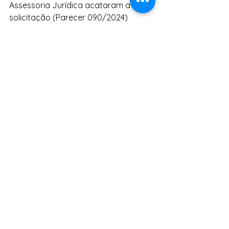
Assessoria Jurídica acataram a 
solicitação (Parecer 090/2024) 
entendendo como opção mais 
razoável a contratação emergencial 
por seis meses, recomendando à 
Diretoria Executiva que se organize 
para ‘evitar que a prestação dos 
serviços ou o fornecimento de bens 
ocorram sem amparo contratual 
e/ou sem o seu devido planejamento, 
podendo desencadear a instauração 
de procedimento administrativo a fim 
de apurar as condutas descritas nos 
autos e possíveis repercussões na 
atividade da FSVC’.
Porém, o resumo do contrato 
publicado no Diário Oficial de Vitória 
da Conquista, edição de 25 de março 
deste ano, diz que a vigência é de um 