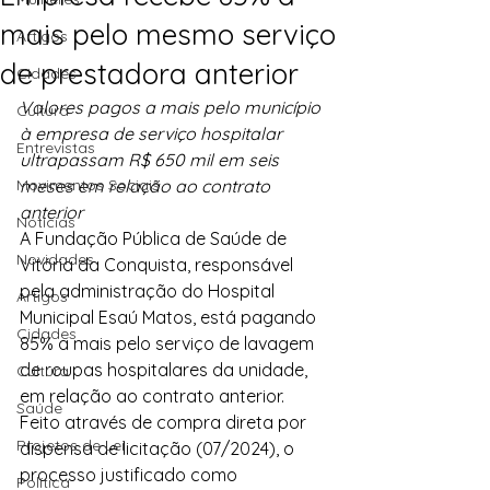
mais pelo mesmo serviço
Artigos
de prestadora anterior
Cidades
Valores pagos a mais pelo município 
Cultura
à empresa de serviço hospitalar 
Entrevistas
ultrapassam R$ 650 mil em seis 
Movimentos Sociais
meses em relação ao contrato 
anterior
Notícias
A Fundação Pública de Saúde de 
Novidades
Vitória da Conquista, responsável 
pela administração do Hospital 
Artigos
Municipal Esaú Matos, está pagando 
Cidades
85% a mais pelo serviço de lavagem 
de roupas hospitalares da unidade, 
Cultura
em relação ao contrato anterior. 
Saúde
Feito através de compra direta por 
Projetos de Lei
dispensa de licitação (07/2024), o 
processo justificado como 
Política