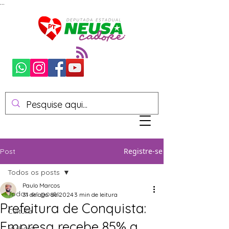
...
Registre-se
Post
Todos os posts
Paulo Marcos
Todos os posts
31 de ago. de 2024
3 min de leitura
Prefeitura de Conquista:
Cultura
Empresa recebe 85% a
Mulheres