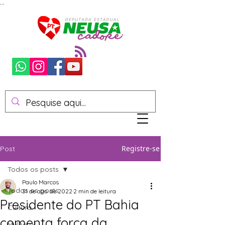
...
Registre-se
Post
Todos os posts
Paulo Marcos
Todos os posts
31 de ago. de 2022
2 min de leitura
Presidente do PT Bahia
Cultura
comenta força da
Mulheres