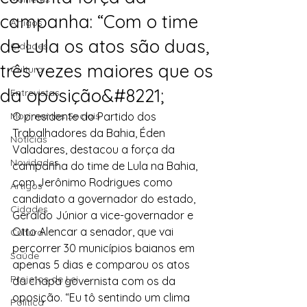
campanha: “Com o time
Artigos
de Lula os atos são duas,
Cidades
três vezes maiores que os
Cultura
da oposição&#8221;
Entrevistas
Movimentos Sociais
O presidente do Partido dos 
Trabalhadores da Bahia, Éden 
Notícias
Valadares, destacou a força da 
Novidades
campanha do time de Lula na Bahia, 
com Jerônimo Rodrigues como 
Artigos
candidato a governador do estado, 
Cidades
Geraldo Júnior a vice-governador e 
Otto Alencar a senador, que vai 
Cultura
percorrer 30 municípios baianos em 
Saúde
apenas 5 dias e comparou os atos 
Projetos de Lei
da chapa governista com os da 
oposição. “Eu tô sentindo um clima 
Política