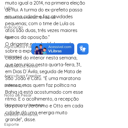
muito igual a 2014, na primeira eleição 
Lula
de Rui. A turma do ex-prefeito passa 
em uma cidade e faz atividades 
Desenvolvimento Territorial
pequenas; com o time de Lula os 
Indicação
atos são duas, três vezes maiores 
Água
que os da oposição.”
O dirigente estadual falou ainda 
Agricultura Familiar
sobre a expectativa da visita às 
Imprensa
cidades do interior nesta semana, 
que tem início nesta quarta-feira, 31, 
Assistência Social
em Dias D´Ávila, seguida de Mata de 
Agricultura Familiar
São João e Catu. “É uma maratona 
intensa, mas quem faz política na 
Defesa Civil
Bahia já está acostumado com esse 
Nota de Pesar
ritmo. E o acolhimento, a recepção 
Segurança Alimentar
do povo a Jerônimo e Otto em cada 
cidade dá uma energia muito 
Direitos Humanos
grande”, disse.
Esporte