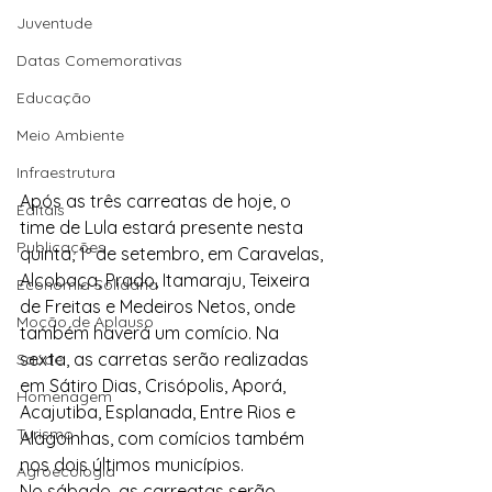
Juventude
Datas Comemorativas
Educação
Meio Ambiente
Infraestrutura
Após as três carreatas de hoje, o 
Editais
time de Lula estará presente nesta 
Publicações
quinta, 1º de setembro, em Caravelas, 
Alcobaça, Prado, Itamaraju, Teixeira 
Economia Solidária
de Freitas e Medeiros Netos, onde 
Moção de Aplauso
também haverá um comício. Na 
sexta, as carretas serão realizadas 
Saúde
em Sátiro Dias, Crisópolis, Aporá, 
Homenagem
Acajutiba, Esplanada, Entre Rios e 
Turismo
Alagoinhas, com comícios também 
nos dois últimos municípios.
Agroecologia
No sábado, as carreatas serão 