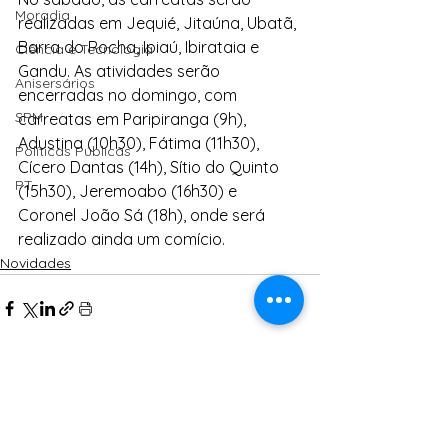
Moradia
realizadas em Jequié, Jitaúna, Ubatã, 
Barra do Rocha, Ipiaú, Ibirataia e 
Ciência e Tecnologia
Gandu. As atividades serão 
Anisersários
encerradas no domingo, com 
SPM
carreatas em Paripiranga (9h), 
Adustina (10h30), Fátima (11h30), 
Políticas Públicas
Cícero Dantas (14h), Sítio do Quinto 
PT
(15h30), Jeremoabo (16h30) e 
Coronel João Sá (18h), onde será 
realizado ainda um comício.
Novidades
Ver tudo
Posts Relacionados