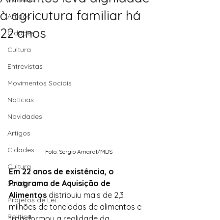
à agricutura familiar há
Artigos
22 anos
Cidades
Cultura
Entrevistas
Movimentos Sociais
Notícias
Novidades
Artigos
Cidades
Foto: Sergio Amaral/MDS
Cultura
Em 22 anos de existência, o 
Programa de Aquisição de 
Saúde
Alimentos
 distribuiu mais de 2,3 
Projetos de Lei
milhões de toneladas de alimentos e 
Política
transformou a realidade da 