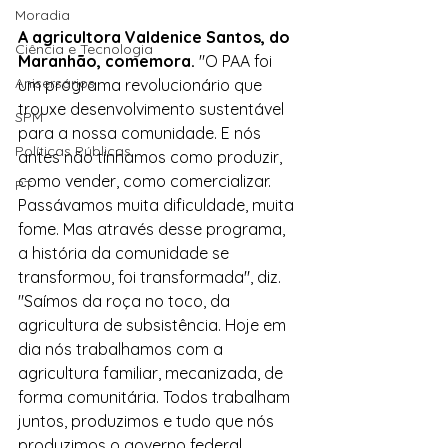
Moradia
A agricultora Valdenice Santos, do 
Ciência e Tecnologia
Maranhão, comemora. 
"O PAA foi 
Anisersários
um programa revolucionário que 
trouxe desenvolvimento sustentável 
SPM
para a nossa comunidade. E nós 
Políticas Públicas
antes não tínhamos como produzir, 
como vender, como comercializar. 
PT
Passávamos muita dificuldade, muita 
fome. Mas através desse programa, 
a história da comunidade se 
transformou, foi transformada", diz. 
"Saímos da roça no toco, da 
agricultura de subsistência. Hoje em 
dia nós trabalhamos com a 
agricultura familiar, mecanizada, de 
forma comunitária. Todos trabalham 
juntos, produzimos e tudo que nós 
produzimos o governo federal 