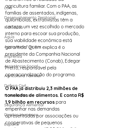
agricultura familiar. Com o PAA, as 
Lula
famílias de assentados, indígenas, 
Desenvolvimento Territorial
quilombolas, extrativistas têm a 
certeza: um vez escolhido o mercado 
Indicação
interno para escoar sua produção, 
Água
sua viabilidade econômica está 
Agricultura Familiar
garantida. Quem explica é o 
presidente da Companhia Nacional 
Imprensa
de Abastecimento (Conab), Edegar 
Assistência Social
Pretto, responsável pela 
operacionalização do programa.
Agricultura Familiar
Defesa Civil
O PAA já distribuiu 2,3 milhões de 
toneladas de alimentos. E conta R$ 
Nota de Pesar
1,9 bilhão em recursos
 para 
Segurança Alimentar
empenhar nas demandas 
Direitos Humanos
apresentadas por associações ou 
cooperativas de pequenos 
Esporte