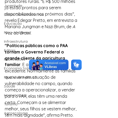
produtores rurais. "E R$ 500 milhões 
Juventude
já estão prontos para serem 
disponibilizados nos próximos dias", 
Datas Comemorativas
revela Edegar Pretto, em entrevista a 
Educação
Mariana Jungman e Nazi Brum, de 
A 
Meio Ambiente
Voz do Brasil
. 
Infraestrutura
"Políticas públicas como o PAA 
Editais
tornam o Governo Federal o 
grande cliente da agricultura 
Publicações
familiar
. E a gente compra o 
Economia Solidária
excedente. Normalmente as famílias 
que vivem em situação de 
Moção de Aplauso
vulnerabilidade no campo, quando 
Saúde
começa a operacionalizar, a vender 
Homenagem
para o PAA, elas têm uma renda 
certa. Começam a se alimentar 
Turismo
melhor, seus filhos se vestem melhor, 
Agroecologia
têm mais dignidade", afirma Pretto.