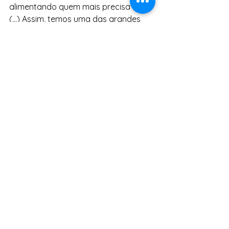
alimentando quem mais precisa 
(...) Assim, temos uma das grandes 
políticas públicas de combate à 
fome. Não só na quantidade, mas 
também na qualidade. E isso é muito 
importante", diz o presidente da 
Conab.
Fonte: Agência GOV-BR
Tags:
Governo Lula
Agricultura Familiar
Assistência Social
Políticas Públicas
Alimentação Escolar
PAA
Alimentos
Conab
Cozinhas Solidárias
Notícias
Agricultura Familiar
Assistência Social