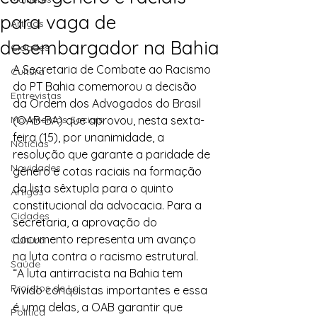
para vaga de
Artigos
desembargador na Bahia
Cidades
A Secretaria de Combate ao Racismo 
Cultura
do PT Bahia comemorou a decisão 
Entrevistas
da Ordem dos Advogados do Brasil 
Movimentos Sociais
(OAB-BA) que aprovou, nesta sexta-
feira (15), por unanimidade, a 
Notícias
resolução que garante a paridade de 
Novidades
gênero e cotas raciais na formação 
da lista sêxtupla para o quinto 
Artigos
constitucional da advocacia. Para a 
Cidades
secretaria, a aprovação do 
documento representa um avanço 
Cultura
na luta contra o racismo estrutural.
Saúde
“A luta antirracista na Bahia tem 
Projetos de Lei
vivido conquistas importantes e essa 
é uma delas, a OAB garantir que 
Política