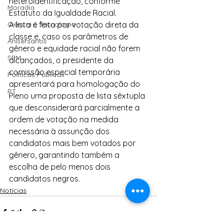
héteroidentificação, conforme 
Moradia
Estatuto da Igualdade Racial.
Ciência e Tecnologia
A lista é feita por votação direta da 
classe e, caso os parâmetros de 
Anisersários
gênero e equidade racial não forem 
SPM
alcançados, o presidente da 
comissão especial temporária 
Políticas Públicas
apresentará para homologação do 
PT
Pleno uma proposta de lista sêxtupla 
que desconsiderará parcialmente a 
ordem de votação na medida 
necessária à assunção dos 
candidatos mais bem votados por 
gênero, garantindo também a 
escolha de pelo menos dois 
candidatos negros.
Notícias