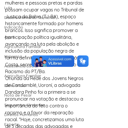
mulheres e pessoas pretas e pardas 
Lula
possam ocupar vagas no Tribunal de 
Justiça da Bahia (TJ-BA), espaço 
Desenvolvimento Territorial
historicamente formado por homens 
Indicação
brancos. Isso significa promover a 
Água
participação política igualitária, 
avançando na luta pela abolição e 
Agricultura Familiar
inclusão da população negra de 
Imprensa
forma definitiva”, declarou Ademário 
Costa, secretário de Combate ao 
Assistência Social
Racismo do PT/Ba.
Agricultura Familiar
Oriunda da Rede dos Jovens Negros 
de Candomblé, Uoroní, a advogada 
Defesa Civil
Dandara Pinho foi a primeira a se 
Nota de Pesar
pronunciar na votação e destacou a 
Segurança Alimentar
importância do feito contra o 
racismo e a favor da reparação 
Direitos Humanos
racial. “Hoje, concretizamos uma luta 
Esporte
de 3 décadas das advogadas e 