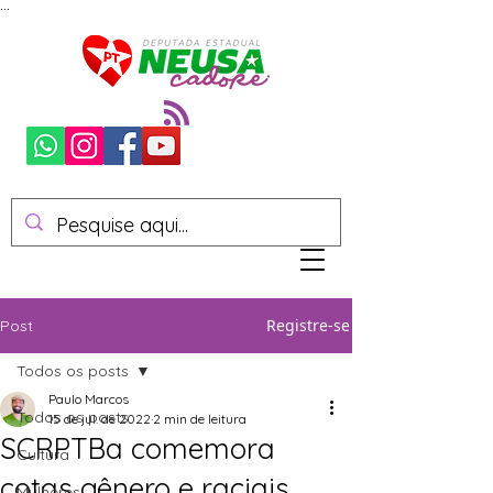
...
Registre-se
Post
Todos os posts
Paulo Marcos
Todos os posts
15 de jul. de 2022
2 min de leitura
SCRPTBa comemora
Cultura
cotas gênero e raciais
Mulheres