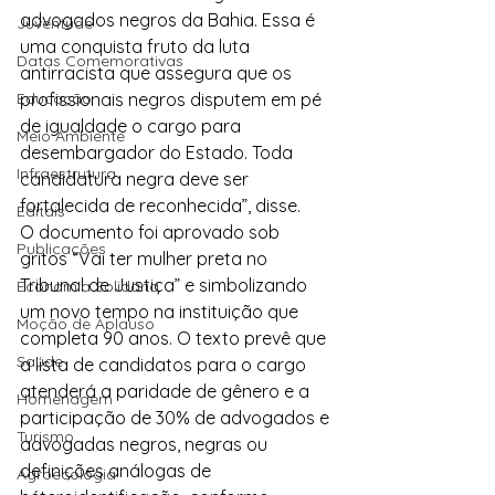
advogados negros da Bahia. Essa é 
Juventude
uma conquista fruto da luta 
Datas Comemorativas
antirracista que assegura que os 
Educação
profissionais negros disputem em pé 
de igualdade o cargo para 
Meio Ambiente
desembargador do Estado. Toda 
Infraestrutura
candidatura negra deve ser 
fortalecida de reconhecida”, disse.
Editais
O documento foi aprovado sob 
Publicações
gritos “Vai ter mulher preta no 
Tribunal de Justiça” e simbolizando 
Economia Solidária
um novo tempo na instituição que 
Moção de Aplauso
completa 90 anos. O texto prevê que 
Saúde
a lista de candidatos para o cargo 
atenderá a paridade de gênero e a 
Homenagem
participação de 30% de advogados e 
Turismo
advogadas negros, negras ou 
definições análogas de 
Agroecologia