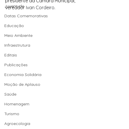
presidente da Câmara Municipal, 
Juventude
vereador
 Ivan Cordeiro
.
Datas Comemorativas
Educação
Meio Ambiente
Infraestrutura
Editais
Publicações
Economia Solidária
Moção de Aplauso
Saúde
Homenagem
Turismo
Agroecologia