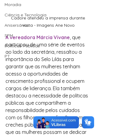
Moradia
Ciência e Tecnologia
Cadore atendeu a imprensa durante 
Anisersários
visita - Imagens Ane Novo
SPM
A vereadora Márcia Vivane
, que 
participou de uma série de eventos 
Políticas Públicas
ao lado da secretária, ressaltou a 
PT
importância do Selo Lilás para 
garantir que as mulheres tenham 
acesso a oportunidades de 
crescimento profissional e ocupem 
cargos de liderança. Ela também 
destacou a necessidade de políticas 
públicas que compartilhem a 
responsabilidade pelos cuidados 
com os filhos e com a família, como 
creches públicas de qualidade, para 
que as mulheres possam se dedicar 