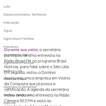
Lula
Desenvolvimento Territorial
Indicação
Água
Agricultura Familiar
Imprensa
Durante sua visita
, a secretária 
Assistência Social
participou de uma entrevista na 
Rádio Brasil FM, no programa Brasil 
Agricultura Familiar
Notícias, para falar sobre o Selo Lilás. 
Defesa Civil
Em seguida, visitou a Domínio 
Assessoria, única empresa em Vitória 
Nota de Pesar
da Conquista que já possui a 
Segurança Alimentar
certificação. A agenda da secretária 
Direitos Humanos
incluiu ainda uma entrevista na Rádio 
Câmara 90.3 FM e visita ao 
Esporte