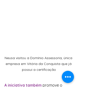
Neusa visitou a Domínio Assessoria, única 
empresa em Vitória da Conquista que já 
possui a certificação
A iniciativa também
 promove o 
diálogo entre empresas e o poder 
público sobre a importância de 
políticas públicas que promovam a 
igualdade de gênero. A expectativa é 