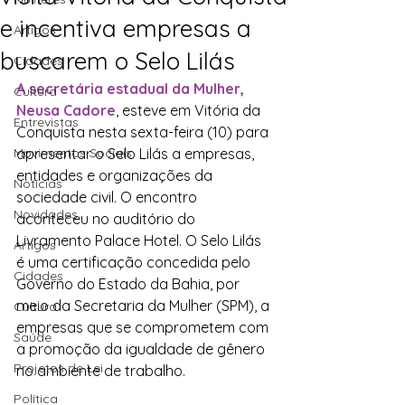
e incentiva empresas a
Artigos
buscarem o Selo Lilás
Cidades
A secretária estadual da Mulher, 
Cultura
Neusa Cadore
, esteve em Vitória da 
Entrevistas
Conquista nesta sexta-feira (10) para 
Movimentos Sociais
apresentar o Selo Lilás a empresas, 
entidades e organizações da 
Notícias
sociedade civil. O encontro 
Novidades
aconteceu no auditório do 
Livramento Palace Hotel. O Selo Lilás 
Artigos
é uma certificação concedida pelo 
Cidades
Governo do Estado da Bahia, por 
meio da Secretaria da Mulher (SPM), a 
Cultura
empresas que se comprometem com 
Saúde
a promoção da igualdade de gênero 
Projetos de Lei
no ambiente de trabalho.
Política