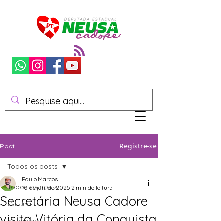
...
Registre-se
Post
Todos os posts
Paulo Marcos
Todos os posts
10 de jan. de 2025
2 min de leitura
Secretária Neusa Cadore
Cultura
visita Vitória da Conquista
Mulheres