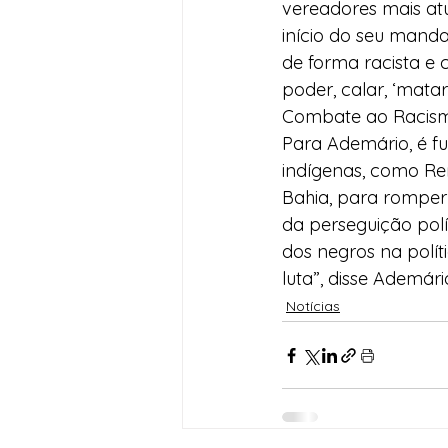
vereadores mais atu
início do seu manda
de forma racista e c
poder, calar, ‘matar
Combate ao Racism
Para Ademário, é f
indígenas, como Re
Bahia, para romper c
da perseguição polí
dos negros na polít
luta”, disse Ademári
Notícias