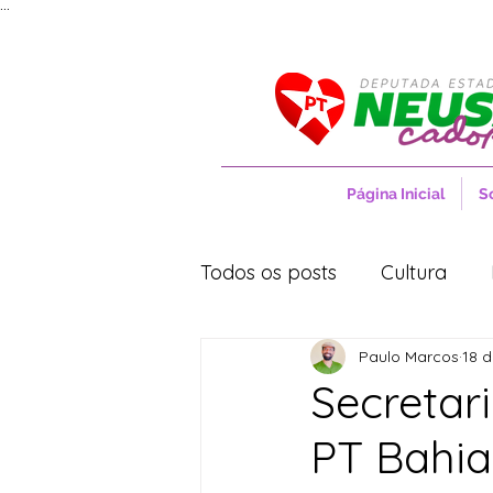
...
Página Inicial
S
Todos os posts
Cultura
Paulo Marcos
18 d
Entrevistas
Movimentos
Secretar
PT Bahia
Cidades
Cultura
S