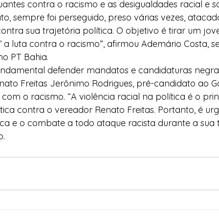
antes contra o racismo e as desigualdades racial e so
to, sempre foi perseguido, preso várias vezes, atac
ontra sua trajetória política. O objetivo é tirar um j
’ a luta contra o racismo”, afirmou Ademário Costa, se
o PT Bahia.
undamental defender mandatos e candidaturas negras
nato Freitas Jerônimo Rodrigues, pré-candidato ao G
om o racismo. “A violência racial na política é o pri
tica contra o vereador Renato Freitas. Portanto, é ur
ica e o combate a todo ataque racista durante a sua t
o.