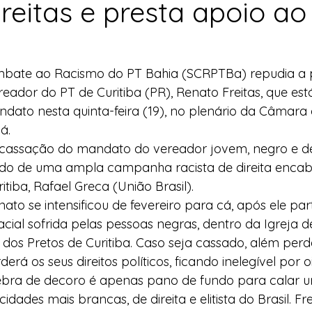
reitas e presta apoio ao
l
Indicação
Água
Agricultura Familiar
mbate ao Racismo do PT Bahia (SCRPTBa) repudia a 
ocial
Agricultura Familiar
Defesa Civil
ereador do PT de Curitiba (PR), Renato Freitas, que e
dato nesta quinta-feira (19), no plenário da Câmara
á.
ça Alimentar
Direitos Humanos
Esporte
cassação do mandato do vereador jovem, negro e d
ltado de uma ampla campanha racista de direita enca
ritiba, Rafael Greca (União Brasil).
emorativas
to se intensificou de fevereiro para cá, após ele part
racial sofrida pelas pessoas negras, dentro da Igreja 
dos Pretos de Curitiba. Caso seja cassado, além per
rá os seus direitos políticos, ficando inelegível por o
ebra de decoro é apenas pano de fundo para calar 
ades mais brancas, de direita e elitista do Brasil. Fr