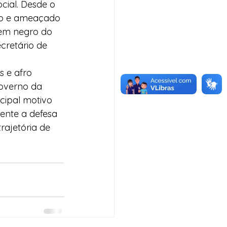
cial. Desde o 
ado e ameaçado 
ovem negro do 
cretário de 
 e afro 
overno da 
ncipal motivo 
gente a defesa 
rajetória de 