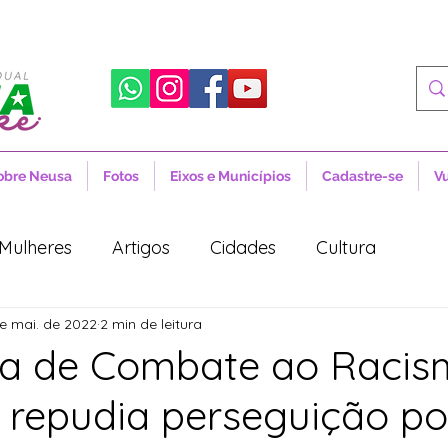
obre Neusa
Fotos
Eixos e Municípios
Cadastre-se
V
Mulheres
Artigos
Cidades
Cultura
e mai. de 2022
2 min de leitura
 Sociais
Notícias
Novidades
Artigos
ia de Combate ao Racis
 repudia perseguição pol
aúde
Projetos de Lei
Política
Lula