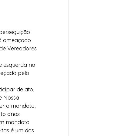
perseguição 
stá ameaçado 
 de Vereadores 
e esquerda no 
beçada pelo 
icipar de ato, 
de Nossa 
der o mandato, 
ito anos.
um mandato 
eitas é um dos 