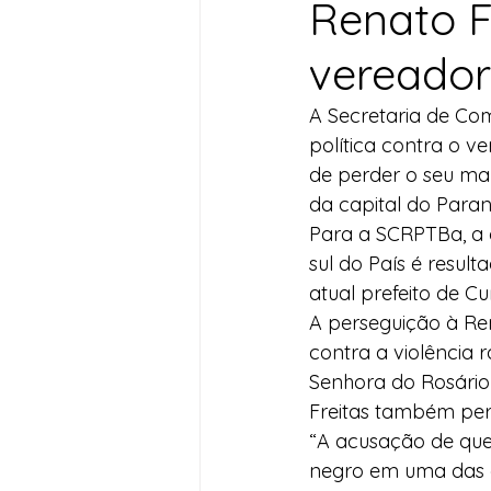
Renato F
Desenvolvimento Territoria
vereador
A Secretaria de Co
Imprensa
Assistência S
política contra o v
de perder o seu man
da capital do Paran
Nota de Pesar
Seguran
Para a SCRPTBa, a 
sul do País é resu
atual prefeito de Cu
Juventude
Datas Com
A perseguição à Rena
contra a violência 
Senhora do Rosário 
Freitas também perde
“A acusação de qu
negro em uma das cid