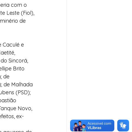
eria com o 
 Leste (Fiol), 
minério de 
 Caculé e 
etité, 
do Sincorá, 
lipe Brito 
; de 
); de Malhada 
ubens (PSD); 
bastião 
 Tanque Novo, 
feitos, ex-