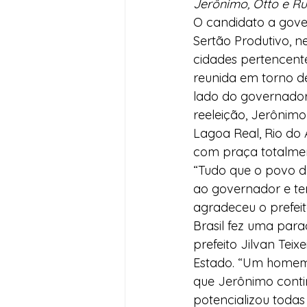
Jerônimo, Otto e Ru
O candidato a gover
Desenvolvimento Territoria
Sertão Produtivo, n
cidades pertencentes
reunida em torno de
Imprensa
Assistência S
lado do governador 
reeleição, Jerônimo
Lagoa Real, Rio do 
Nota de Pesar
Seguran
com praça totalmen
“Tudo que o povo d
ao governador e te
Juventude
Datas Com
agradeceu o prefeit
Brasil fez uma par
prefeito Jilvan Tei
Estado. “Um homem 
que Jerônimo contin
potencializou todas 