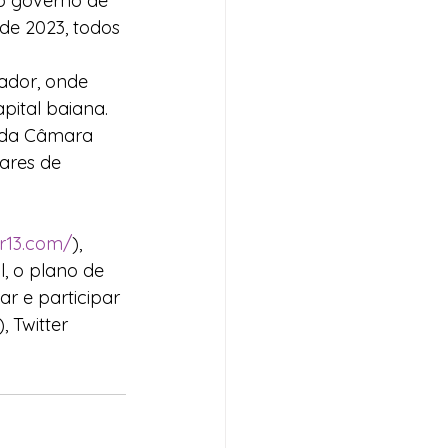
o governo de 
de 2023, todos 
ador, onde 
pital baiana. 
e da Câmara 
ares de 
r13.com/
), 
, o plano de 
r e participar 
 Twitter 