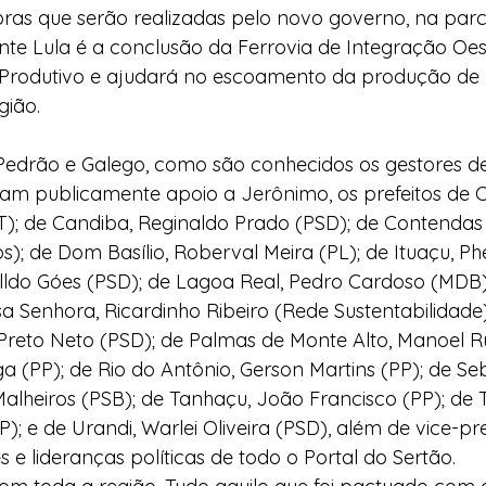
bras que serão realizadas pelo novo governo, na parc
te Lula é a conclusão da Ferrovia de Integração Oeste
 Produtivo e ajudará no escoamento da produção de 
gião.
 Pedrão e Galego, como são conhecidos os gestores de
ram publicamente apoio a Jerônimo, os prefeitos de Ca
T); de Candiba, Reginaldo Prado (PSD); de Contendas 
); de Dom Basílio, Roberval Meira (PL); de Ituaçu, Phel
nalldo Góes (PSD); de Lagoa Real, Pedro Cardoso (MDB)
 Senhora, Ricardinho Ribeiro (Rede Sustentabilidade
Preto Neto (PSD); de Palmas de Monte Alto, Manoel R
ga (PP); de Rio do Antônio, Gerson Martins (PP); de Se
Malheiros (PSB); de Tanhaçu, João Francisco (PP); de
); e de Urandi, Warlei Oliveira (PSD), além de vice-pre
s e lideranças políticas de todo o Portal do Sertão.