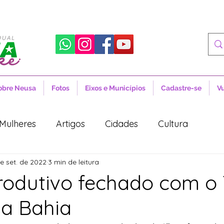
obre Neusa
Fotos
Eixos e Municípios
Cadastre-se
V
Mulheres
Artigos
Cidades
Cultura
e set. de 2022
3 min de leitura
 Sociais
Notícias
Novidades
Artigos
rodutivo fechado com o
na Bahia
aúde
Projetos de Lei
Política
Lula