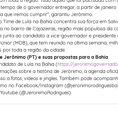
 toda a região. Tudo aquilo que foi pactuado com 
 tempo de o governador entregar, a partir de janeiro 
a que iremos cumprir”, garantiu Jerônimo.
o Time de Lula na Bahia concentra sua força em Salv
a no bairro de Cajazeiras, região mais populosa da ca
e junta ao candidato a vice-governador e president
Júnior (MDB), que tem reunido na última semana, milh
 por toda a região da cidade.
e Jerônimo (PT) e suas propostas para a Bahia
andidato de Lula na Bahia (
https://jeronimogovernado
mações sobre a história de Jerônimo, a agenda oficial
so a fotos, vídeos e jingles. Também pode acompanha
nimo no Facebook/Instagram (@jeronimorodriguesba),
 Youtube (@JeronimoRodrigues).