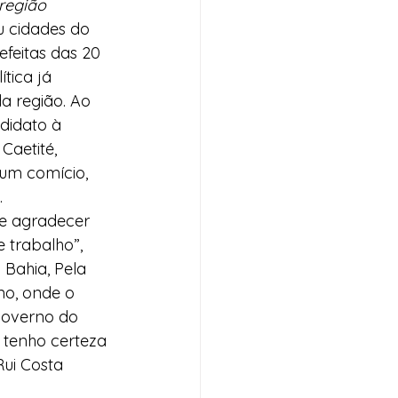
 região
u cidades do 
efeitas das 20 
tica já 
a região. Ao 
didato à 
Caetité, 
 um comício, 
.
e agradecer 
 trabalho”, 
 Bahia, Pela 
no, onde o 
governo do 
tenho certeza 
ui Costa 