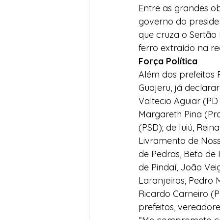
Entre as grandes o
governo do presiden
que cruza o Sertão
ferro extraído na re
Força Política
Além dos prefeitos
Guajeru, já declara
Valtecio Aguiar (PD
Margareth Pina (Pros
(PSD); de Iuiú, Rei
Livramento de Nossa
de Pedras, Beto de 
de Pindaí, João Vei
Laranjeiras, Pedro 
Ricardo Carneiro (PP
prefeitos, vereadore