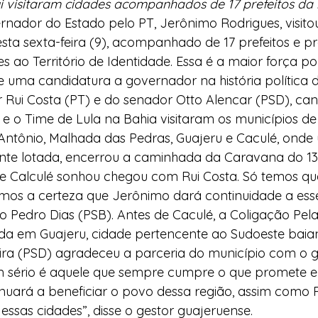
i visitaram cidades acompanhados de 17 prefeitos da
nador do Estado pelo PT, Jerônimo Rodrigues, visito
l
Indicação
Água
Agricultura Familiar
esta sexta-feira (9), acompanhado de 17 prefeitos e pr
 ao Território de Identidade. Essa é a maior força polí
 uma candidatura a governador na história política d
ocial
Agricultura Familiar
Defesa Civil
Rui Costa (PT) e do senador Otto Alencar (PSD), can
 e o Time de Lula na Bahia visitaram os municípios de 
Antônio, Malhada das Pedras, Guajeru e Caculé, onde
ça Alimentar
Direitos Humanos
Esporte
te lotada, encerrou a caminhada da Caravana do 13
e Calculé sonhou chegou com Rui Costa. Só temos qu
mos a certeza que Jerônimo dará continuidade a esse
emorativas
o Pedro Dias (PSB). Antes de Caculé, a Coligação Pela
ada em Guajeru, cidade pertencente ao Sudoeste baia
xeira (PSD) agradeceu a parceria do município com o 
sério é aquele que sempre cumpre o que promete e 
uará a beneficiar o povo dessa região, assim como R
essas cidades”, disse o gestor guajeruense.