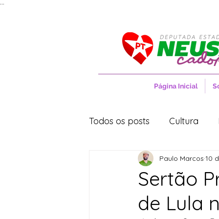
...
Página Inicial
S
Todos os posts
Cultura
Paulo Marcos
10 d
Entrevistas
Movimentos
Sertão P
de Lula 
Cidades
Cultura
S