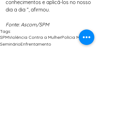
conhecimentos e aplicá-los no nosso 
dia a dia “, afirmou.
Fonte: Ascom/SPM
Tags:
SPM
Violência Contra a Mulher
Polícia Militar
Seminário
Enfrentamento
Mulheres
SPM
Ver tudo
Posts Relacionados