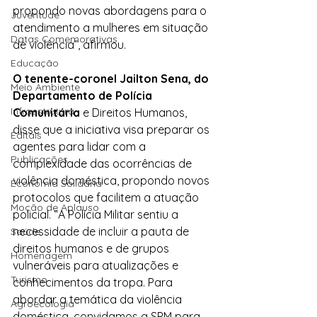
propondo novas abordagens para o 
Juventude
atendimento a mulheres em situação 
Datas Comemorativas
de violência”, afirmou.
Educação
O tenente-coronel Jailton Sena, do 
Meio Ambiente
Departamento de Polícia 
Infraestrutura
Comunitária
 e Direitos Humanos, 
disse que a iniciativa visa preparar os 
Editais
agentes para lidar com a 
Publicações
complexidade das ocorrências de 
violência doméstica, propondo novos 
Economia Solidária
protocolos que facilitem a atuação 
Moção de Aplauso
policial. “A Polícia Militar sentiu a 
necessidade de incluir a pauta de 
Saúde
direitos humanos e de grupos 
Homenagem
vulneráveis para atualizações e 
Turismo
conhecimentos da tropa. Para 
abordar a temática da violência 
Agroecologia
doméstica, convidamos a SPM para 