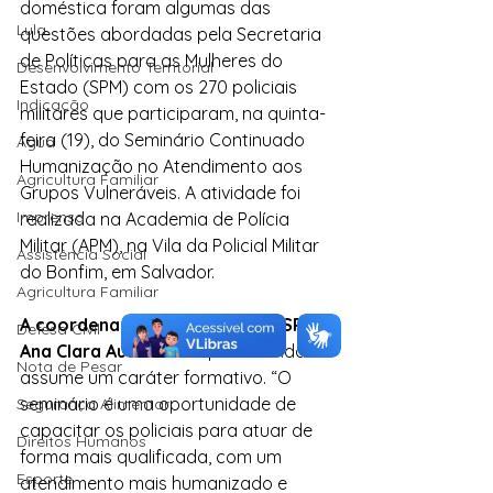
doméstica foram algumas das 
Lula
questões abordadas pela Secretaria 
de Políticas para as Mulheres do 
Desenvolvimento Territorial
Estado (SPM) com os 270 policiais 
Indicação
militares que participaram, na quinta-
feira (19), do Seminário Continuado 
Água
Humanização no Atendimento aos 
Agricultura Familiar
Grupos Vulneráveis. A atividade foi 
Imprensa
realizada na Academia de Polícia 
Militar (APM), na Vila da Policial Militar 
Assistência Social
do Bonfim, em Salvador.
Agricultura Familiar
A coordenadora executiva da SPM, 
Defesa Civil
Ana Clara Auto falou
 que a atividade 
Nota de Pesar
assume um caráter formativo. “O 
seminário é uma oportunidade de 
Segurança Alimentar
capacitar os policiais para atuar de 
Direitos Humanos
forma mais qualificada, com um 
Esporte
atendimento mais humanizado e 