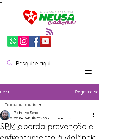
...
Registre-se
Post
Todos os posts
Pedro Ivo Sena
Todos os posts
20 de set. de 2024
2 min de leitura
SPM aborda prevenção e
Cultura
enfrentamento à violência
Mulheres