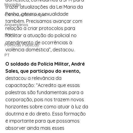
Moradia
trazer atualizações da Lei Maria da 
Penha, gênero e sexualidade 
Ciência e Tecnologia
também. Precisamos avançar com 
Anisersários
relação a criar protocolos para 
SPM
facilitar a atuação do policial no 
atendimento de ocorrências à 
Políticas Públicas
violência doméstica”, destacou.
PT
O soldado da Polícia Militar, André 
Sales, que participou do evento,
destacou a relevância da 
capacitação: “Acredito que essas 
palestras são fundamentais para a 
corporação, pois nos trazem novos 
horizontes sobre como atuar à luz da 
doutrina e do direito. Essa formação 
é importante para que possamos 
absorver ainda mais esses 