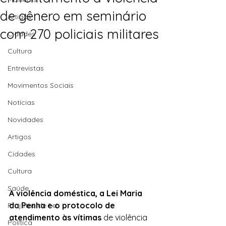
de gênero em seminário
Artigos
com 270 policiais militares
Cidades
Cultura
Entrevistas
Movimentos Sociais
Notícias
Novidades
Artigos
Cidades
Cultura
Saúde
A violência doméstica, a Lei Maria 
da Penha e o protocolo de 
Projetos de Lei
atendimento às vítimas
 de violência 
Política