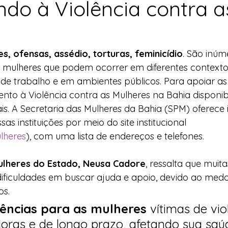
ndo à Violência contra a
l
Indicação
Água
Agricultura Familiar
, ofensas, assédio, torturas, feminicídio
. São inúm
ocial
Agricultura Familiar
Defesa Civil
s mulheres que podem ocorrer em diferentes contextos
 de trabalho e em ambientes públicos. Para apoiar as
to à Violência contra as Mulheres na Bahia disponibi
ça Alimentar
Direitos Humanos
Esporte
ais. A Secretaria das Mulheres da Bahia (SPM) oferece
as instituições por meio do site institucional 
lheres
), com uma lista de endereços e telefones. 
emorativas
Mulheres do Estado, Neusa Cadore
, ressalta que muita
dificuldades em buscar ajuda e apoio, devido ao medo
os. 
ências para as mulheres 
vítimas de vio
oras e de longo prazo, afetando sua saúd