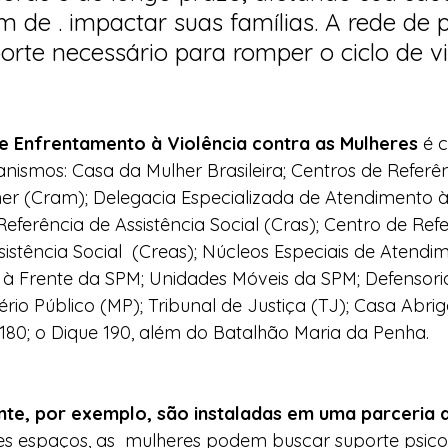
m de . impactar suas famílias. A rede de 
orte necessário para romper o ciclo de vi
e Enfrentamento à Violência contra as Mulheres 
é 
anismos: Casa da Mulher Brasileira; Centros de Referê
er (Cram); Delegacia Especializada de Atendimento à
eferência de Assistência Social (Cras); Centro de Refe
sistência Social  (Creas); Núcleos Especiais de Atendi
 à Frente da SPM; Unidades Móveis da SPM; Defensori
ério Público (MP); Tribunal de Justiça (TJ); Casa Abrig
180; o Dique 190, além do Batalhão Maria da Penha.
ente, por exemplo, são instaladas em uma parceria
es espaços, as  mulheres podem buscar suporte psicos