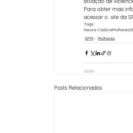
situação de violên
Para obter mais inf
acessar o  site da S
Tags:
Neusa Cadore
Mulheres
S
SPM
Mulheres
Posts Relacionados