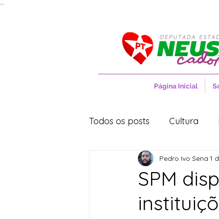
...
Página Inicial
S
Todos os posts
Cultura
Pedro Ivo Sena
1 
Entrevistas
Movimentos
SPM dispo
institui
Cidades
Cultura
S