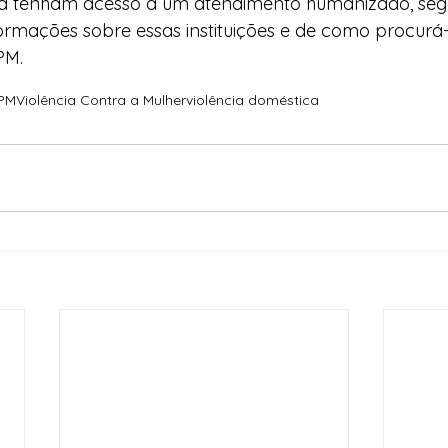
cia tenham acesso a um atendimento humanizado, segur
ormações sobre essas instituições e de como procurá-
PM.
PM
Violência Contra a Mulher
violência doméstica