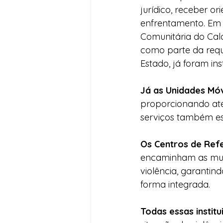
jurídico, receber or
enfrentamento. Em S
Comunitária do Cala
como parte da requa
Estado, já foram in
Já as Unidades Móv
proporcionando aten
serviços também es
Os Centros de Refe
encaminham as mulh
violência, garantin
forma integrada.
Todas essas instit