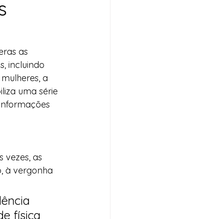
s
eras as 
, incluindo 
 mulheres, a 
liza uma série 
 informações 
s vezes, as 
, à vergonha 
lência 
e física 