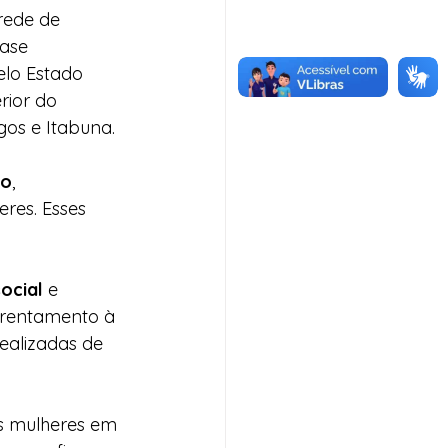
rede de 
ase 
elo Estado 
rior do 
gos e Itabuna.
do
, 
res. Esses 
ocial
 e 
frentamento à 
ealizadas de 
s mulheres em 