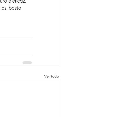
o e eficaz. 
las, basta 
Ver tudo