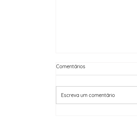
Comentários
Escreva um comentário
Neusa Cadore participa de
mobilização nacional pelo
Pacto Brasil contra o
Feminicídio