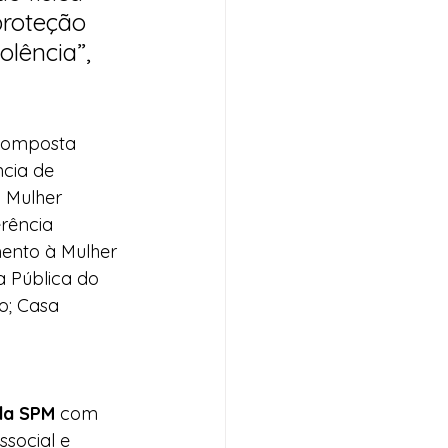
proteção 
olência”, 
composta 
ncia de 
 Mulher 
rência 
mento à Mulher 
a Pública do 
o; Casa 
 da SPM
 com 
social e 