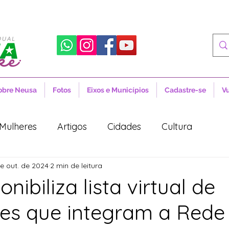
obre Neusa
Fotos
Eixos e Municípios
Cadastre-se
V
Mulheres
Artigos
Cidades
Cultura
de out. de 2024
2 min de leitura
 Sociais
Notícias
Novidades
Artigos
nibiliza lista virtual de
ções que integram a Rede
aúde
Projetos de Lei
Política
Lula