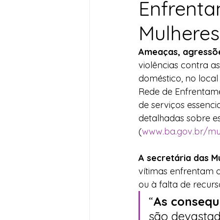
Enfrenta
Desenvolvimento Territoria
Mulheres
Ameaças, agressões
Imprensa
Assistência S
violências contra a
doméstico, no local
Rede de Enfrentamen
Nota de Pesar
Seguran
de serviços essenci
detalhadas sobre ess
(
www.ba.gov.br/mu
Juventude
Datas Com
A secretária das 
vítimas enfrentam 
ou à falta de recurs
“
As consequ
são devastad